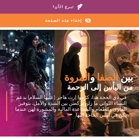
اتصل بمنازلنا أو خط المساعدة:
+1 888 711 6472
تبرع الآن!
إخفاء هذه الصفحة
بين
الصفا
و
المروة
من اليأس إلى الرحمة
في ذي الحجة هذا، كرّموا إرث هاجر (عليها السلام) بدعم
النساء اللواتي ما زلن يركضن بين الشدة والأمل، بتوفير
المأوى والطعام والمساعدة المالية والمشورة لهن عندما
يكنّ في أمس الحاجة إليها.