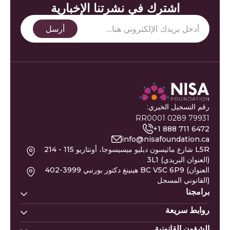
اشترك في نشرتنا الإخبارية
رقم التسجيل الخيري:
79931 0289 RR0001
+1 888 711 6472
info@nisafoundation.ca
214 - 115 شارع ماثيسون دبليو ميسيسوجا، أونتاريو L5R
3L1 (العنوان البريدي)
402-3999 هينينغ دكتور بورنبي BC V5C 6P9 (العنوان
القانوني المسجل)
برامجنا
روابط سريعة
بيوت نسا
خط مساعدة نيسا
الشؤون القانونية