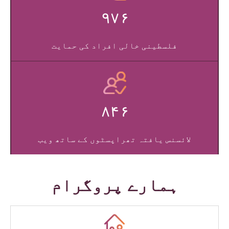
۹۷۶
فلسطینی خالی افراد کی حمایت
۸۴۶
لائسنس یافتہ تھراپسٹوں کے ساتھ ویب
ہمارے پروگرام