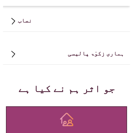
نصاب
ہماری زکوٰۃ پالیسی
جو اثر ہم نے کیا ہے