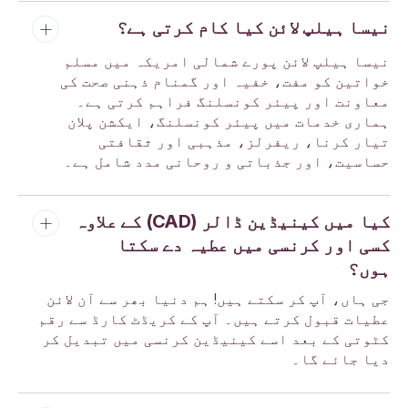
نیسا ہیلپ لائن کیا کام کرتی ہے؟
نیسا ہیلپ لائن پورے شمالی امریکہ میں مسلم
خواتین کو مفت، خفیہ اور گمنام ذہنی صحت کی
معاونت اور پیئر کونسلنگ فراہم کرتی ہے۔
ہماری خدمات میں پیئر کونسلنگ، ایکشن پلان
تیار کرنا، ریفرلز، مذہبی اور ثقافتی
حساسیت، اور جذباتی و روحانی مدد شامل ہے۔
کیا میں کینیڈین ڈالر (CAD) کے علاوہ
کسی اور کرنسی میں عطیہ دے سکتا
ہوں؟
جی ہاں، آپ کر سکتے ہیں! ہم دنیا بھر سے آن لائن
عطیات قبول کرتے ہیں۔ آپ کے کریڈٹ کارڈ سے رقم
کٹوتی کے بعد اسے کینیڈین کرنسی میں تبدیل کر
دیا جائے گا۔