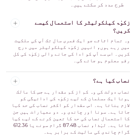
طرح مدد کر سکتے ہیں۔
زکوٰۃ کیلکولیٹر کا استعمال کیسے
کریں؟
وہ تمام اثاثے جو ایک قمری سال تک آپ کی ملکیت
میں رہے ہوں، انہیں زکوٰۃ کیلکولیٹر میں درج
کریں۔ اس سے آپ کو ادا کی جانے والی زکوٰۃ کی کل
رقم معلوم ہو جائے گی۔
نصاب کیا ہے؟
نصاب دولت کی وہ کم از کم مقدار ہے جس کا مالک
ہونا ایک مسلمان کے لیے زکوٰۃ کی ادائیگی کو
لازم بناتا ہے۔ اس مقدار کو اکثر نصاب کی حد کہا
جاتا ہے۔ سونا اور چاندی وہ دو معیارات ہیں جن
کا استعمال نصاب کی حد کا تعین کرنے کے لیے کیا
جاتا ہے۔ لہٰذا، نصاب 87.48 گرام سونے یا 612.36
گرام چاندی کی مالیت کے برابر ہے۔