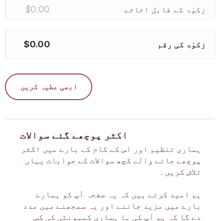
$0.00
زکوٰۃ کے قابل اثاثے
$0.00
زکوٰۃ کی رقم
ابھی عطیہ کریں
اکثر پوچھے گئے سوالات
ہماری تنظیم اور اس کے کام کے بارے میں اکثر
پوچھے جانے والے کچھ سوالات کے جوابات یہاں
تلاش کریں۔
ہم امید کرتے ہیں کہ یہ صفحہ آپ کو ہمارے
بارے میں مزید جاننے اور یہ سمجھنے میں مدد
دے گا کہ ہم آپ کی یا ہماری کمیونٹی کی کس