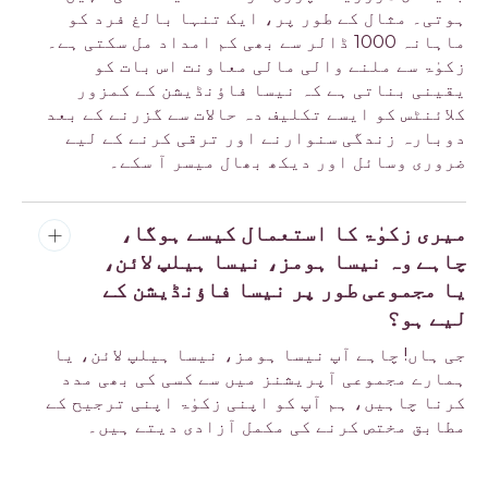
ہوتی۔ مثال کے طور پر، ایک تنہا بالغ فرد کو
ماہانہ 1000 ڈالر سے بھی کم امداد مل سکتی ہے۔
زکوٰۃ سے ملنے والی مالی معاونت اس بات کو
یقینی بناتی ہے کہ نیسا فاؤنڈیشن کے کمزور
کلائنٹس کو ایسے تکلیف دہ حالات سے گزرنے کے بعد
دوبارہ زندگی سنوارنے اور ترقی کرنے کے لیے
ضروری وسائل اور دیکھ بھال میسر آ سکے۔
میری زکوٰۃ کا استعمال کیسے ہوگا،
چاہے وہ نیسا ہومز، نیسا ہیلپ لائن،
یا مجموعی طور پر نیسا فاؤنڈیشن کے
لیے ہو؟
جی ہاں! چاہے آپ نیسا ہومز، نیسا ہیلپ لائن، یا
ہمارے مجموعی آپریشنز میں سے کسی کی بھی مدد
کرنا چاہیں، ہم آپ کو اپنی زکوٰۃ اپنی ترجیح کے
مطابق مختص کرنے کی مکمل آزادی دیتے ہیں۔