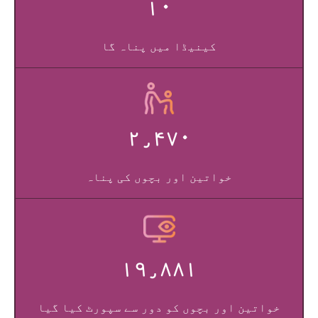
۱۰
کینیڈا میں پناہ گا
۲٫۴۷۰
خواتین اور بچوں کی پناہ
۱۹٫۸۸۱
خواتین اور بچوں کو دور سے سپورٹ کیا گیا