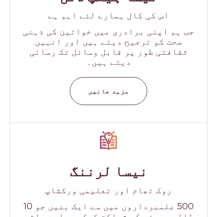
اس کی کال ہمارے لئے اہم ہے
جب ہم اپنی برادری میں خواتین کی ذہنی
صحت کو ترجیح دیتے ہیں اور انہیں
ثقافتی طور پر قابل وسائل تک رسائی
دیتے ہیں۔
مزید جانیں
نیسا لرننگ
روک تھام اور تعلیمی ورکشاپ
500 علمبرداروں میں سے ایک بنیں جو 10
ڈالر مہینہ کی شراکت کرکے ہمارے ساتھ