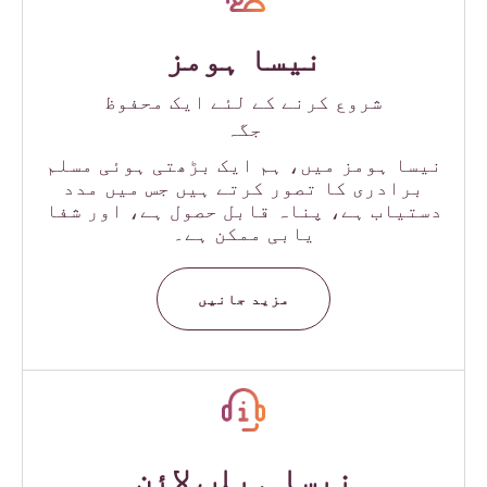
نیسا ہومز
شروع کرنے کے لئے ایک محفوظ
جگہ
نیسا ہومز میں، ہم ایک بڑھتی ہوئی مسلم
برادری کا تصور کرتے ہیں جس میں مدد
دستیاب ہے، پناہ قابل حصول ہے، اور شفا
یابی ممکن ہے۔
مزید جانیں
نیسا ہیلپ لائن