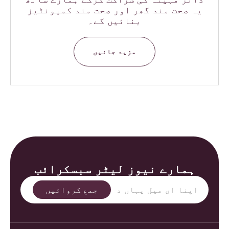
یہ صحت مند گھر اور صحت مند کمیونٹیز
بنائیں گے۔
مزید جانیں
ہمارے نیوز لیٹر سبسکرائب