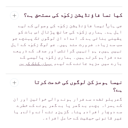
کیا نسا فاؤنڈیشن زکوٰۃ کی مستحق ہے؟
جی ہاں! نیسا فاؤنڈیشن زکوٰۃ کی وصولی کے لیے
اہل ہے۔ ہماری زکوٰۃ کی جانچ پڑتال اس بات کو
یقینی بناتی ہے کہ امداد ان لوگوں تک پہنچے جو
سب سے زیادہ ضرورت مند ہیں۔ جو لوگ زکوٰۃ کے اہل
نہیں ہیں، ہم انہیں گرانٹس اور صدقہ کے ذریعے
مدد فراہم کرتے ہیں۔ ہماری زکوٰۃ پالیسی کے
بارے میں مزید جاننے کے لیے،
یہاں کلک کریں
نیسا ہومز کن لوگوں کی خدمت کرتا
ہے؟
گھریلو تشدد سے فرار ہونے والی خواتین اور ان
کے ہمراہ بچے، بے گھر یا بے گھر ہونے کے خطرے
سے دوچار افراد، پناہ گزین، نئے آنے والے، یا
غیر قانونی حیثیت کے حامل افراد۔