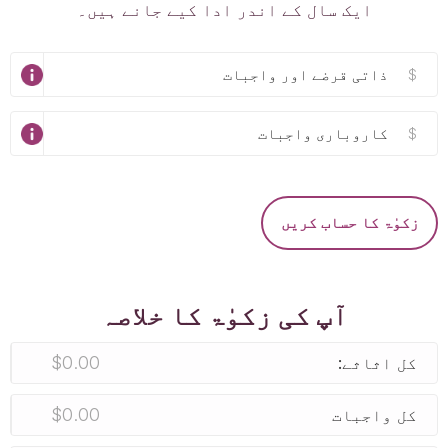
ایک سال کے اندر ادا کیے جانے ہیں۔
$
$
زکوٰۃ کا حساب کریں
آپ کی زکوٰۃ کا خلاصہ
$0.00
کل اثاثے:
$0.00
کل واجبات