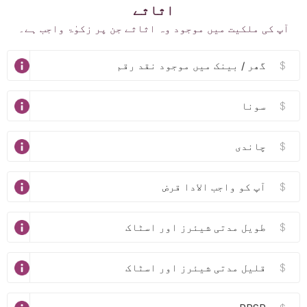
اثاثے
آپ کی ملکیت میں موجود وہ اثاثے جن پر زکوٰۃ واجب ہے۔
$
$
$
$
$
$