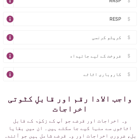
$
$
$
$
$
واجب الادا رقم اور قابلِ کٹوتی
اخراجات
وہ اخراجات اور قرضے جو آپ کے زکوٰۃ کے قابل
اثاثوں سے منہا کیے جا سکتے ہیں۔ ان میں بقایا
بل، ضروری اخراجات اور وہ قرضے شامل ہیں جو آئندہ