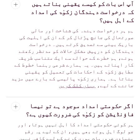
آپ اس بات کو کیسے یقینی بناتے ہیں
کہ درخواست دہندگان زکوٰۃ کی امداد
کے اہل ہیں؟
ہم ہر درخواست دہندہ کی شناخت اور مالی
صورتحال کی جانچ پڑتال کر کے ان کی اہلیت کی
باریک بینی سے تصدیق کرتے ہیں۔ درخواست
دہندگان کو درپیش مشکل حالات کو مدنظر رکھتے
ہوئے، ہم خطرے کے حوالے سے ایک متناسب طریقہ
کار اپناتے ہیں۔ یہ ہمارے شرعی رہنما خطوط کے
مطابق زکوٰۃ کے احکامات کی تعمیل کو یقینی
بناتا ہے۔ ہماری زکوٰۃ پالیسی کے بارے میں مزید
جاننے کے لیے،
یہاں کلک کریں
اگر حکومتی امداد موجود ہے تو نیسا
فاؤنڈیشن کو زکوٰۃ کی ضرورت کیوں ہے؟
ہر کوئی حکومتی امداد کا اہل نہیں ہوتا، اور
جو لوگ اہل ہوتے بھی ہیں، ان کے لیے یہ رقم
بنیادی ضروریات پوری کرنے کے لیے کافی نہیں