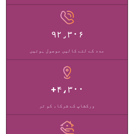
۹۲٫۳۰۶
مدد کے لئے کالیں موصول ہوئیں
۴،۳۰۰+
ورکشاپ کے شرکاء کو تر