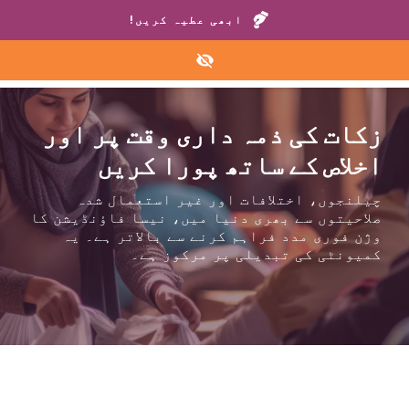
ہمارے گھروں یا ہیلپ لائن پر کال کریں:
+1 888 711 6472
ابھی عطیہ کریں!
زکات کی ذمہ داری وقت پر اور
اخلاص کے ساتھ پورا کریں
چیلنجوں، اختلافات اور غیر استعمال شدہ
صلاحیتوں سے بھری دنیا میں، نیسا فاؤنڈیشن کا
وژن فوری مدد فراہم کرنے سے بالاتر ہے۔ یہ
کمیونٹی کی تبدیلی پر مرکوز ہے۔