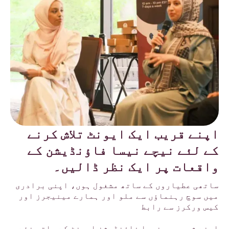
اپنے قریب ایک ایونٹ تلاش کرنے
کے لئے نیچے نیسا فاؤنڈیشن کے
واقعات پر ایک نظر ڈالیں۔
ساتھی عطیاروں کے ساتھ مشغول ہوں، اپنی برادری
میں سوچ رہنماؤں سے ملو اور ہمارے مینیجرز اور
کیس ورکرز سے رابط
اپنے شہر میں نیسا فاؤنڈیشن ایونٹ کے ساتھ نئے