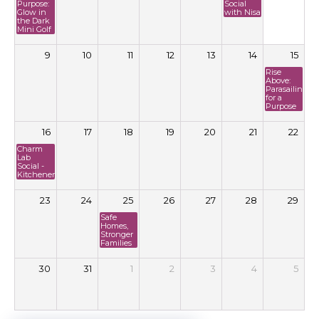
Purpose:
Social
Glow in
with Nisa
the Dark
Mini Golf
9
10
11
12
13
14
15
Rise
Above:
Parasailing
for a
Purpose
16
17
18
19
20
21
22
Charm
Lab
Social -
Kitchener
23
24
25
26
27
28
29
Safe
Homes,
Stronger
Families
30
31
1
2
3
4
5