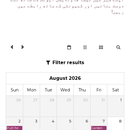
دوست بنائیں اور کمیونٹی کے ساتھ رابطے میں
رہیں!
Filter results
August 2026
Sun
Mon
Tue
Wed
Thu
Fri
Sat
26
27
28
29
30
31
1
2
3
4
5
6
7
8
Putt for
Garden