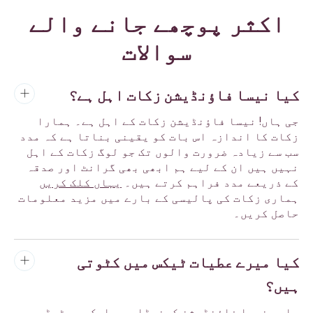
اکثر پوچھے جانے والے
سوالات
کیا نیسا فاؤنڈیشن زکات اہل ہے؟
جی ہاں! نیسا فاؤنڈیشن زکات کے اہل ہے۔ ہمارا
زکات کا اندازہ اس بات کو یقینی بناتا ہے کہ مدد
سب سے زیادہ ضرورت والوں تک جو لوگ زکات کے اہل
نہیں ہیں ان کے لیے ہم ابھی بھی گرانٹ اور صدقہ
کے ذریعے مدد فراہم کرتے ہیں۔
یہاں کلک کریں
ہماری زکات کی پالیسی کے بارے میں مزید معلومات
حاصل کریں۔
کیا میرے عطیات ٹیکس میں کٹوتی
ہیں؟
ہاں، نیسا فاؤنڈیشن کینیڈا میں ایک رجسٹرڈ