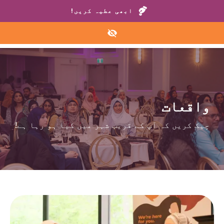
ہمارے گھروں یا ہیلپ لائن پر کال کریں:
+1 888 711 6472
ابھی عطیہ کریں!
واقعات
چیک کریں کہ آپ کے قریب شہر میں کیا ہو رہا ہے!