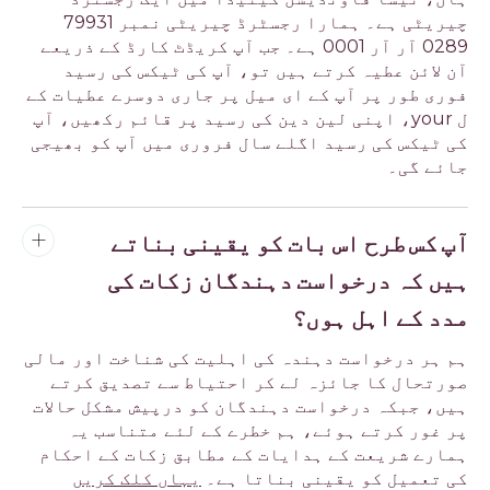
چیریٹی ہے۔ ہمارا رجسٹرڈ چیریٹی نمبر 79931
0289 آر آر 0001 ہے۔ جب آپ کریڈٹ کارڈ کے ذریعے
آن لائن عطیہ کرتے ہیں تو، آپ کی ٹیکس کی رسید
فوری طور پر آپ کے ای میل پر جاری دوسرے عطیات کے
ل your، اپنی لین دین کی رسید پر قائم رکھیں، آپ
کی ٹیکس کی رسید اگلے سال فروری میں آپ کو بھیجی
جائے گی۔
آپ کس طرح اس بات کو یقینی بناتے
ہیں کہ درخواست دہندگان زکات کی
مدد کے اہل ہوں؟
ہم ہر درخواست دہندہ کی اہلیت کی شناخت اور مالی
صورتحال کا جائزہ لے کر احتیاط سے تصدیق کرتے
ہیں، جبکہ درخواست دہندگان کو درپیش مشکل حالات
پر غور کرتے ہوئے، ہم خطرے کے لئے متناسب یہ
ہمارے شریعت کے ہدایات کے مطابق زکات کے احکام
کی تعمیل کو یقینی بناتا ہے۔
یہاں کلک کریں