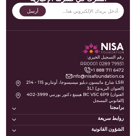
رقم التسجيل الخيري:
79931 0289 RR0001
+1 888 711 6472
info@nisafoundation.ca
214 - 115 شارع ماثيسون دبليو ميسيسوجا، أونتاريو L5R
3L1 (العنوان البريدي)
402-3999 هينينغ دكتور بورنبي BC V5C 6P9 (العنوان
القانوني المسجل)
برامجنا
روابط سريعة
بيوت نسا
خط مساعدة نيسا
الشؤون القانونية
تبرع
أسماء المواليد
نيسا للتعليم