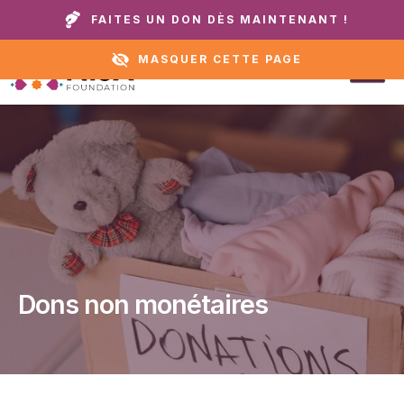
Appelez notre domicile ou notre service
+1 888 711
FAITES UN DON DÈS MAINTENANT !
d'assistance :
6472
MASQUER CETTE PAGE
Dons non monétaires