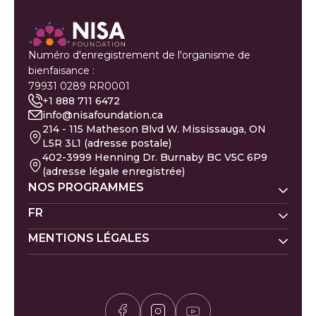
Numéro d'enregistrement de l'organisme de
bienfaisance :
79931 0289 RR0001
+1 888 711 6472
info@nisafoundation.ca
214 - 115 Matheson Blvd W. Mississauga, ON
L5R 3L1 (adresse postale)
402-3999 Henning Dr. Burnaby BC V5C 6P9
(adresse légale enregistrée)
NOS PROGRAMMES
Nisa Homes
FR
Nisa Ligne d'écoute
MENTIONS LÉGALES
Faire un don
Prénoms de bébé
Nisa Apprentissage
Évacués de Gaza
Calendrier islamique
Politique de la Zakat
Nisa Santé mentale
Pétition pour Gaza
Carrières
Politique de confidentialité
Calculateur de Zakat
Bénévolat
Politique des donateurs
Horaires de prière
Félicitations et plaintes