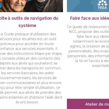
oîte à outils de navigation du
Faire face aux idée
système
Ce guide de ressources d
NCC, propose des outils
Le Guide pratique d'utilisation des
faire face aux idées
services pour les aînés est un outil
notamment la recon
précieux pour accéder en toute
signes, la création de p
onfiance aux services essentiels. Il
personnalisés, des éval
ose des instructions étape par étape,
personnels, des informa
 conseils utiles et des contacts clés
la foi et l'accès à d
daptés aux aînés qui souhaitent se
essentiell
érer dans les transports en commun,
les services bancaires, les aides
ouvernementales, les services de
tien communautaires et plus encore.
çu pour être simple d'utilisation, ce
de permet aux aînés de prendre des
sions éclairées et d'obtenir l'aide dont
ils ont besoin.
Atelier de m