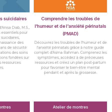
s suicidaires
Comprendre les troubles de
l'humeur et de l'anxiété périnatals
'Anisa Diab, M.S.,
 essentiels pour
(PMAD)
 suicidaires,
naissance des
Découvrez les troubles de l'humeur et de
lans de sécurité
l'anxiété périnatals grâce à notre guide
uations des soins
complet d'Asma Rahman. Comprenez les
tions fondées sur
symptômes, accédez à de précieuses
es ressources
ressources et créez un plan post-partum
es.
pour favoriser le bien-être mental
pendant et après la grossesse.
ontres
Atelier de montres