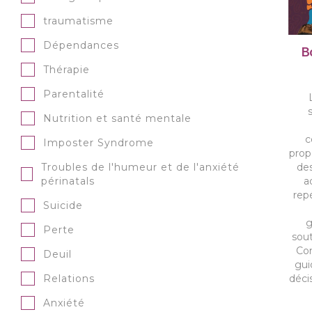
traumatisme
Dépendances
B
Thérapie
Parentalité
Nutrition et santé mentale
c
Imposter Syndrome
prop
des
Troubles de l'humeur et de l'anxiété
a
périnatals
rep
Suicide
g
Perte
sou
Con
Deuil
gui
déci
Relations
Anxiété