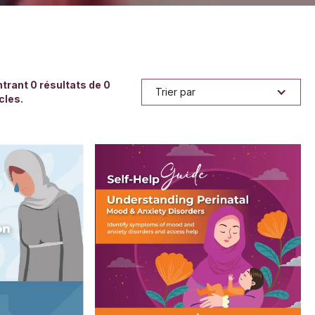
trant
0
résultats de
0
Trier par
cles.