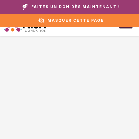
Appelez notre domicile ou notre service
+1 888 711
FAITES UN DON DÈS MAINTENANT !
d'assistance :
6472
MASQUER CETTE PAGE