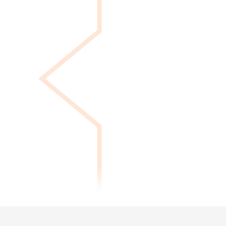
Donnez maintenant
Votre don apporte un soutien immédiat à
son parcours, en couvrant ses besoins
essentiels et ses dépenses dès maintenant.
Chaque montant fait la différence !
FAITES UN DON