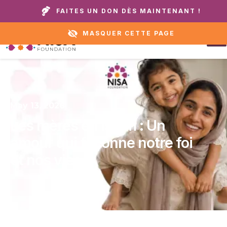
Appelez notre domicile ou notre service
+1 888 711
FAITES UN DON DÈS MAINTENANT !
d'assistance :
6472
MASQUER CETTE PAGE
May 13, 2026
Les mères en Islam : Un
amour qui façonne notre foi
et nos vies