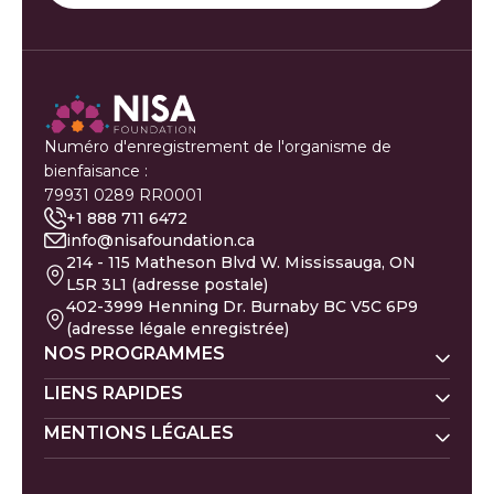
Numéro d'enregistrement de l'organisme de
bienfaisance :
79931 0289 RR0001
+1 888 711 6472
info@nisafoundation.ca
214 - 115 Matheson Blvd W. Mississauga, ON
L5R 3L1 (adresse postale)
402-3999 Henning Dr. Burnaby BC V5C 6P9
(adresse légale enregistrée)
NOS PROGRAMMES
Nisa Homes
LIENS RAPIDES
Nisa Ligne d'écoute
MENTIONS LÉGALES
Faire un don
Prénoms de bébé
Nisa Apprentissage
Évacués de Gaza
Calendrier islamique
Politique de la Zakat
Nisa Santé mentale