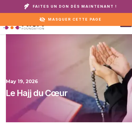
Appelez notre domicile ou notre service
+1 888 711
FAITES UN DON DÈS MAINTENANT !
d'assistance :
6472
MASQUER CETTE PAGE
May 19, 2026
Le Hajj du Cœur