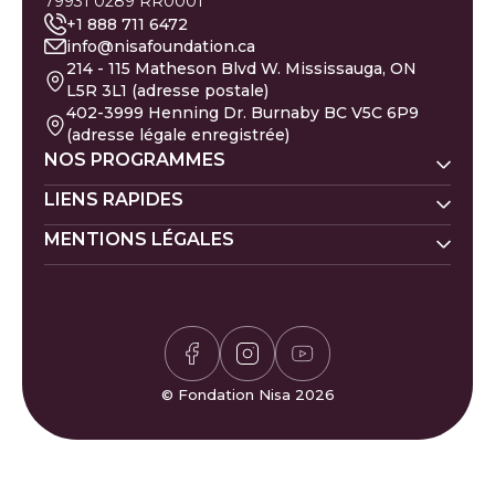
79931 0289 RR0001
+1 888 711 6472
info@nisafoundation.ca
214 - 115 Matheson Blvd W. Mississauga, ON
L5R 3L1 (adresse postale)
402-3999 Henning Dr. Burnaby BC V5C 6P9
(adresse légale enregistrée)
NOS PROGRAMMES
Nisa Homes
LIENS RAPIDES
Nisa Ligne d'écoute
MENTIONS LÉGALES
Faire un don
Prénoms de bébé
Nisa Apprentissage
Évacués de Gaza
Calendrier islamique
Politique de la Zakat
Nisa Santé mentale
Pétition pour Gaza
Carrières
Politique de confidentialité
Calculateur de Zakat
Bénévolat
Politique des donateurs
Horaires de prière
Félicitations et plaintes
Jeu de Sudoku
FAQ
© Fondation Nisa 2026
Jeu Waffle
Contactez-nous