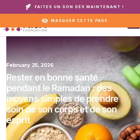
Appelez notre domicile ou notre service
+1 888 711
FAITES UN DON DÈS MAINTENANT !
d'assistance :
6472
MASQUER CETTE PAGE
February 25, 2026
Rester en bonne santé
pendant le Ramadan : des
moyens simples de prendre
soin de son corps et de son
esprit