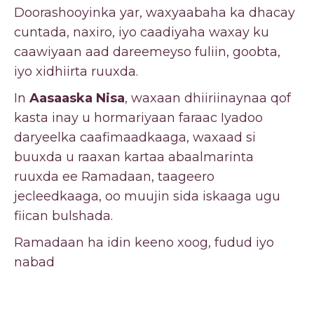
Doorashooyinka yar, waxyaabaha ka dhacay
cuntada, naxiro, iyo caadiyaha waxay ku
caawiyaan aad dareemeyso fuliin, goobta,
iyo xidhiirta ruuxda.
In
Aasaaska Nisa
, waxaan dhiiriinaynaa qof
kasta inay u hormariyaan faraac Iyadoo
daryeelka caafimaadkaaga, waxaad si
buuxda u raaxan kartaa abaalmarinta
ruuxda ee Ramadaan, taageero
jecleedkaaga, oo muujin sida iskaaga ugu
fiican bulshada.
Ramadaan ha idin keeno xoog, fudud iyo
nabad