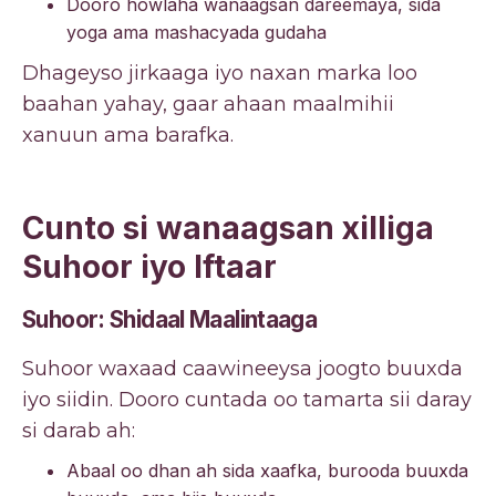
Dooro howlaha wanaagsan dareemaya, sida
yoga ama mashacyada gudaha
Dhageyso jirkaaga iyo naxan marka loo
baahan yahay, gaar ahaan maalmihii
xanuun ama barafka.
Cunto si wanaagsan xilliga
Suhoor iyo Iftaar
Suhoor: Shidaal Maalintaaga
Suhoor waxaad caawineeysa joogto buuxda
iyo siidin. Dooro cuntada oo tamarta sii daray
si darab ah:
Abaal oo dhan ah sida xaafka, burooda buuxda