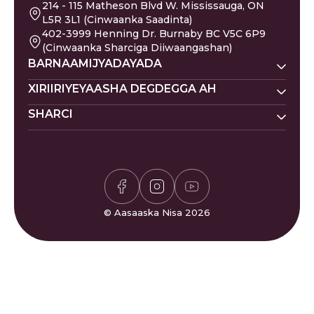
214 - 115 Matheson Blvd W. Mississauga, ON
L5R 3L1 (Cinwaanka Saadinta)
402-3999 Henning Dr. Burnaby BC V5C 6P9
(Cinwaanka Sharciga Diiwaangashan)
BARNAAMIJYADAYADA
Nisa Homes
XIRIIRIYEYAASHA DEGDEGGA AH
Nisa Khadka Caawinta
SHARCI
Ku Deeq
Magacyada Dhallaanka
Nisa Waxbarasho
Barakacayaasha
Jadwalka Islaamiga ah
Siyaasadda Sakada
Nisa Caafimaadka Maskaxda
Gaza
Shaqooyin
Siyaasadda Asturnaanta
Codsi ku Saabsan
Is-xilqaan
Siyaasadda Deeq-bixiyaha
Gaza
Bogaadin & Cabashooyin
Xisaabiyaha Sakada
Su'aalaha Badanaa La Is
© Aasaaska Nisa 2026
Waqtiyada Salaadda
Weydiiyo
Ciyaarta Sudoku
Nala Soo Xiriir
Ciyaarta Waffle