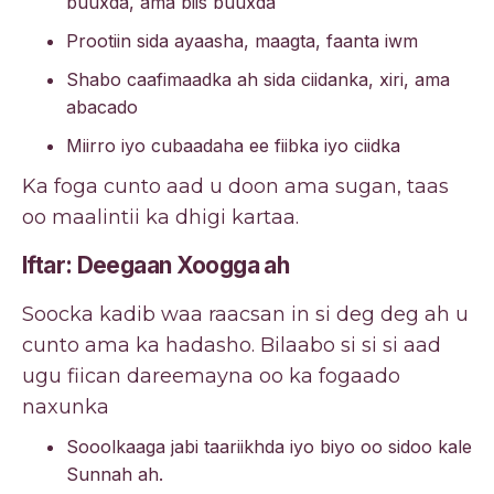
buuxda, ama biis buuxda
Prootiin sida ayaasha, maagta, faanta iwm
Shabo caafimaadka ah sida ciidanka, xiri, ama
abacado
Miirro iyo cubaadaha ee fiibka iyo ciidka
Ka foga cunto aad u doon ama sugan, taas
oo maalintii ka dhigi kartaa.
Iftar: Deegaan Xoogga ah
Soocka kadib waa raacsan in si deg deg ah u
cunto ama ka hadasho. Bilaabo si si si aad
ugu fiican dareemayna oo ka fogaado
naxunka
Sooolkaaga jabi taariikhda iyo biyo oo sidoo kale
Sunnah ah.