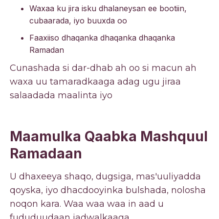
Waxaa ku jira isku dhalaneysan ee bootiin,
cubaarada, iyo buuxda oo
Faaxiiso dhaqanka dhaqanka dhaqanka
Ramadan
Cunashada si dar-dhab ah oo si macun ah
waxa uu tamaradkaaga adag ugu jiraa
salaadada maalinta iyo
Maamulka Qaabka Mashquul
Ramadaan
U dhaxeeya shaqo, dugsiga, mas'uuliyadda
qoyska, iyo dhacdooyinka bulshada, nolosha
noqon kara. Waa waa waa in aad u
fududuudaan jadwalkaaga.