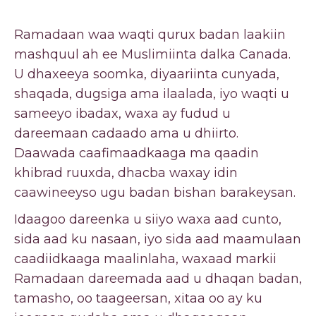
Ramadaan waa waqti qurux badan laakiin
mashquul ah ee Muslimiinta dalka Canada.
U dhaxeeya soomka, diyaariinta cunyada,
shaqada, dugsiga ama ilaalada, iyo waqti u
sameeyo ibadax, waxa ay fudud u
dareemaan cadaado ama u dhiirto.
Daawada caafimaadkaaga ma qaadin
khibrad ruuxda, dhacba waxay idin
caawineeyso ugu badan bishan barakeysan.
Idaagoo dareenka u siiyo waxa aad cunto,
sida aad ku nasaan, iyo sida aad maamulaan
caadiidkaaga maalinlaha, waxaad markii
Ramadaan dareemada aad u dhaqan badan,
tamasho, oo taageersan, xitaa oo ay ku