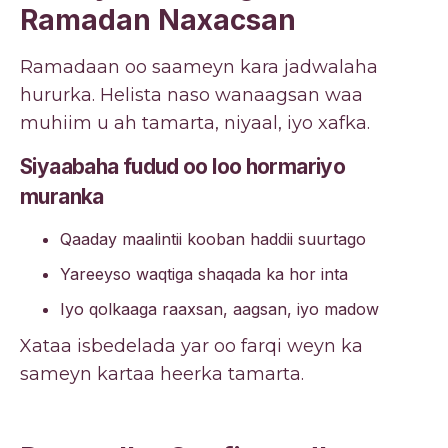
Ramadan Naxacsan
Ramadaan oo saameyn kara jadwalaha
hururka. Helista naso wanaagsan waa
muhiim u ah tamarta, niyaal, iyo xafka.
Siyaabaha fudud oo loo hormariyo
muranka
Qaaday maalintii kooban haddii suurtago
Yareeyso waqtiga shaqada ka hor inta
Iyo qolkaaga raaxsan, aagsan, iyo madow
Xataa isbedelada yar oo farqi weyn ka
sameyn kartaa heerka tamarta.