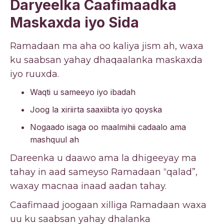
Daryeelka Caafimaadka
Maskaxda iyo Sida
Ramadaan ma aha oo kaliya jism ah, waxa
ku saabsan yahay dhaqaalanka maskaxda
iyo ruuxda.
Waqti u sameeyo iyo ibadah
Joog la xiriirta saaxiibta iyo qoyska
Nogaado isaga oo maalmihii cadaalo ama
mashquul ah
Dareenka u daawo ama la dhigeeyay ma
tahay in aad sameyso Ramadaan “qalad”,
waxay macnaa inaad aadan tahay.
Caafimaad joogaan xilliga Ramadaan waxa
uu ku saabsan yahay dhalanka