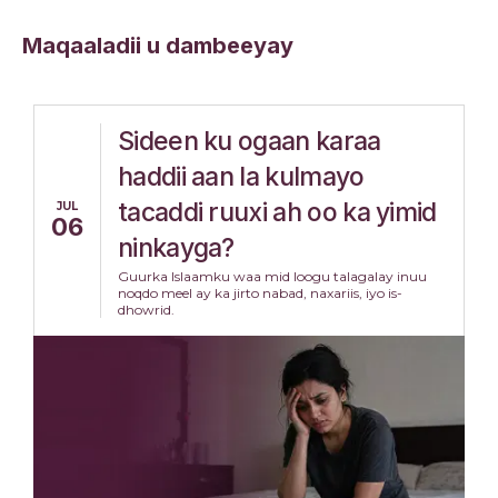
Maqaaladii u dambeeyay
Sideen ku ogaan karaa
haddii aan la kulmayo
tacaddi ruuxi ah oo ka yimid
JUL
06
ninkayga?
Guurka Islaamku waa mid loogu talagalay inuu
noqdo meel ay ka jirto nabad, naxariis, iyo is-
dhowrid.