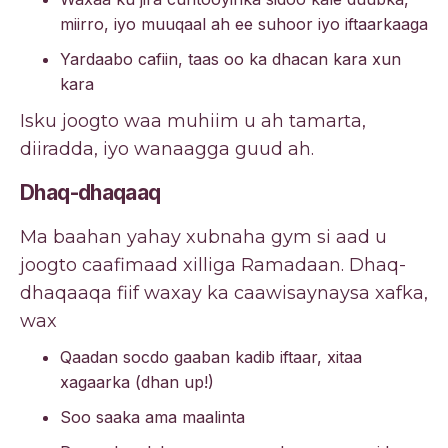
miirro, iyo muuqaal ah ee suhoor iyo iftaarkaaga
Yardaabo cafiin, taas oo ka dhacan kara xun
kara
Isku joogto waa muhiim u ah tamarta,
diiradda, iyo wanaagga guud ah.
Dhaq-dhaqaaq
Ma baahan yahay xubnaha gym si aad u
joogto caafimaad xilliga Ramadaan. Dhaq-
dhaqaaqa fiif waxay ka caawisaynaysa xafka,
wax
Qaadan socdo gaaban kadib iftaar, xitaa
xagaarka (dhan up!)
Soo saaka ama maalinta