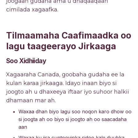
joogaan gudaha ama u dhaqaaqaan
cimilada xagaafka.
Tilmaamaha Caafimaadka oo
lagu taageerayo Jirkaaga
Soo Xidhiiday
Xagaaraha Canada, goobaha gudaha ee la
kulan karaa jirkaaga. Idayo inaan biyo si
joogto ah u dhaxeeya iftaar iyo suhoor halkii
dhamaan mar ah.
Waxaa dhan biyo lagu soo noqon karo dhow oo
si joogta ah oo biyo si joogto ah oo saacadaha
aan
Waxaa ku jira cuntooyinka sidoo kale duubka,