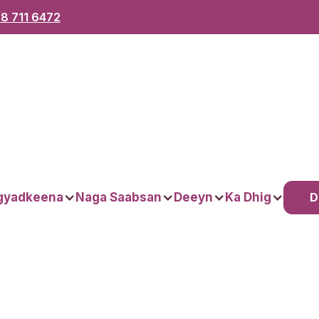
8 711 6472
D
gyadkeena
Naga Saabsan
Deeyn
Ka Dhig