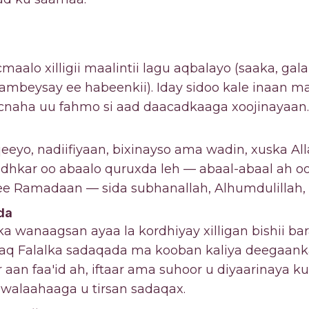
icmaalo xilligii maalintii lagu aqbalayo (saaka, gal
ambeysay ee habeenkii). Iday sidoo kale inaan ma
cnaha uu fahmo si aad daacadkaaga xoojinayaan.
eeyo, nadiifiyaan, bixinayso ama wadin, xuska All
adhkar oo abaalo quruxda leh — abaal-abaal ah o
e Ramadaan — sida subhanallah, Alhumdulillah, 
da
ka wanaagsan ayaa la kordhiyay xilligan bishii b
adaq Falalka sadaqada ma kooban kaliya deegaan
 aan faa'id ah, iftaar ama suhoor u diyaarinaya 
 walaahaaga u tirsan sadaqax.