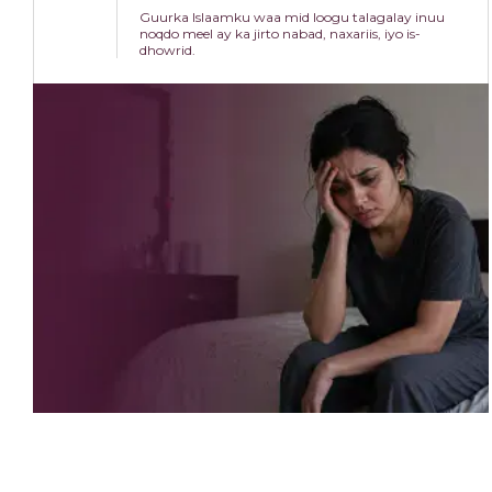
Guurka Islaamku waa mid loogu talagalay inuu
noqdo meel ay ka jirto nabad, naxariis, iyo is-
dhowrid.