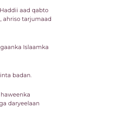
 Haddii aad qabto
a, ahriso tarjumaad
ugaanka Islaamka
inta badan.
yo haweenka
aga daryeelaan