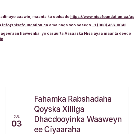
raadinayo caawin, maanta ka codsado
https://www.nisafoundation.ca/a
a
info@nisafoundation.ca
ama naga soo beeego
+1 (888) 456-8043
 taageeraan haweenka iyo caruurta Aasaaska Nisa ayaa maanta deeqo
te
Fahamka Rabshadaha
Qoyska Xilliga
JUL
Dhacdooyinka Waaweyn
03
ee Ciyaaraha