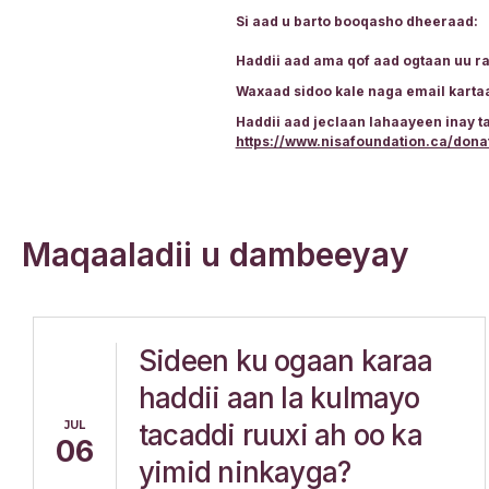
Si aad u barto booqasho dheeraad:
Haddii aad ama qof aad ogtaan uu 
Waxaad sidoo kale naga email karta
Haddii aad jeclaan lahaayeen inay
https://www.nisafoundation.ca/dona
Maqaaladii u dambeeyay
Sideen ku ogaan karaa
haddii aan la kulmayo
JUL
tacaddi ruuxi ah oo ka
06
yimid ninkayga?