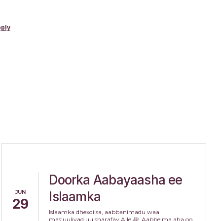
pply
Doorka Aabayaasha ee
JUN
Islaamka
29
Islaamka dhexdiisa, aabbanimadu waa
mas'uuliyad uu sharafay Alle ﷻ. Aabbe ma aha oo