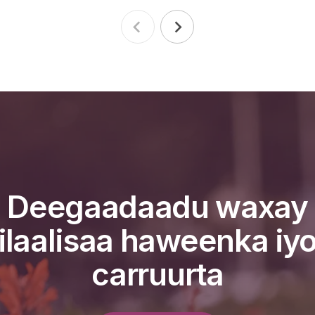
Deegaadaadu waxay
ilaalisaa haweenka iy
carruurta