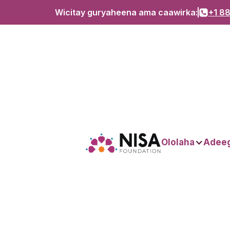
Wicitay guryaheena ama caawirka:
+1 88
Ololaha
Adee