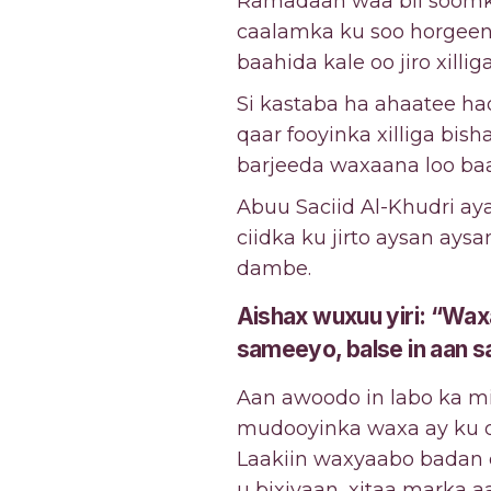
Ramadaan waa bil soomka
caalamka ku soo horgeen.
baahida kale oo jiro xilli
Si kastaba ha ahaatee h
qaar fooyinka xilliga b
barjeeda waxaana loo b
Abuu Saciid Al-Khudri ay
ciidka ku jirto aysan ay
dambe.
Aishax wuxuu yiri: “Wax
sameeyo, balse in aan s
Aan awoodo in labo ka m
mudooyinka waxa ay ku d
Laakiin waxyaabo badan 
u bixiyaan, xitaa marka a