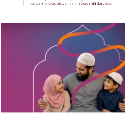
kaliya mid wax bixiya, laakiin waa mid daryeela,
ilaaliya, hagaya, iyo isha naxariista qoyska
dhexdiisa.