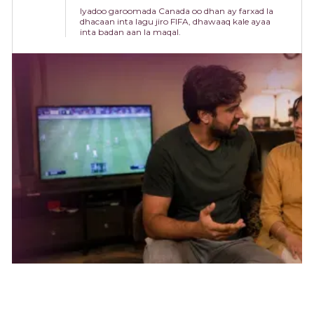
Iyadoo garoomada Canada oo dhan ay farxad la
dhacaan inta lagu jiro FIFA, dhawaaq kale ayaa
inta badan aan la maqal.