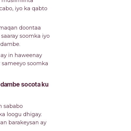
 muslimiinta
abo, iyo ka qabto
d maqan doontaa
 saaray soomka iyo
 dambe.
egay in haweenay
 ay sameeyo soomka
i dambe socota ku
n sababo
a loogu dhigay.
han barakeysan ay