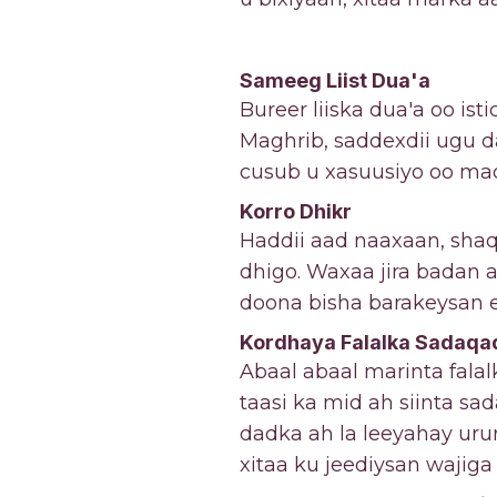
Sameeg Liist Dua'a
Bureer liiska dua'a oo ist
Maghrib, saddexdii ugu d
cusub u xasuusiyo oo ma
Korro Dhikr
Haddii aad naaxaan, shaq
dhigo. Waxaa jira badan 
doona bisha barakeysan e
Kordhaya Falalka Sadaqa
Abaal abaal marinta falal
taasi ka mid ah siinta s
dadka ah la leeyahay urur
xitaa ku jeediysan wajiga