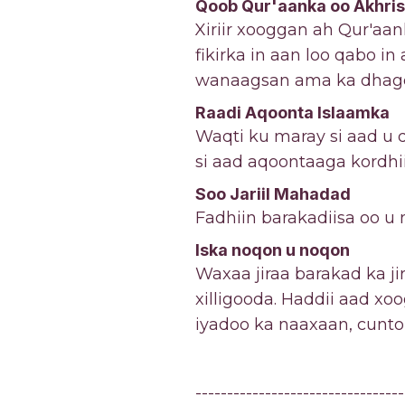
Qoob Qur'aanka oo Akhri
Xiriir xooggan ah Qur'aa
fikirka in aan loo qabo i
wanaagsan ama ka dhage
Raadi Aqoonta Islaamka
Waqti ku maray si aad u
si aad aqoontaaga kordhi
Soo Jariil Mahadad
Fadhiin barakadiisa oo u
Iska noqon u noqon
Waxaa jiraa barakad ka j
xilligooda. Haddii aad x
iyadoo ka naaxaan, cunto 
---------------------------------