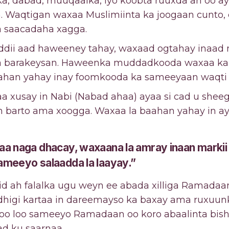
, dabad, muuqaalka, iyo koobta ruuxda ah oo ay
 Waqtigan waxaa Muslimiinta ka joogaan cunto, c
ga saacadaha xagga.
addii aad haweeney tahay, waxaad ogtahay inaa
isha barakeysan. Haweenka muddadkooda waxaa ka
aahan yahay inay foomkooda ka sameeyaan waqti
aa xusay in Nabi (Nabad ahaa) ayaa si cad u she
san barto ama xoogga. Waxaa la baahan yahay in
aa naga dhacay, waxaana la amray inaan marki
ameeyo salaadda la laayay.”
id ah falalka ugu weyn ee abada xilliga Ramadaa
higi kartaa in dareemayso ka baxay ama ruxuunk
oo loo sameeyo Ramadaan oo koro abaalinta bis
ad ku saarnaa.