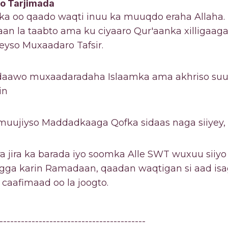
so Tarjimada
nka oo qaado waqti inuu ka muuqdo eraha Allaha.
n aan la taabto ama ku ciyaaro Qur'aanka xilligaag
yso Muxaadaro Tafsir.
 daawo muxaadaradaha Islaamka ama akhriso su
in
 muujiyso Maddadkaaga Qofka sidaas naga siiyey, 
ira jira ka barada iyo soomka Alle SWT wuxuu sii
oogga karin Ramadaan, qaadan waqtigan si aad is
caafimaad oo la joogto.
-----------------------------------------