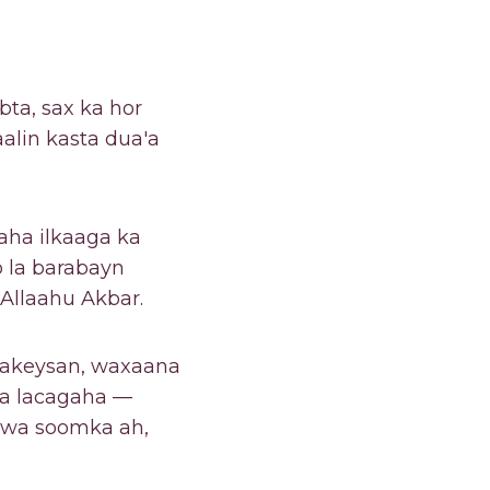
abta, sax ka hor
alin kasta dua'a
aha ilkaaga ka
o la barabayn
Allaahu Akbar.
arakeysan, waxaana
ka lacagaha —
kuwa soomka ah,