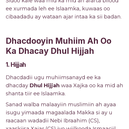
Sidoo kale waa mid ka mid ah afarta bilood
ee xurmada leh ee Islaamka, kuwaas oo
cibaadadu ay wataan ajar intaa ka sii badan.
Dhacdooyin Muhiim Ah Oo
Ka Dhacay Dhul Hijjah
1. Hijjah
Dhacdadii ugu muhiimsanayd ee ka
dhacday
Dhul Hijjah
waa Xajka oo ka mid ah
shanta tiir ee Islaamka.
Sanad walba malaayiin muslimiin ah ayaa
isugu yimaada magaalada Makka si ay u
raacaan wadadii Nebi Ibraahim (CS),
xaaskiisa Xajar (CS) iyo wiilkooda Ismaaciil