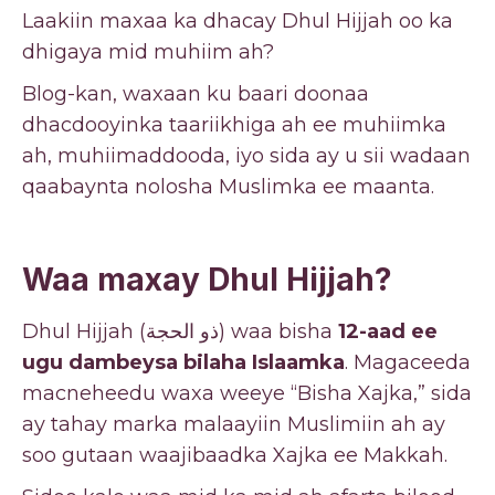
Laakiin maxaa ka dhacay Dhul Hijjah oo ka
dhigaya mid muhiim ah?
Blog-kan, waxaan ku baari doonaa
dhacdooyinka taariikhiga ah ee muhiimka
ah, muhiimaddooda, iyo sida ay u sii wadaan
qaabaynta nolosha Muslimka ee maanta.
Waa maxay Dhul Hijjah?
Dhul Hijjah (ذو الحجة) waa bisha
12-aad ee
ugu dambeysa bilaha Islaamka
. Magaceeda
macneheedu waxa weeye “Bisha Xajka,” sida
ay tahay marka malaayiin Muslimiin ah ay
soo gutaan waajibaadka Xajka ee Makkah.