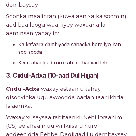
dambaysay.
Soonka maalintan (kuwa aan xajka soomin)
aad baa loogu waaniyey waxaana la
aaminsan yahay in:
Ka kafaara dambiyada sanadka hore iyo kan
soo socda
Keen abaalgud ruuxi ah oo baaxad leh
3. Ciidul-Adxa (10-aad Dul Hijjah)
Ciidul-Adxa
waxay astaan ​​u tahay
qisooyinka ugu awoodda badan taariikhda
Islaamka.
Waxay xusaysaa rabitaankii Nebi Ibraahim
(CS) ee ahaa inuu wiilkiisa u huro
addeecidda Eebbe. Daqiiqadii u dambaysay,