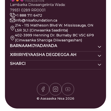
Lambarka Diiwaangelinta Wada:
79931 0289 RR0001
+1 888 711 6472
info@nisafoundation.ca
214 - 115 Matheson Blvd W. Mississauga, ON
L5R 3L1 (Cinwaanka Saadinta)
402-3999 Henning Dr. Burnaby BC V5C 6P9
(Cinwaanka Sharciga Diiwaangashan)
BARNAAMIJYADAYADA
Nisa Homes
XIRIIRIYEYAASHA DEGDEGGA AH
Nisa Khadka Caawinta
SHARCI
Ku Deeq
Magacyada Dhallaanka
Nisa Waxbarasho
Barakacayaasha
Jadwalka Islaamiga ah
Siyaasadda Sakada
Nisa Caafimaadka Maskaxda
Gaza
Shaqooyin
Siyaasadda Asturnaanta
Codsi ku Saabsan
Is-xilqaan
Siyaasadda Deeq-bixiyaha
Gaza
Bogaadin & Cabashooyin
Xisaabiyaha Sakada
Su'aalaha Badanaa La Is
© Aasaaska Nisa 2026
Waqtiyada Salaadda
Weydiiyo
Ciyaarta Sudoku
Nala Soo Xiriir