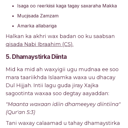
Isaga oo reerkiisii ​​kaga tagay saxaraha Makka
Mucjisada Zamzam
Amarka allabariga
Halkan ka akhri wax badan oo ku saabsan
qisada Nabi Ibraahim (CS).
5. Dhamaystirka Diinta
Mid ka mid ah waxyigii ugu mudnaa ee soo
mara taariikhda Islaamka waxa uu dhacay
Dul Hijjah. Intii lagu guda jiray Xajka
sagootinta waxaa soo degtay aayaddan:
"Maanta waxaan idiin dhameeyey diintiina"
(Qur'an 5:3)
Tani waxay calaamad u tahay dhamaystirka