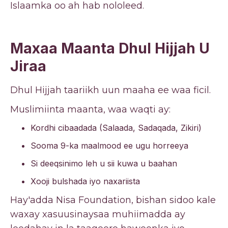
Islaamka oo ah hab nololeed.
Maxaa Maanta Dhul Hijjah U
Jiraa
Dhul Hijjah taariikh uun maaha ee waa ficil.
Muslimiinta maanta, waa waqti ay:
Kordhi cibaadada (Salaada, Sadaqada, Zikiri)
Sooma 9-ka maalmood ee ugu horreeya
Si deeqsinimo leh u sii kuwa u baahan
Xooji bulshada iyo naxariista
Hay'adda Nisa Foundation, bishan sidoo kale
waxay xasuusinaysaa muhiimadda ay