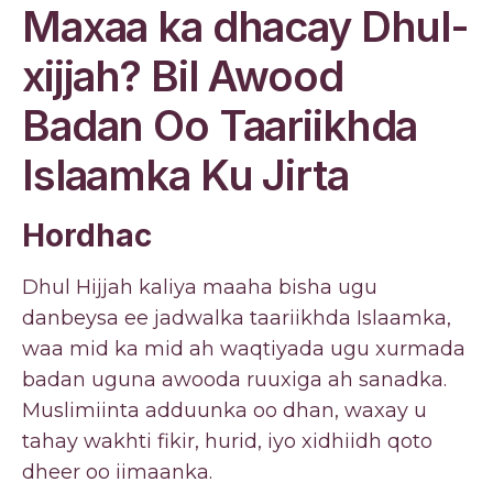
Maxaa ka dhacay Dhul-
xijjah? Bil Awood
Badan Oo Taariikhda
Islaamka Ku Jirta
Hordhac
Dhul Hijjah kaliya maaha bisha ugu
danbeysa ee jadwalka taariikhda Islaamka,
waa mid ka mid ah waqtiyada ugu xurmada
badan uguna awooda ruuxiga ah sanadka.
Muslimiinta adduunka oo dhan, waxay u
tahay wakhti fikir, hurid, iyo xidhiidh qoto
dheer oo iimaanka.