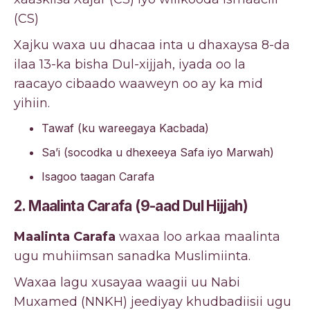
(CS)
Xajku waxa uu dhacaa inta u dhaxaysa 8-da
ilaa 13-ka bisha Dul-xijjah, iyada oo la
raacayo cibaado waaweyn oo ay ka mid
yihiin.
Tawaf (ku wareegaya Kacbada)
Sa’i (socodka u dhexeeya Safa iyo Marwah)
Isagoo taagan Carafa
2. Maalinta Carafa (9-aad Dul Hijjah)
Maalinta Carafa
waxaa loo arkaa maalinta
ugu muhiimsan sanadka Muslimiinta.
Waxaa lagu xusayaa waagii uu Nabi
Muxamed (NNKH) jeediyay khudbadiisii ​​ugu