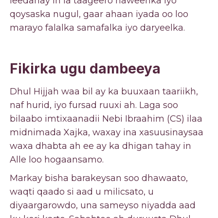
leedahay in la taageero haweenka iyo
qoysaska nugul, gaar ahaan iyada oo loo
marayo falalka samafalka iyo daryeelka.
Fikirka ugu dambeeya
Dhul Hijjah waa bil ay ka buuxaan taariikh,
naf hurid, iyo fursad ruuxi ah. Laga soo
bilaabo imtixaanadii Nebi Ibraahim (CS) ilaa
midnimada Xajka, waxay ina xasuusinaysaa
waxa dhabta ah ee ay ka dhigan tahay in
Alle loo hogaansamo.
Markay bisha barakeysan soo dhawaato,
waqti qaado si aad u milicsato, u
diyaargarowdo, una sameyso niyadda aad