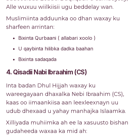
Alle wuxuu wiilkiisii ​​ugu beddelay wan.
Muslimiinta adduunka oo dhan waxay ku
sharfeen arrintan:
Bixinta Qurbaani ( allabari xoolo )
U qaybinta hilibka dadka baahan
Bixinta sadaqada
4. Qisadii Nabi Ibraahim (CS)
Inta badan Dhul Hijjah waxay ku
wareegayaan dhaxalka Nebi Ibraahim (CS),
kaas oo iimaankiisa aan leexleexnayn uu
udub dhexaad u yahay manhajka Islaamka.
Xilliyada muhiimka ah ee la xasuusto bishan
gudaheeda waxaa ka mid ah: