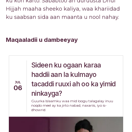
ku kori karto. Sababtoo ah duruusta Dhul
Hijjah maaha sheeko kaliya, waa khariidad
ku saabsan sida aan maanta u nool nahay.
Maqaaladii u dambeeyay
Sideen ku ogaan karaa
haddii aan la kulmayo
tacaddi ruuxi ah oo ka yimid
JUL
06
ninkayga?
Guurka Islaamku waa mid loogu talagalay inuu
noqdo meel ay ka jirto nabad, naxariis, iyo is-
dhowrid.