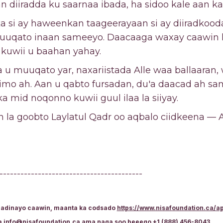
n diiradda ku saarnaa ibada, ha sidoo kale aan ka 
ka si ay haweenkan taageerayaan si ay diiradko
muuqato inaan sameeyo. Daacaaga waxay caawin k
 kuwii u baahan yahay.
u muuqato yar, naxariistada Alle waa ballaaran, w
imo ah. Aan u qabto fursadan, du'a daacad ah sa
ka mid noqonno kuwii guul ilaa la siiyay.
an la goobto Laylatul Qadr oo aqbalo ciidkeena —
-----------------------------------------
raadinayo caawin, maanta ka codsado
https://www.nisafoundation.ca/a
a
info@nisafoundation.ca
ama naga soo beeego
+1 (888) 456-8043