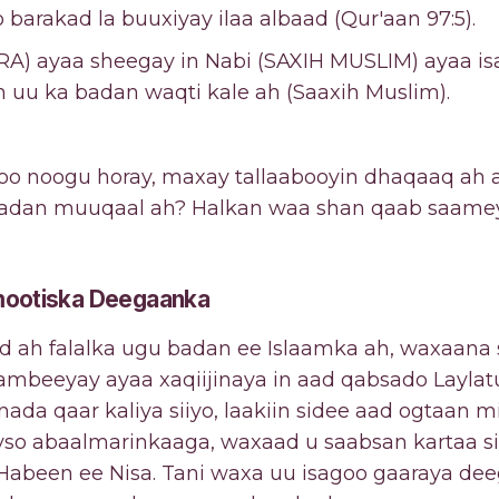
arakad la buuxiyay ilaa albaad (Qur'aan 97:5).
(RA) ayaa sheegay in Nabi (SAXIH MUSLIM) ayaa i
uu ka badan waqti kale ah (Saaxih Muslim).
 oo noogu horay, maxay tallaabooyin dhaqaaq ah
adan muuqaal ah? Halkan waa shan qaab saamey
omootiska Deegaanka
ah falalka ugu badan ee Islaamka ah, waxaana sii
ambeeyay ayaa xaqiijinaya in aad qabsado Laylat
da qaar kaliya siiyo, laakiin sidee aad ogtaan mi
yso abaalmarinkaaga, waxaad u saabsan kartaa s
abeen ee Nisa. Tani waxa uu isagoo gaaraya de