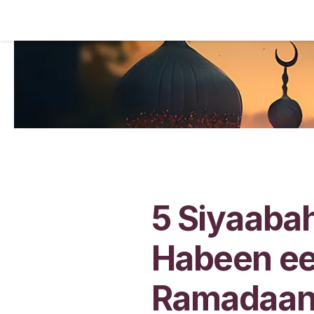
5 Siyaabah
Habeen ee
Ramadaa