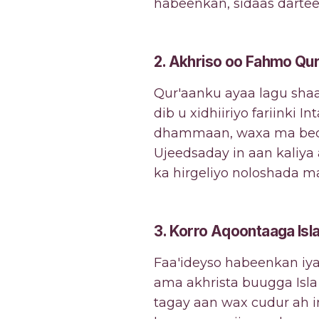
habeenkan, sidaas darte
2. Akhriso oo Fahmo Qu
Qur'aanku ayaa lagu shaa
dib u xidhiiriyo fariinki
dhammaan, waxa ma bede
Ujeedsaday in aan kaliya
ka hirgeliyo noloshada maa
3. Korro Aqoontaaga Is
Faa'ideyso habeenkan iy
ama akhrista buugga Isla 
tagay aan wax cudur ah 