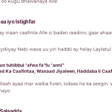
oo kugu dhawanaya Alle.
a iyo Istighfar
 inaan caafinta Alle si badan raadino, gaar ahaan 
ydiiyay Nabi waxa uu yiri haddii ay helay Laylatu
 tuhibbul 'afwa fa'fu 'anni”
d Ka Caafintaa, Waxaad Jiyaleen, Haddaba Ii Caa
llaah ayaa mar walba furan, sidaas ha ka seegin.
nayo.
 Salaadda