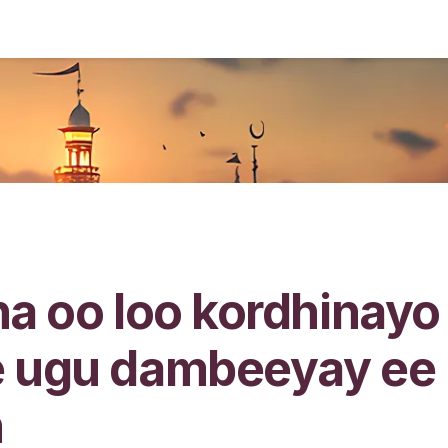
a oo loo kordhinayo
 ugu dambeeyay ee
n