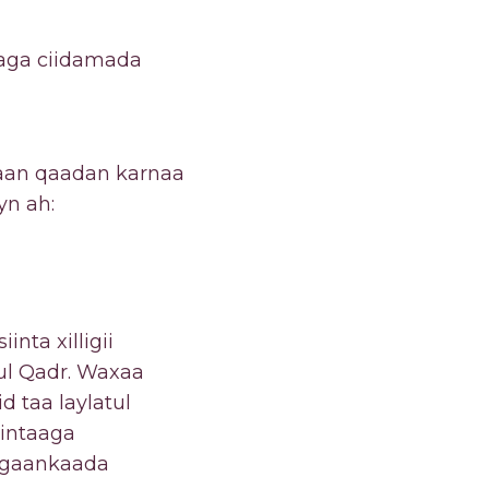
saga ciidamada
 aan qaadan karnaa
n ah:
nta xilligii
ul Qadr. Waxaa
d taa laylatul
iintaaga
egaankaada