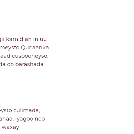
ii kamid ah in uu
hameysto Qur'aanka
aad cusbooneyso.
eda oo barashada
ysto culimada,
lahaa, iyagoo noo
a waxay