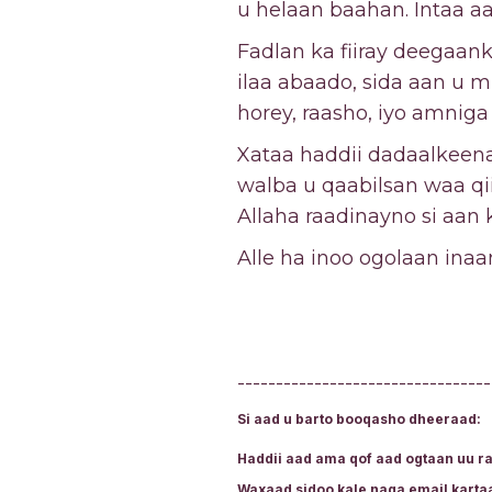
u helaan baahan. Intaa aa
Fadlan ka fiiray deegaan
ilaa abaado, sida aan u 
horey, raasho, iyo amniga
Xataa haddii dadaalkeena 
walba u qaabilsan waa qi
Allaha raadinayno si aan 
Alle ha inoo ogolaan ina
---------------------------------
Si aad u barto booqasho dheeraad:
Haddii aad ama qof aad ogtaan uu 
Waxaad sidoo kale naga email karta