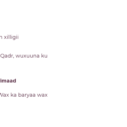
xilligii
l Qadr, wuxuuna ku
fimaad
 Wax ka baryaa wax