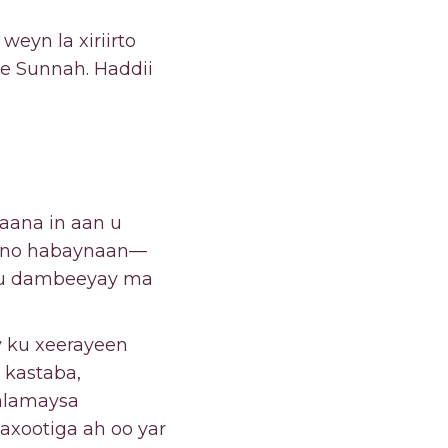
weyn la xiriirto
ee Sunnah. Haddii
ana in aan u
eyno habaynaan—
ugu dambeeyay ma
y ku xeerayeen
 kastaba,
alamaysa
axootiga ah oo yar