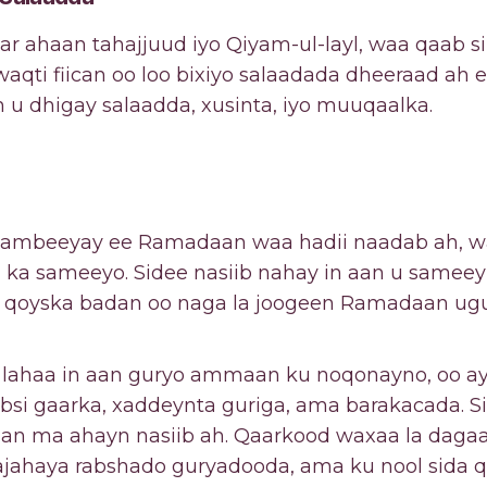
ar ahaan tahajjuud iyo Qiyam-ul-layl, waa qaab si 
 waqti fiican oo loo bixiyo salaadada dheeraad ah 
 u dhigay salaadda, xusinta, iyo muuqaalka.
dambeeyay ee Ramadaan waa hadii naadab ah, wa
 ka sameeyo. Sidee nasiib nahay in aan u same
ha qoyska badan oo naga la joogeen Ramadaan 
b lahaa in aan guryo ammaan ku noqonayno, oo a
bsi gaarka, xaddeynta guriga, ama barakacada. Si
an ma ahayn nasiib ah. Qaarkood waxaa la daga
jahaya rabshado guryadooda, ama ku nool sida q