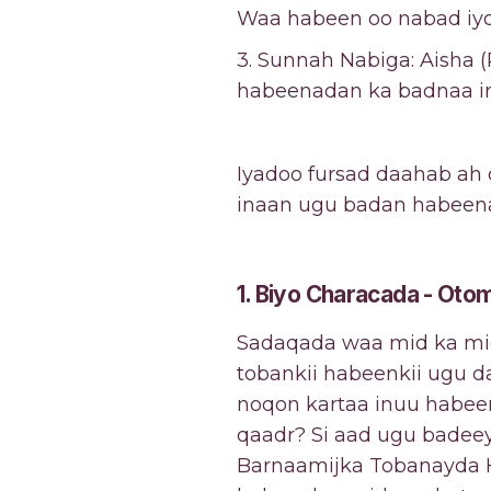
Waa habeen oo nabad iyo b
3. Sunnah Nabiga: Aisha 
habeenadan ka badnaa in 
Iyadoo fursad daahab ah
inaan ugu badan habeen
1. Biyo Characada - Ot
Sadaqada waa mid ka mid 
tobankii habeenkii ugu d
noqon kartaa inuu habeena
qaadr? Si aad ugu badee
Barnaamijka Tobanayda H