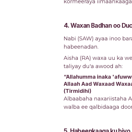
kormeeraya iimaankaaga 
4. Waxan Badhan oo Duca
Nabi (SAW) ayaa inoo baray
habeenadan.
Aisha (RA) waxa uu ka we
taliyay du'a awood ah:
“Allahumma inaka 'afuwwun
Allaah Aad Waxaad Waxaa
(Tirmidihi)
Albaabaha naxariistaha A
walba ee qalbidaaga doo
5. Habeenkaaga ku biyo