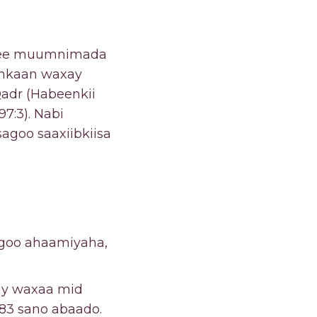
h ee muumnimada
eenkaan waxay
adr (Habeenkii
7:3). Nabi
goo saaxiibkiisa
agoo ahaamiyaha,
ay waxaa mid
83 sano abaado.