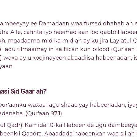
 dambeeyay ee Ramadaan waa fursad dhahab a
taha Alle, cafinta iyo neemad aan loo qabto Hab
, maadaama mid ka mid ah ay ku jira Laylatul Q
lagu tilmaamay in ka fiican kun bilood (Qur'aan 9
axa ay u xoojinayeen abaadiisa habeenadan, isa
yaan.
si Sid Gaar ah?
 Qur'aanku waxaa lagu shaaciyay habeenadan, iy
adanaha. (Qur'aan 97:1)
latul Qadr): Kamida 10-ka Habeen ee ugu dambeey
beenkii Qaadra. Abaadada habeenkan waa sii ah 