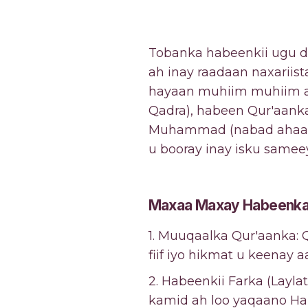
Tobanka habeenkii ugu
ah inay raadaan naxariis
hayaan muhiim muhiim ah
Qadra), habeen Qur'aanka 
Muhammad (nabad ahaa) w
u booray inay isku samee
Maxaa Maxay Habeenkaa
1. Muuqaalka Qur'aanka:
fiif iyo hikmat u keenay a
2. Habeenkii Farka (Lay
kamid ah loo yaqaano Ha