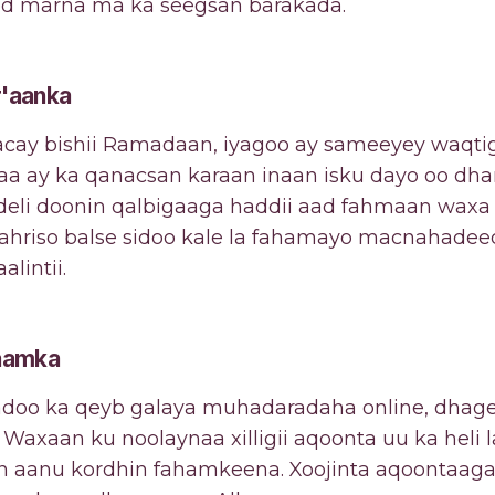
ed marna ma ka seegsan barakada.
r'aanka
cay bishii Ramadaan, iyagoo ay sameeyey waqtig
 Intaa ay ka qanacsan karaan inaan isku dayo oo d
li doonin qalbigaaga haddii aad fahmaan waxa 
 ahriso balse sidoo kale la fahamayo macnahade
lintii.
laamka
adoo ka qeyb galaya muhadaradaha online, dhage
Waxaan ku noolaynaa xilligii aqoonta uu ka heli 
in aanu kordhin fahamkeena. Xoojinta aqoontaag