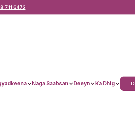
8 711 6472
D
gyadkeena
Naga Saabsan
Deeyn
Ka Dhig