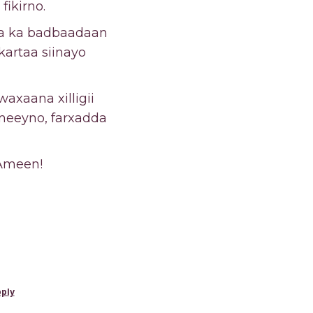
fikirno.
oda ka badbaadaan
artaa siinayo
axaana xilligii
meeyno, farxadda
 Ameen!
pply