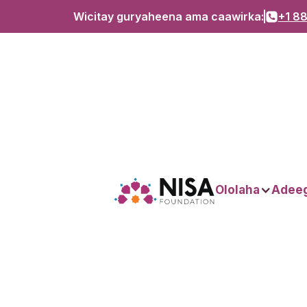
Wicitay guryaheena ama caawirka:
+1 88
Ololaha
Adee