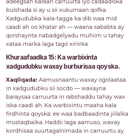
adeegsan karaan carruurta iyo cadaadiska
bulshada si ay u sii xukumaan qofka.
Xadgudubka kala-tagga ka dib waa mid
caadi ah oo khatar ah — waana sababta ay
qorshaynta nabadgelyadu muhiim u tahay
xataa marka laga tago xiriirka.
Khuraafaadka 15: Ka warbixinta
xadgudubku waxay burburisaa qoyska.
Xaqiiqada:
Aamusnaantu waxay ogolaataa
in xadgudubku sii socdo — waxayna
baraysaa carruurta in rabshaddu tahay wax
iska caadi ah. Ka warbixintu maaha kala
firdhinta qoyska; ee waa badbaadinta jiilalka
mustaqbalka. Haddii laga aamuso, waxay
kordhisaa suurtagalnimada in carruurtu ay