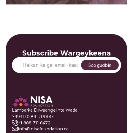
Subscribe Wargeykeena
Lambarka Diiwaangelinta Wada:
79931 0289 RR0001
+1 888 711 6472
info@nisafoundation.ca