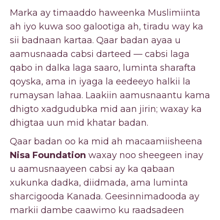
Marka ay timaaddo haweenka Muslimiinta
ah iyo kuwa soo galootiga ah, tiradu way ka
sii badnaan kartaa. Qaar badan ayaa u
aamusnaada cabsi darteed — cabsi laga
qabo in dalka laga saaro, luminta sharafta
qoyska, ama in iyaga la eedeeyo halkii la
rumaysan lahaa. Laakiin aamusnaantu kama
dhigto xadgudubka mid aan jirin; waxay ka
dhigtaa uun mid khatar badan.
Qaar badan oo ka mid ah macaamiisheena
Nisa Foundation
waxay noo sheegeen inay
u aamusnaayeen cabsi ay ka qabaan
xukunka dadka, diidmada, ama luminta
sharcigooda Kanada. Geesinnimadooda ay
markii dambe caawimo ku raadsadeen