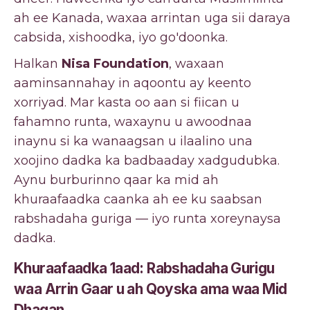
ah ee Kanada, waxaa arrintan uga sii daraya
cabsida, xishoodka, iyo go'doonka.
Halkan
Nisa Foundation
, waxaan
aaminsannahay in aqoontu ay keento
xorriyad. Mar kasta oo aan si fiican u
fahamno runta, waxaynu u awoodnaa
inaynu si ka wanaagsan u ilaalino una
xoojino dadka ka badbaaday xadgudubka.
Aynu burburinno qaar ka mid ah
khuraafaadka caanka ah ee ku saabsan
rabshadaha guriga — iyo runta xoreynaysa
dadka.
Khuraafaadka 1aad: Rabshadaha Gurigu
waa Arrin Gaar u ah Qoyska ama waa Mid
Dhaqan.