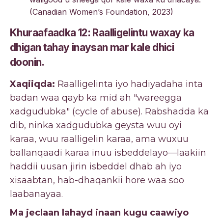
(Canadian Women’s Foundation, 2023)
Khuraafaadka 12: Raalligelintu waxay ka
dhigan tahay inaysan mar kale dhici
doonin.
Xaqiiqda:
Raalligelinta iyo hadiyadaha inta
badan waa qayb ka mid ah "wareegga
xadgudubka" (cycle of abuse). Rabshadda ka
dib, ninka xadgudubka geysta wuu oyi
karaa, wuu raalligelin karaa, ama wuxuu
ballanqaadi karaa inuu isbeddelayo—laakiin
haddii uusan jirin isbeddel dhab ah iyo
xisaabtan, hab-dhaqankii hore waa soo
laabanayaa.
Ma jeclaan lahayd inaan kugu caawiyo