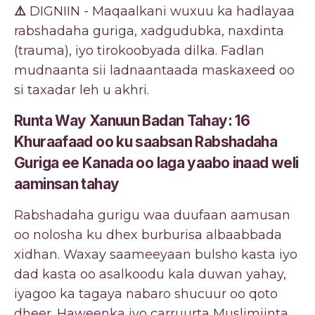
⚠️
DIGNIIN - Maqaalkani wuxuu ka hadlayaa
rabshadaha guriga, xadgudubka, naxdinta
(trauma), iyo tirokoobyada dilka. Fadlan
mudnaanta sii ladnaantaada maskaxeed oo
si taxadar leh u akhri.
Runta Way Xanuun Badan Tahay: 16
Khuraafaad oo ku saabsan Rabshadaha
Guriga ee Kanada oo laga yaabo inaad weli
aaminsan tahay
Rabshadaha gurigu waa duufaan aamusan
oo nolosha ku dhex burburisa albaabbada
xidhan. Waxay saameeyaan bulsho kasta iyo
dad kasta oo asalkoodu kala duwan yahay,
iyagoo ka tagaya nabaro shucuur oo qoto
dheer. Haweenka iyo carruurta Muslimiinta