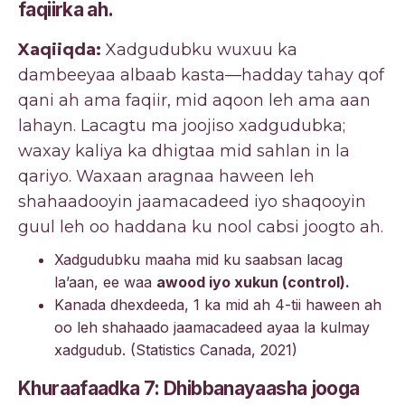
faqiirka ah.
Xaqiiqda:
Xadgudubku wuxuu ka
dambeeyaa albaab kasta—hadday tahay qof
qani ah ama faqiir, mid aqoon leh ama aan
lahayn. Lacagtu ma joojiso xadgudubka;
waxay kaliya ka dhigtaa mid sahlan in la
qariyo. Waxaan aragnaa haween leh
shahaadooyin jaamacadeed iyo shaqooyin
guul leh oo haddana ku nool cabsi joogto ah.
Xadgudubku maaha mid ku saabsan lacag
la’aan, ee waa
awood iyo xukun (control).
Kanada dhexdeeda, 1 ka mid ah 4-tii haween ah
oo leh shahaado jaamacadeed ayaa la kulmay
xadgudub. (Statistics Canada, 2021)
Khuraafaadka 7: Dhibbanayaasha jooga