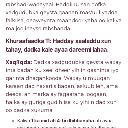
rabshad-wadayaal. Haddii uusan qofka
xadgudubka geysta qaadan mas'uuliyadda
falkiisa, daaweynta maandooriyaha oo kaliya
ma joojinayso rabshadda.
Khuraafaadka 11: Hadday xaaladdu xun
tahay, dadka kale ayaa dareemi lahaa.
Xaqiiqda:
Dadka xadgudubka geysta waxay
inta badan ku xeel dheer yihiin qashinta iyo
qarinta dhaqankooda. Waxay u muuqan
karaan dad naxariis badan, asluub leh, ama
deeqsi ah marka ay fagaaraha joogaan,
halka ay guriga gudihiisa ku yihiin dad xun
oo dadka xukuma.
Kaliya
1 ka mid ah 4-tii dhibbanaha
ah ayaa
waligood u sheega qof kale waxa ku dhacaya.