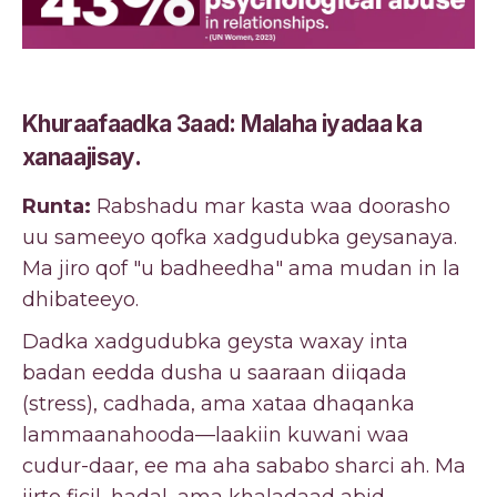
Khuraafaadka 3aad: Malaha iyadaa ka
xanaajisay.
Runta:
Rabshadu mar kasta waa doorasho
uu sameeyo qofka xadgudubka geysanaya.
Ma jiro qof "u badheedha" ama mudan in la
dhibateeyo.
Dadka xadgudubka geysta waxay inta
badan eedda dusha u saaraan diiqada
(stress), cadhada, ama xataa dhaqanka
lammaanahooda—laakiin kuwani waa
cudur-daar, ee ma aha sababo sharci ah. Ma
jirto ficil, hadal, ama khaladaad abid