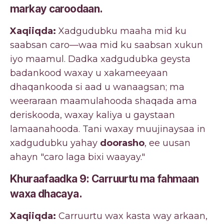
markay caroodaan.
Xaqiiqda:
Xadgudubku maaha mid ku
saabsan caro—waa mid ku saabsan xukun
iyo maamul. Dadka xadgudubka geysta
badankood waxay u xakameeyaan
dhaqankooda si aad u wanaagsan; ma
weeraraan maamulahooda shaqada ama
deriskooda, waxay kaliya u gaystaan
lamaanahooda. Tani waxay muujinaysaa in
xadgudubku yahay
doorasho
, ee uusan
ahayn "caro laga bixi waayay."
Khuraafaadka 9: Carruurtu ma fahmaan
waxa dhacaya.
Xaqiiqda:
Carruurtu wax kasta way arkaan,