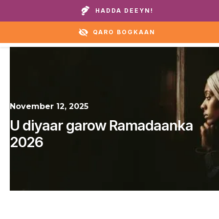
Wicitay guryaheena ama caawirka:
+1 888 711 6472
HADDA DEEYN!
QARO BOGKAAN
November 12, 2025
U diyaar garow Ramadaanka
2026