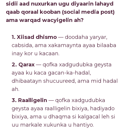
sidii aad nuxurkan ugu diyaarin lahayd
qaab qoraal kooban (social media post)
ama warqad wacyigelin ah?
1. Xiisad dhismo
— doodaha yaryar,
cabsida, ama xakamaynta ayaa bilaaba
inay kor u kacaan.
2. Qarax
— qofka xadgudubka geysta
ayaa ku kaca gacan-ka-hadal,
dhibaatayn shucuureed, ama mid hadal
ah.
3. Raalligelin
— qofka xadgudubka
geysta ayaa raalligelin bixiya, hadiyado
bixiya, ama u dhaqma si kalgacal leh si
uu markale xukunka u hantiyo.