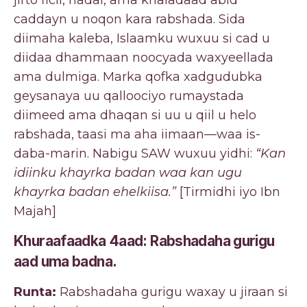
caddayn u noqon kara rabshada. Sida
diimaha kaleba, Islaamku wuxuu si cad u
diidaa dhammaan noocyada waxyeellada
ama dulmiga. Marka qofka xadgudubka
geysanaya uu qalloociyo rumaystada
diimeed ama dhaqan si uu u qiil u helo
rabshada, taasi ma aha iimaan—waa is-
daba-marin. Nabigu SAW wuxuu yidhi:
“Kan
idiinku khayrka badan waa kan ugu
khayrka badan ehelkiisa.”
[Tirmidhi iyo Ibn
Majah]
Khuraafaadka 4aad: Rabshadaha gurigu
aad uma badna.
Runta:
Rabshadaha gurigu waxay u jiraan si