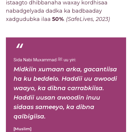
istaagto dhibbanaha waxay kordhisaa
nabadgelyada dadka ka badbaaday
xadgudubka ilaa
50%
.
(SafeLives, 2023)
“
Sida Nabi Muxammad ﷺ uu yiri:
Midkiin xumaan arka, gacantiisa
ha ku beddelo. Haddii uu awoodi
waayo, ka dibna carrabkiisa.
Haddii uusan awoodin inuu
sidaas sameeyo, ka dibna
qalbigiisa.
[Muslim]