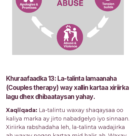
Khuraafaadka 13: La-talinta lamaanaha
(Couples therapy) way xallin kartaa xiriirka
lagu dhex dhibaataysan yahay.
Xaqiiqada:
La-talintu waxay shaqaysaa oo
kaliya marka ay jirto nabadgelyo iyo sinnaan.
Xiriirka rabshadaha leh, la-talinta wadajirka
ah waxay noqon kartaa mid halis ah. Waxay