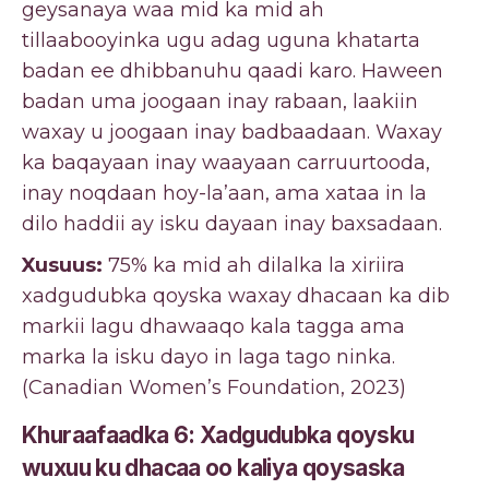
geysanaya waa mid ka mid ah
tillaabooyinka ugu adag uguna khatarta
badan ee dhibbanuhu qaadi karo. Haween
badan uma joogaan inay rabaan, laakiin
waxay u joogaan inay badbaadaan. Waxay
ka baqayaan inay waayaan carruurtooda,
inay noqdaan hoy-la’aan, ama xataa in la
dilo haddii ay isku dayaan inay baxsadaan.
Xusuus:
75% ka mid ah dilalka la xiriira
xadgudubka qoyska waxay dhacaan ka dib
markii lagu dhawaaqo kala tagga ama
marka la isku dayo in laga tago ninka.
(Canadian Women’s Foundation, 2023)
Khuraafaadka 6: Xadgudubka qoysku
wuxuu ku dhacaa oo kaliya qoysaska