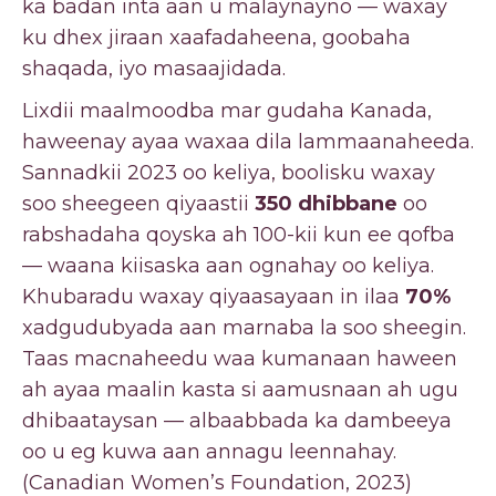
ka badan inta aan u malaynayno — waxay
ku dhex jiraan xaafadaheena, goobaha
shaqada, iyo masaajidada.
Lixdii maalmoodba mar gudaha Kanada,
haweenay ayaa waxaa dila lammaanaheeda.
Sannadkii 2023 oo keliya, boolisku waxay
soo sheegeen qiyaastii
350 dhibbane
oo
rabshadaha qoyska ah 100-kii kun ee qofba
— waana kiisaska aan ognahay oo keliya.
Khubaradu waxay qiyaasayaan in ilaa
70%
xadgudubyada aan marnaba la soo sheegin.
Taas macnaheedu waa kumanaan haween
ah ayaa maalin kasta si aamusnaan ah ugu
dhibaataysan — albaabbada ka dambeeya
oo u eg kuwa aan annagu leennahay.
(Canadian Women’s Foundation, 2023)