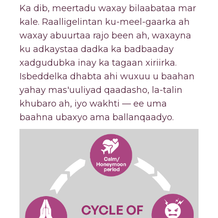
Ka dib, meertadu waxay bilaabataa mar
kale. Raalligelintan ku-meel-gaarka ah
waxay abuurtaa rajo been ah, waxayna
ku adkaystaa dadka ka badbaaday
xadgudubka inay ka tagaan xiriirka.
Isbeddelka dhabta ahi wuxuu u baahan
yahay mas'uuliyad qaadasho, la-talin
khubaro ah, iyo wakhti — ee uma
baahna ubaxyo ama ballanqaadyo.