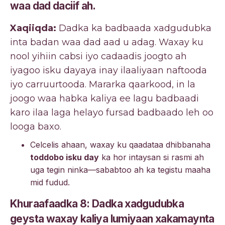
waa dad daciif ah.
Xaqiiqda:
Dadka ka badbaada xadgudubka
inta badan waa dad aad u adag. Waxay ku
nool yihiin cabsi iyo cadaadis joogto ah
iyagoo isku dayaya inay ilaaliyaan naftooda
iyo carruurtooda. Mararka qaarkood, in la
joogo waa habka kaliya ee lagu badbaadi
karo ilaa laga helayo fursad badbaado leh oo
looga baxo.
Celcelis ahaan, waxay ku qaadataa dhibbanaha
toddobo isku day
ka hor intaysan si rasmi ah
uga tegin ninka—sababtoo ah ka tegistu maaha
mid fudud.
Khuraafaadka 8: Dadka xadgudubka
geysta waxay kaliya lumiyaan xakamaynta