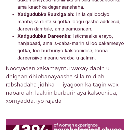
ama kaadhka deganaanshaha.
Xadgudubka Ruuxiga ah:
In la qalloociyo
manhajka diinta si qofka loogu qasbo addeecid,
dareen dambiile, ama aamusnaan.
Xadgudubka Dareenka:
Isticmaalka ereyo,
hanjabaad, ama is-daba-marin si loo xakameeyo
qofka, loo burburiyo kalsoonidiisa, loona
dareensiiyo inaanu waxba u qalmin.
Noocyadan xakamayntu waxay dabin u
dhigaan dhibbanayaasha si la mid ah
rabshadaha jidhka — iyagoon ka tagin wax
nabaro ah, laakiin burburinaya kalsoonida,
xorriyadda, iyo rajada.