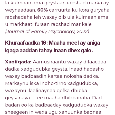
la kulmaan ama geystaan rabshad marka ay
weynaadaan.
60%
carruurta ku kora guryaha
rabshadaha leh waxay dib ula kulmaan ama
u markhaati furaan rabshad mar kale.
(Journal of Family Psychology, 2022)
Khuraafaadka 16: Maaha meel ay aniga
igaga aaddan tahay inaan dhex galo.
Xaqiiqada:
Aamusnaantu waxay difaacdaa
dadka xadgudubka geysta. Inaad hadasho
waxay badbaadin kartaa nolosha dadka.
Markaynu iska indho-tirno xadgudubka,
waxaynu ilaalinaynaa qofka dhibka
geysanaya — ee maaha dhibbanaha. Dad
badan oo ka badbaaday xadgudubka waxay
sheegeen in waxa ugu xanuunka badnaa