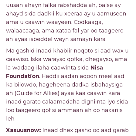
uusan ahayn falka rabshadda ah, balse ay
ahayd sida dadkii ku xeeraa ay u aamuseen
ama u caawin waayeen. Codkaaga,
walaacaaga, ama xataa fal yar oo taageero
ah ayaa isbeddel weyn samayn kara.
Ma gashid inaad khabiir noqoto si aad wax u
caawiso. Iska warayso qofka, dhegayso, ama
la wadaag ilaha caawinta sida
Nisa
Foundation
. Haddii aadan aqoon meel aad
ka bilowdo, hageheena dadka isbahaysiga
ah (Guide for Allies) ayaa kaa caawin kara
inaad garato calaamadaha digniinta iyo sida
loo taageero qof si ammaan ah oo naxariis
leh.
Xasuusnow:
Inaad dhex gasho oo aad garab