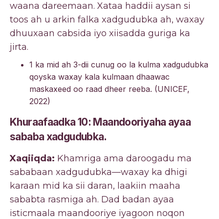
waana dareemaan. Xataa haddii aysan si
toos ah u arkin falka xadgudubka ah, waxay
dhuuxaan cabsida iyo xiisadda guriga ka
jirta.
1 ka mid ah 3-dii cunug oo la kulma xadgudubka
qoyska waxay kala kulmaan dhaawac
maskaxeed oo raad dheer reeba. (UNICEF,
2022)
Khuraafaadka 10: Maandooriyaha ayaa
sababa xadgudubka.
Xaqiiqda:
Khamriga ama daroogadu ma
sababaan xadgudubka—waxay ka dhigi
karaan mid ka sii daran, laakiin maaha
sababta rasmiga ah. Dad badan ayaa
isticmaala maandooriye iyagoon noqon