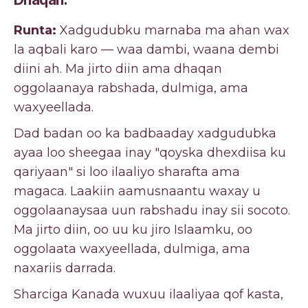
Runta:
Xadgudubku marnaba ma ahan wax
la aqbali karo — waa dambi, waana dembi
diini ah. Ma jirto diin ama dhaqan
oggolaanaya rabshada, dulmiga, ama
waxyeellada.
Dad badan oo ka badbaaday xadgudubka
ayaa loo sheegaa inay "qoyska dhexdiisa ku
qariyaan" si loo ilaaliyo sharafta ama
magaca. Laakiin aamusnaantu waxay u
oggolaanaysaa uun rabshadu inay sii socoto.
Ma jirto diin, oo uu ku jiro Islaamku, oo
oggolaata waxyeellada, dulmiga, ama
naxariis darrada.
Sharciga Kanada wuxuu ilaaliyaa qof kasta,