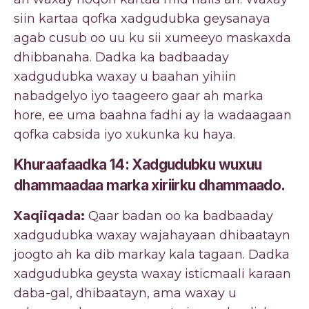
siin kartaa qofka xadgudubka geysanaya
agab cusub oo uu ku sii xumeeyo maskaxda
dhibbanaha. Dadka ka badbaaday
xadgudubka waxay u baahan yihiin
nabadgelyo iyo taageero gaar ah marka
hore, ee uma baahna fadhi ay la wadaagaan
qofka cabsida iyo xukunka ku haya.
Khuraafaadka 14: Xadgudubku wuxuu
dhammaadaa marka xiriirku dhammaado.
Xaqiiqada:
Qaar badan oo ka badbaaday
xadgudubka waxay wajahayaan dhibaatayn
joogto ah ka dib markay kala tagaan. Dadka
xadgudubka geysta waxay isticmaali karaan
daba-gal, dhibaatayn, ama waxay u