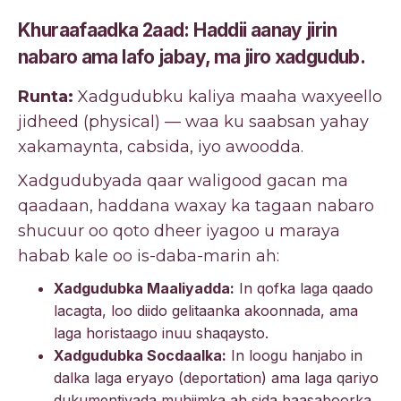
Khuraafaadka 2aad: Haddii aanay jirin
nabaro ama lafo jabay, ma jiro xadgudub.
Runta:
Xadgudubku kaliya maaha waxyeello
jidheed (physical) — waa ku saabsan yahay
xakamaynta, cabsida, iyo awoodda.
Xadgudubyada qaar waligood gacan ma
qaadaan, haddana waxay ka tagaan nabaro
shucuur oo qoto dheer iyagoo u maraya
habab kale oo is-daba-marin ah:
Xadgudubka Maaliyadda:
In qofka laga qaado
lacagta, loo diido gelitaanka akoonnada, ama
laga horistaago inuu shaqaysto.
Xadgudubka Socdaalka:
In loogu hanjabo in
dalka laga eryayo (deportation) ama laga qariyo
dukumentiyada muhiimka ah sida baasaboorka