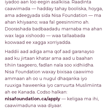
iyadoo aan loo eegin asalkiisa. Raadinta
caawimada — hadday tahay booliska, hoyga,
ama adeegyada sida Nisa Foundation — ma
ahan khiyaano; waa fal geesinnimo ah.
Doorashada badbaadadu marnaba ma ahan
wax laga xishoodo — waa tallaabada
koowaad ee xagga xorriyadda.
Haddii aad adiga ama qof aad garanayso
aad ku jirtaan khatar ama aad u baahan
tihiin taageero, fadlan nala soo xidhiidha.
Nisa Foundation waxay bixisaa caawimo
ammaan ah oo u nugul dhaqanka iyo
ruuxiga haweenka iyo carruurta Muslimiinta
ah ee Kanada. Codso halkan:
nisafoundation.ca/apply
— keligaa ma ihi,
caawimaduna waa diyaar.