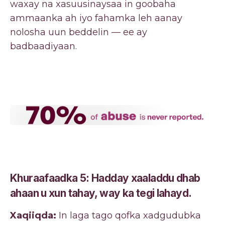
waxay na xasuusinaysaa in goobaha
ammaanka ah iyo fahamka leh aanay
nolosha uun beddelin — ee ay
badbaadiyaan.
Khuraafaadka 5: Hadday xaaladdu dhab
ahaan u xun tahay, way ka tegi lahayd.
Xaqiiqda:
In laga tago qofka xadgudubka