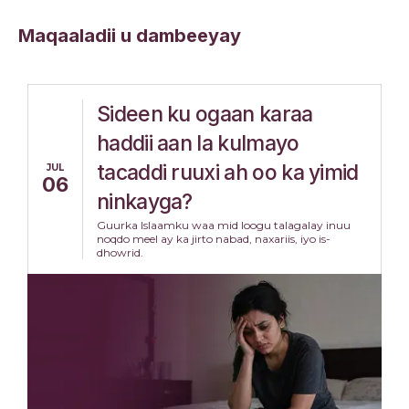
Maqaaladii u dambeeyay
Sideen ku ogaan karaa
haddii aan la kulmayo
tacaddi ruuxi ah oo ka yimid
JUL
06
ninkayga?
Guurka Islaamku waa mid loogu talagalay inuu
noqdo meel ay ka jirto nabad, naxariis, iyo is-
dhowrid.