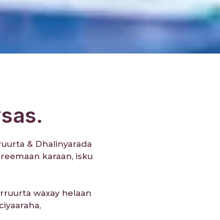
sas.
ruurta & Dhalinyarada
reemaan karaan, isku
arruurta waxay helaan
ciyaaraha,