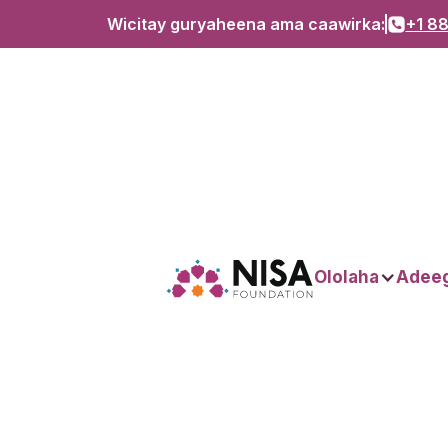
Wicitay guryaheena ama caawirka:
+1 88
Ololaha
Adee