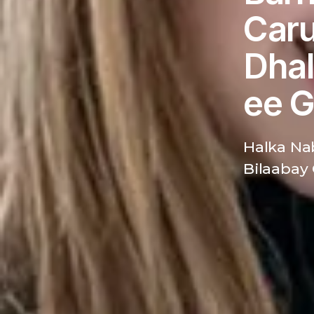
Caru
Dhal
ee G
Halka Na
Bilaabay 