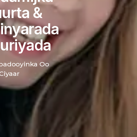
urta &
inyarada
uriyada
badooyinka Oo
Ciyaar