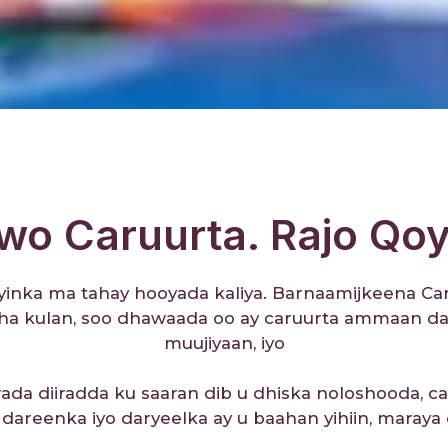
wo Caruurta. Rajo Qoy
yinka ma tahay hooyada kaliya. Barnaamijkeena Ca
ha kulan, soo dhawaada oo ay caruurta ammaan da
muujiyaan, iyo
rada diiradda ku saaran dib u dhiska noloshooda, c
dareenka iyo daryeelka ay u baahan yihiin, maraya 