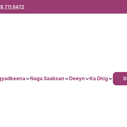
8 711 6472
D
gyadkeena
Naga Saabsan
Deeyn
Ka Dhig