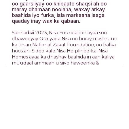
oo gaarsiiyay oo khibaato shaqsi ah oo
maray dhamaan noolaha, waxay arkay
baahida iyo furka, isla markaana isaga
qaaday inay wax ka qabaan.
Sannadkii 2023, Nisa Foundation ayaa soo
dhaweeyay Guriyada Nisa oo horay mashruuc
ka tirsan National Zakat Foundation, oo halka
hoos ah. Sidoo kale Nisa Helplinee-ka, Nisa
Homes ayaa ka dhashay baahida in aan kaliya
muuqaal ammaan u siiyo haweenka &
carruurta sababo dalbadda weyn, balse in
sidoo kale looga qabto baahida waaweyn ee
la bixiyo magaalada dhaqanka oo caawa
dhaqanka ee haweenka iyo carruurta. Tani
waxaa ka mid ah haweenka midabka,
haweenka muslimiin, muhaajiriinta, qaxootiga
iyo kuwa xaalka