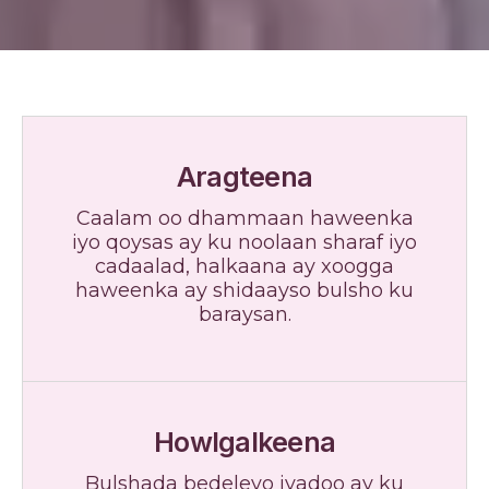
Aragteena
Caalam oo dhammaan haweenka
iyo qoysas ay ku noolaan sharaf iyo
cadaalad, halkaana ay xoogga
haweenka ay shidaayso bulsho ku
baraysan.
Howlgalkeena
Bulshada bedeleyo iyadoo ay ku