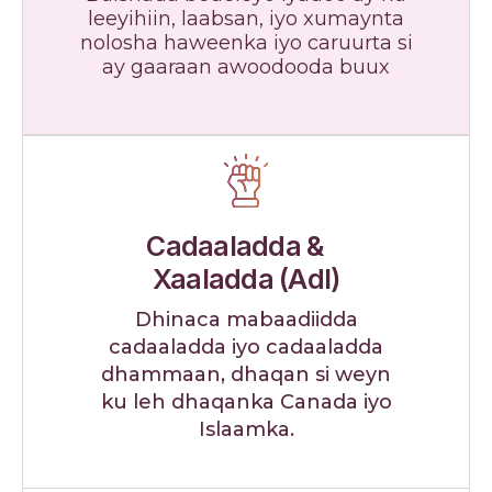
leeyihiin, laabsan, iyo xumaynta
nolosha haweenka iyo caruurta si
ay gaaraan awoodooda buux
Cadaaladda &
Xaaladda (Adl)
Dhinaca mabaadiidda
cadaaladda iyo cadaaladda
dhammaan, dhaqan si weyn
ku leh dhaqanka Canada iyo
Islaamka.