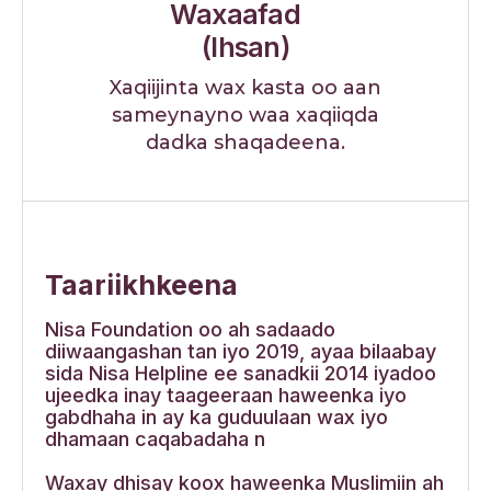
Waxaafad
(Ihsan)
Xaqiijinta wax kasta oo aan
sameynayno waa xaqiiqda
dadka shaqadeena.
Taariikhkeena
Nisa Foundation oo ah sadaado
diiwaangashan tan iyo 2019, ayaa bilaabay
sida Nisa Helpline ee sanadkii 2014 iyadoo
ujeedka inay taageeraan haweenka iyo
gabdhaha in ay ka guduulaan wax iyo
dhamaan caqabadaha n
Waxay dhisay koox haweenka Muslimiin ah