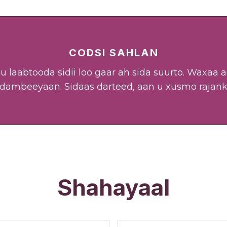
CODSI SAHLAN
u laabtooda sidii loo gaar ah sida suurto. Waxaa
 dambeeyaan. Sidaas darteed, aan u xusmo rajank
Shahayaal