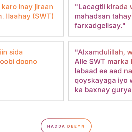
aro inay jiraan
"Lacagtii kirada 
n. Ilaahay (SWT)
mahadsan tahay
farxadgelisay."
in sida
"Alxamdulillah,
loobi doono
Alle SWT marka 
labaad ee aad na
qoyskayaga iyo w
ka baxnay gurya
HADDA DEEYN