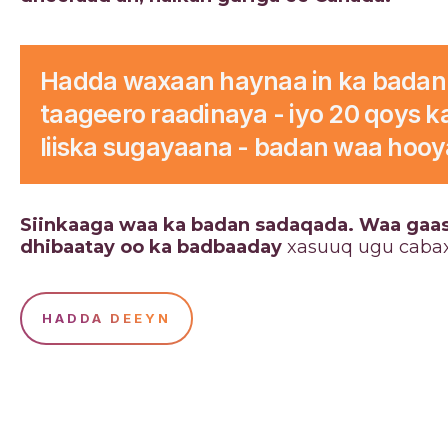
Hadda waxaan haynaa in ka badan
taageero raadinaya - iyo 20 qoys k
liiska sugayaana - badan waa hooy
Siinkaaga waa ka badan sadaqada. Waa gaas
dhibaatay oo ka badbaaday
xasuuq ugu cabax
HADDA DEEYN