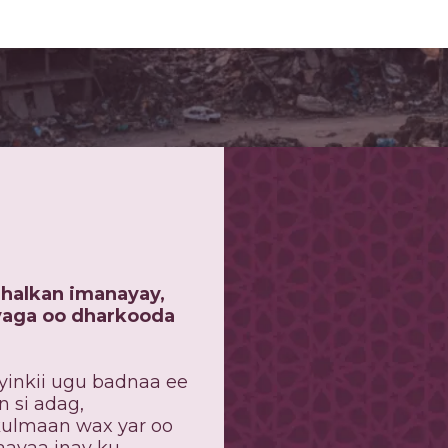
halkan imanayay,
iyaga oo dharkooda
oyinkii ugu badnaa ee
n si adag,
 kulmaan wax yar oo