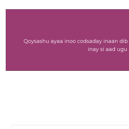
Qoysashu ayaa inoo codsaday inaan dib 
inay si aad ugu