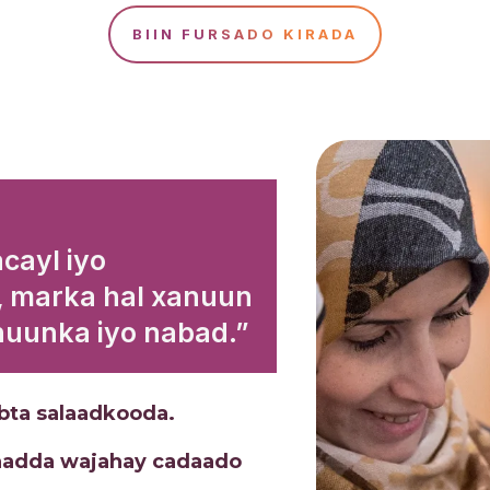
BIIN FURSADO KIRADA
cayl iyo
a, marka hal xanuun
anuunka iyo nabad.”
bta salaadkooda.
hadda wajahay cadaado