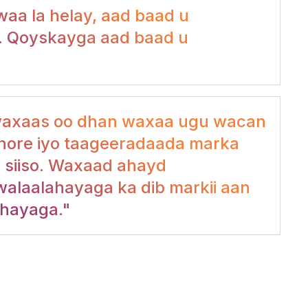
waa la helay, aad baad u
. Qoyskayga aad baad u
 waxaas oo dhan waxaa ugu wacan
hore iyo taageeradaada marka
 siiso. Waxaad ahayd
alaalahayaga ka dib markii aan
hayaga."