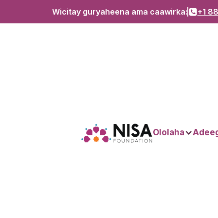
Wicitay guryaheena ama caawirka:
+1 88
Gargaar loogu
Ololaha
Adee
sameeyay
Falastiiniyiinta o
ka soo