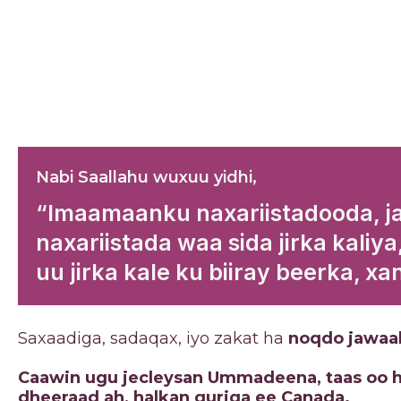
Nabi Saallahu wuxuu yidhi,
“Imaamaanku naxariistadooda, ja
naxariistada waa sida jirka kaliy
uu jirka kale ku biiray beerka, x
Saxaadiga, sadaqax, iyo zakat ha
noqdo jawaa
Caawin ugu jecleysan Ummadeena, taas oo 
dheeraad ah, halkan guriga ee Canada.