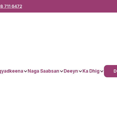
8 711 6472
D
gyadkeena
Naga Saabsan
Deeyn
Ka Dhig
o