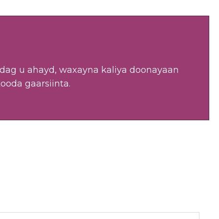
 adag u ahayd, waxayna kaliya doonayaan
ooda gaarsiinta.