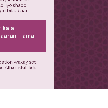
aayaa inay ku
o, iyo shaqo,
gu bilaabaan.
 kala
saaran - ama
ndation waxay soo
a, Alhamdulillah.