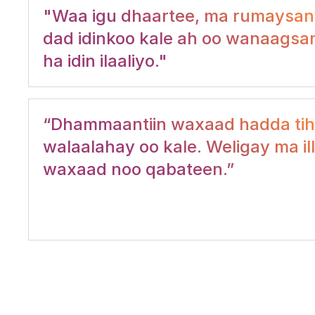
"Waa igu dhaartee, ma rumaysan k
dad idinkoo kale ah oo wanaagsa
ha idin ilaaliyo."
“Dhammaantiin waxaad hadda tihi
walaalahay oo kale. Weligay ma il
waxaad noo qabateen.”