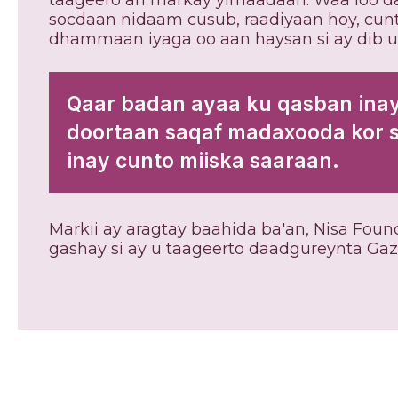
taageero ah markay yimaadaan. Waa loo d
socdaan nidaam cusub, raadiyaan hoy, cunt
dhammaan iyaga oo aan haysan si ay dib u
Qaar badan ayaa ku qasban inay
doortaan saqaf madaxooda kor 
inay cunto miiska saaraan.
Markii ay aragtay baahida ba'an, Nisa Fou
gashay si ay u taageerto daadgureynta Gaz