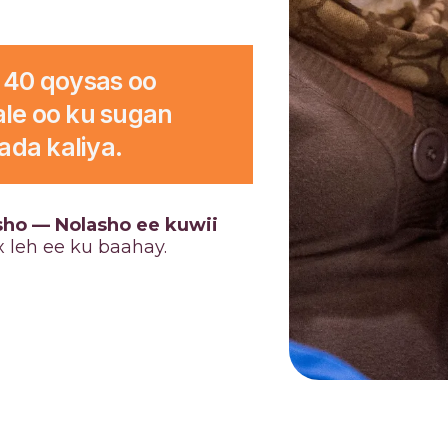
 40 qoysas oo
ale oo ku sugan
ada kaliya.
ho — Nolasho ee kuwii
 leh ee ku baahay.