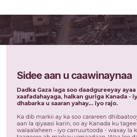
Caawin dib u dib u bilaabo nolosh
Sidee aan u caawinaynaa
Dadka Gaza laga soo daadgureeyay ayaa 
xaafadahayaga, halkan guriga Kanada - 
dhabarka u saaran yahay… iyo rajo.
Ka dib markii ay ka soo carareen dhibaato
aan la qiyaasi karin, oo ay Kanada ku tagee
walaalaheen - iyo carruurtooda - waxay la