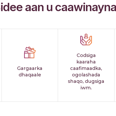
idee aan u caawinayn
Codsiga
kaaraha
Gargaarka
caafimaadka,
dhaqaale
ogolashada
shaqo, dugsiga
iwm.