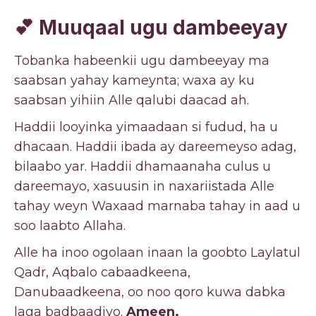
💕 Muuqaal ugu dambeeyay
Tobanka habeenkii ugu dambeeyay ma
saabsan yahay kameynta; waxa ay ku
saabsan yihiin Alle qalubi daacad ah.
Haddii looyinka yimaadaan si fudud, ha u
dhacaan. Haddii ibada ay dareemeyso adag,
bilaabo yar. Haddii dhamaanaha culus u
dareemayo, xasuusin in naxariistada Alle
tahay weyn Waxaad marnaba tahay in aad u
soo laabto Allaha.
Alle ha inoo ogolaan inaan la goobto Laylatul
Qadr, Aqbalo cabaadkeena,
Danubaadkeena, oo noo qoro kuwa dabka
laga badbaadiyo.
Ameen.