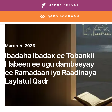
Wicitay guryaheena ama caawirka:
+1 888 711 6472
HADDA DEEYN!
QARO BOGKAAN
March 4, 2026
Ibadaha Ibadax ee Tobankii
Habeen ee ugu dambeeyay
ee Ramadaan iyo Raadinaya
Laylatul Qadr