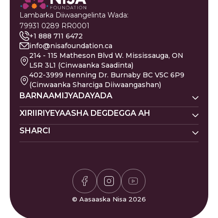
Lambarka Diiwaangelinta Wada:
79931 0289 RR0001
+1 888 711 6472
info@nisafoundation.ca
214 - 115 Matheson Blvd W. Mississauga, ON
L5R 3L1 (Cinwaanka Saadinta)
402-3999 Henning Dr. Burnaby BC V5C 6P9
(Cinwaanka Sharciga Diiwaangashan)
BARNAAMIJYADAYADA
Nisa Homes
XIRIIRIYEYAASHA DEGDEGGA AH
Nisa Khadka Caawinta
SHARCI
Ku Deeq
Magacyada Dhallaanka
Nisa Waxbarasho
Barakacayaasha
Jadwalka Islaamiga ah
Siyaasadda Sakada
Nisa Caafimaadka Maskaxda
Gaza
Shaqooyin
Siyaasadda Asturnaanta
Codsi ku Saabsan
Is-xilqaan
Siyaasadda Deeq-bixiyaha
Gaza
Bogaadin & Cabashooyin
Xisaabiyaha Sakada
Su'aalaha Badanaa La Is
© Aasaaska Nisa 2026
Waqtiyada Salaadda
Weydiiyo