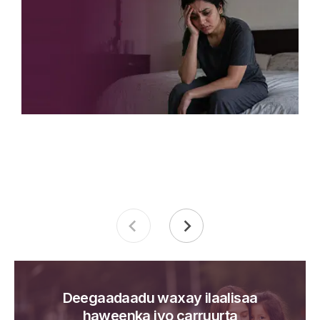
Deegaadaadu waxay ilaalisaa
haweenka iyo carruurta