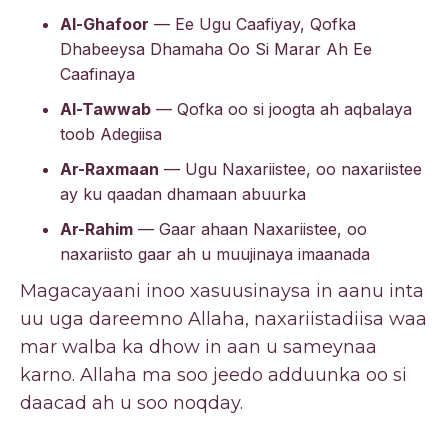
Al-Ghafoor
— Ee Ugu Caafiyay, Qofka
Dhabeeysa Dhamaha Oo Si Marar Ah Ee
Caafinaya
Al-Tawwab
— Qofka oo si joogta ah aqbalaya
toob Adegiisa
Ar-Raxmaan
— Ugu Naxariistee, oo naxariistee
ay ku qaadan dhamaan abuurka
Ar-Rahim
— Gaar ahaan Naxariistee, oo
naxariisto gaar ah u muujinaya imaanada
Magacayaani inoo xasuusinaysa in aanu inta
uu uga dareemno Allaha, naxariistadiisa waa
mar walba ka dhow in aan u sameynaa
karno. Allaha ma soo jeedo adduunka oo si
daacad ah u soo noqday.