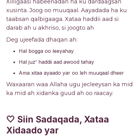
Xilligaasi habeenadan ha ku dardaagsan
xusinta. Joog oo muuqaal. Aayadada ha ku
taabsan qalbigaaga. Xataa haddii aad si
darab ah u akhriso, si joogto ah
Deg ujeefada dhaqan ah:
Hal bogga oo leeyahay
Hal juz' haddii aad awood tahay
Ama xitaa ayaado yar oo leh muuqaal dheer
Waxaaran waa Allaha ugu jecleeysan ka mid
ka mid ah xidanka guud ah oo raacay.
🤍 Siin Sadaqada, Xataa
Xidaado yar