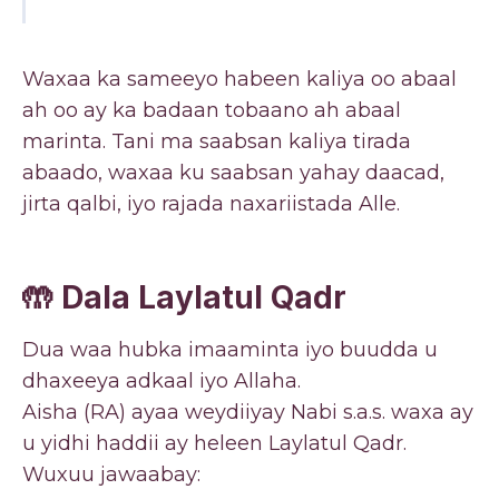
Waxaa ka sameeyo habeen kaliya oo abaal
ah oo ay ka badaan tobaano ah abaal
marinta. Tani ma saabsan kaliya tirada
abaado, waxaa ku saabsan yahay daacad,
jirta qalbi, iyo rajada naxariistada Alle.
🤲 Dala Laylatul Qadr
Dua waa hubka imaaminta iyo buudda u
dhaxeeya adkaal iyo Allaha.
Aisha (RA) ayaa weydiiyay Nabi s.a.s. waxa ay
u yidhi haddii ay heleen Laylatul Qadr.
Wuxuu jawaabay: