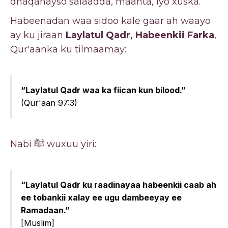
dhaqanayso salaadda, maanta, iyo xuska.
Habeenadan waa sidoo kale gaar ah waayo
ay ku jiraan
Laylatul Qadr, Habeenkii Farka
,
Qur'aanka ku tilmaamay:
“Laylatul Qadr waa ka fiican kun bilood.”
(Qur'aan 97:3)
Nabi ﷺ wuxuu yiri:
“Laylatul Qadr ku raadinayaa habeenkii caab ah
ee tobankii xalay ee ugu dambeeyay ee
Ramadaan.”
[Muslim]