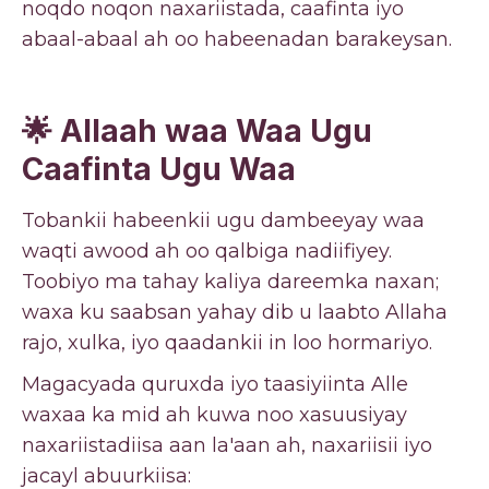
noqdo noqon naxariistada, caafinta iyo
abaal-abaal ah oo habeenadan barakeysan.
🌟 Allaah waa Waa Ugu
Caafinta Ugu Waa
Tobankii habeenkii ugu dambeeyay waa
waqti awood ah oo qalbiga nadiifiyey.
Toobiyo ma tahay kaliya dareemka naxan;
waxa ku saabsan yahay dib u laabto Allaha
rajo, xulka, iyo qaadankii in loo hormariyo.
Magacyada quruxda iyo taasiyiinta Alle
waxaa ka mid ah kuwa noo xasuusiyay
naxariistadiisa aan la'aan ah, naxariisii iyo
jacayl abuurkiisa: