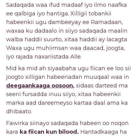
Sadaqada waa ifud madaaf iyo ilmo naafka
ee qalbiga iyo hantiga. Xilligii tobankii
habeenkii ugu dambeeyay ee Ramadaan,
waxaa ku dadaalo in siiyo sadaqada maalin
walba haddii suurto, xitaa haddii ay lacagta
Waxa ugu muhiimsan waa daacad, joogta,
iyo rajada naxariistada Alle.
Mid ka mid ah siyaabaha ugu fiican ee loo sii
joogto xilligan habeenadan muuqaal waa in
deegaankaaga oosoon
,
sidaas darteed ma
seeni fursadda inuu siiyo, xitaa habeenkii
marka aad dareemeyso kartaa daal ama ka
dhibaato.
Fawirka siinayo sadaqada habeen oo noqon
kara
ka fiican kun bilood.
Hantadkaaga ha