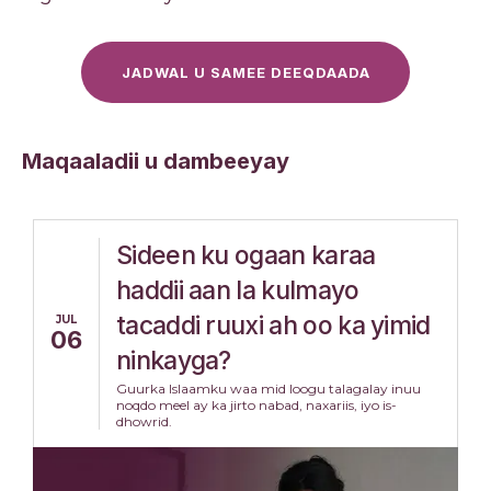
JADWAL U SAMEE DEEQDAADA
Maqaaladii u dambeeyay
Sideen ku ogaan karaa
haddii aan la kulmayo
tacaddi ruuxi ah oo ka yimid
JUL
06
ninkayga?
Guurka Islaamku waa mid loogu talagalay inuu
noqdo meel ay ka jirto nabad, naxariis, iyo is-
dhowrid.