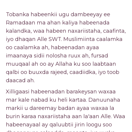
Tobanka habeenkii ugu dambeeyay ee
Ramadaan ma ahan kaliya habeenada
kalandka, waa habeen naxariistaha, caafinta,
iyo dhaqan Alle SWT. Muslimiinta caalamka
oo caalamka ah, habeenadan ayaa
imaanaya sidii nolosha ruux ah, fursad
muuqaal ah oo ay Allaha ku soo laabtaan
qalbi oo buuxda rajeed, caadiidka, iyo toob
daacad ah.
Xilligaasi habeenadan barakeysan waxaa
mar kale nabad ku heli kartaa. Danuunaha
markii u dareemay badan ayaa waxaa la
burin karaa naxariistaha aan la'aan Alle. Waa
habeenayaal ay qaluubtii jirin loogu soo