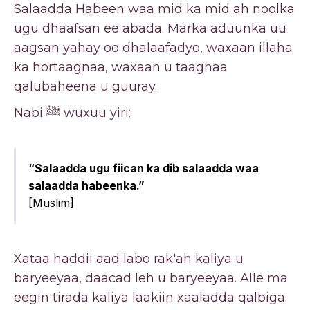
Salaadda Habeen waa mid ka mid ah noolka
ugu dhaafsan ee abada. Marka aduunka uu
aagsan yahay oo dhalaafadyo, waxaan illaha
ka hortaagnaa, waxaan u taagnaa
qalubaheena u guuray.
Nabi ﷺ wuxuu yiri:
“Salaadda ugu fiican ka dib salaadda waa
salaadda habeenka.”
[Muslim]
Xataa haddii aad labo rak'ah kaliya u
baryeeyaa, daacad leh u baryeeyaa. Alle ma
eegin tirada kaliya laakiin xaaladda qalbiga.