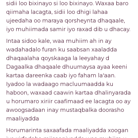
sidii loo bixinayo si loo bixinayo. Waxaa baro
qiimaha lacagta, sidii loo dhigi lahaa
ujeedaha oo maraya qorsheynta dhaqaale,
iyo muhiimada samir iyo raxad dib u dhacay.
Intaa sidoo kale, waa muhiim ah in ay
wadahadalo furan ku saabsan xaaladda
dhaqaalaha qoyskaaga la leeyahay d
Dagaalka dhaqaale dhuumaysa ayaa keeni
kartaa dareenka caab iyo faham la'aan.
Iyadoo la wadaago macluumaadda ku
haboon, waxaad caawin kartaa dhalinyarada
u horumaro xiriir caafimaad ee lacagta oo ay
awoogsadaan inay mustaqbalka doorasho
maaliyadda
Horumarinta saxaafada maaliyadda xoogan