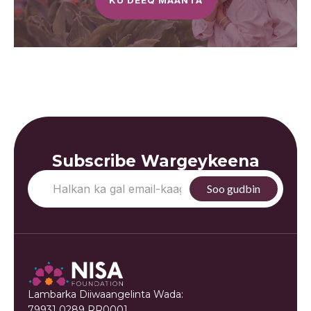
KU DEEQ MAANTA
Subscribe Wargeykeena
Lambarka Diiwaangelinta Wada:
79931 0289 RR0001