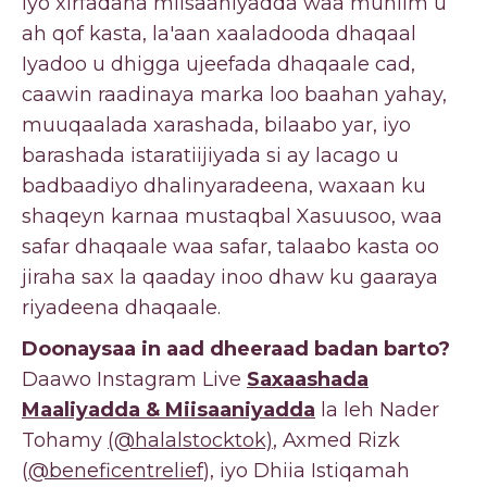
iyo xirfadaha miisaaniyadda waa muhiim u
ah qof kasta, la'aan xaaladooda dhaqaal
Iyadoo u dhigga ujeefada dhaqaale cad,
caawin raadinaya marka loo baahan yahay,
muuqaalada xarashada, bilaabo yar, iyo
barashada istaratiijiyada si ay lacago u
badbaadiyo dhalinyaradeena, waxaan ku
shaqeyn karnaa mustaqbal Xasuusoo, waa
safar dhaqaale waa safar, talaabo kasta oo
jiraha sax la qaaday inoo dhaw ku gaaraya
riyadeena dhaqaale.
Doonaysaa in aad dheeraad badan barto?
Daawo Instagram Live
Saxaashada
Maaliyadda & Miisaaniyadda
la leh Nader
Tohamy
(@halalstocktok)
, Axmed Rizk
(
@beneficentrelief
), iyo Dhiia Istiqamah