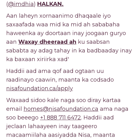
(
@imdhia
)
HALKAN.
Aan laheyn xornaanimo dhaqaale iyo
saxaafada waa mid ka mid ah sababaha
haweenka ay doortaan inay joogaan guryo
aan
Waxay dheeraad ah
ku saabsan
sababta ay adag tahay in ka badbaaday inay
ka baxaan xiriirka xad'
Haddii aad ama qof aad ogtaan uu
raadinayo caawin, maanta ka codsado
nisafoundation.ca/apply
Waxaad sidoo kale naga soo diray kartaa
email
homes@nisafoundation.ca
ama naga
soo beeego
+1 888 711 6472
. Haddii aad
jeclaan lahaayeen inay taageero
macaamiilaha aasiyadda Nisa, maanta