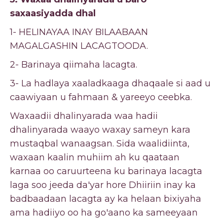
saxaasiyadda dhal
1- HELINAYAA INAY BILAABAAN
MAGALGASHIN LACAGTOODA.
2- Barinaya qiimaha lacagta.
3- La hadlaya xaaladkaaga dhaqaale si aad u
caawiyaan u fahmaan & yareeyo ceebka.
Waxaadii dhalinyarada waa hadii
dhalinyarada waayo waxay sameyn kara
mustaqbal wanaagsan. Sida waalidiinta,
waxaan kaalin muhiim ah ku qaataan
karnaa oo caruurteena ku barinaya lacagta
laga soo jeeda da'yar hore Dhiiriin inay ka
badbaadaan lacagta ay ka helaan bixiyaha
ama hadiiyo oo ha go'aano ka sameeyaan