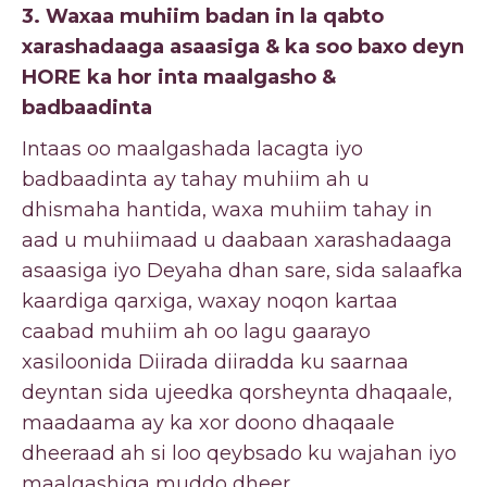
3. Waxaa muhiim badan in la qabto
xarashadaaga asaasiga & ka soo baxo deyn
HORE ka hor inta maalgasho &
badbaadinta
Intaas oo maalgashada lacagta iyo
badbaadinta ay tahay muhiim ah u
dhismaha hantida, waxa muhiim tahay in
aad u muhiimaad u daabaan xarashadaaga
asaasiga iyo Deyaha dhan sare, sida salaafka
kaardiga qarxiga, waxay noqon kartaa
caabad muhiim ah oo lagu gaarayo
xasiloonida Diirada diiradda ku saarnaa
deyntan sida ujeedka qorsheynta dhaqaale,
maadaama ay ka xor doono dhaqaale
dheeraad ah si loo qeybsado ku wajahan iyo
maalgashiga muddo dheer