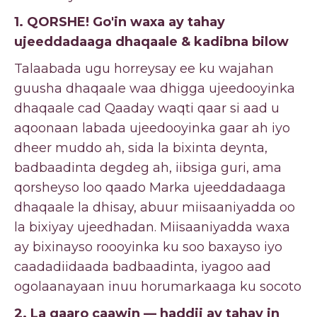
1. QORSHE! Go'in waxa ay tahay
ujeeddadaaga dhaqaale & kadibna bilow
Talaabada ugu horreysay ee ku wajahan
guusha dhaqaale waa dhigga ujeedooyinka
dhaqaale cad Qaaday waqti qaar si aad u
aqoonaan labada ujeedooyinka gaar ah iyo
dheer muddo ah, sida la bixinta deynta,
badbaadinta degdeg ah, iibsiga guri, ama
qorsheyso loo qaado Marka ujeeddadaaga
dhaqaale la dhisay, abuur miisaaniyadda oo
la bixiyay ujeedhadan. Miisaaniyadda waxa
ay bixinayso roooyinka ku soo baxayso iyo
caadadiidaada badbaadinta, iyagoo aad
ogolaanayaan inuu horumarkaaga ku socoto
2. La gaaro caawin — haddii ay tahay in