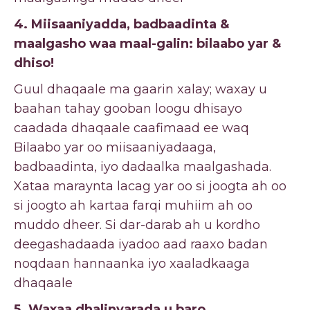
4. Miisaaniyadda, badbaadinta &
maalgasho waa maal-galin: bilaabo yar &
dhiso!
Guul dhaqaale ma gaarin xalay; waxay u
baahan tahay gooban loogu dhisayo
caadada dhaqaale caafimaad ee waq
Bilaabo yar oo miisaaniyadaaga,
badbaadinta, iyo dadaalka maalgashada.
Xataa maraynta lacag yar oo si joogta ah oo
si joogto ah kartaa farqi muhiim ah oo
muddo dheer. Si dar-darab ah u kordho
deegashadaada iyadoo aad raaxo badan
noqdaan hannaanka iyo xaaladkaaga
dhaqaale
5. Waxaa dhalinyarada u baro