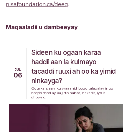
nisafoundation.ca/deeq
.
Maqaaladii u dambeeyay
Sideen ku ogaan karaa
haddii aan la kulmayo
tacaddi ruuxi ah oo ka yimid
JUL
06
ninkayga?
Guurka Islaamku waa mid loogu talagalay inuu
noqdo meel ay ka jirto nabad, naxariis, iyo is-
dhowrid.