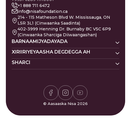
+1 888 711 6472
info@nisafoundation.ca
214 - 115 Matheson Blvd W. Mississauga, ON
L5R 3L1 (Cinwaanka Saadinta)
402-3999 Henning Dr. Burnaby BC V5C 6P9
(Cinwaanka Sharciga Diiwaangashan)
BARNAAMIJYADAYADA
Nisa Homes
XIRIIRIYEYAASHA DEGDEGGA AH
Nisa Khadka Caawinta
SHARCI
Ku Deeq
Magacyada Dhallaanka
Nisa Waxbarasho
Barakacayaasha
Jadwalka Islaamiga ah
Siyaasadda Sakada
Nisa Caafimaadka Maskaxda
Gaza
Shaqooyin
Siyaasadda Asturnaanta
Codsi ku Saabsan
Is-xilqaan
Siyaasadda Deeq-bixiyaha
Gaza
Bogaadin & Cabashooyin
Xisaabiyaha Sakada
Su'aalaha Badanaa La Is
© Aasaaska Nisa 2026
Waqtiyada Salaadda
Weydiiyo
Ciyaarta Sudoku
Nala Soo Xiriir
Ciyaarta Waffle