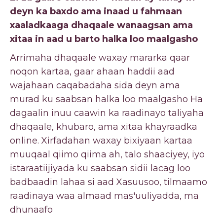
deyn ka baxdo ama inaad u fahmaan
xaaladkaaga dhaqaale wanaagsan ama
xitaa in aad u barto halka loo maalgasho
Arrimaha dhaqaale waxay mararka qaar
noqon kartaa, gaar ahaan haddii aad
wajahaan caqabadaha sida deyn ama
murad ku saabsan halka loo maalgasho Ha
dagaalin inuu caawin ka raadinayo taliyaha
dhaqaale, khubaro, ama xitaa khayraadka
online. Xirfadahan waxay bixiyaan kartaa
muuqaal qiimo qiima ah, talo shaaciyey, iyo
istaraatiijiyada ku saabsan sidii lacag loo
badbaadin lahaa si aad Xasuusoo, tilmaamo
raadinaya waa almaad mas'uuliyadda, ma
dhunaafo