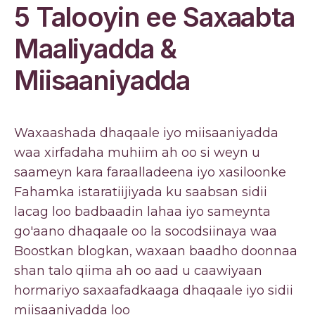
5 Talooyin ee Saxaabta
Maaliyadda &
Miisaaniyadda
Waxaashada dhaqaale iyo miisaaniyadda
waa xirfadaha muhiim ah oo si weyn u
saameyn kara faraalladeena iyo xasiloonke
Fahamka istaratiijiyada ku saabsan sidii
lacag loo badbaadin lahaa iyo sameynta
go'aano dhaqaale oo la socodsiinaya waa
Boostkan blogkan, waxaan baadho doonnaa
shan talo qiima ah oo aad u caawiyaan
hormariyo saxaafadkaaga dhaqaale iyo sidii
miisaaniyadda loo