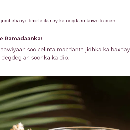
 qumbaha iyo timirta ilaa ay ka noqdaan kuwo liximan.
 ee Ramadaanka:
wiyaan soo celinta macdanta jidhka ka baxday, 
o degdeg ah soonka ka dib.