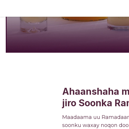
Ahaanshaha mid
jiro Soonka R
Maadaama uu Ramadaanku
soonku waxay noqon doo