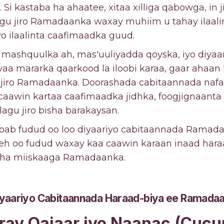
i kastaba ha ahaatee, xitaa xilliga qabowga, in ji
 lagu jiro Ramadaanka waxay muhiim u tahay ilaali
o ilaalinta caafimaadka guud.
 mashquulka ah, mas'uuliyadda qoyska, iyo diyaar
ayaa mararka qaarkood la iloobi karaa, gaar ahaa
 jiro Ramadaanka. Doorashada cabitaannada nafa
caawin kartaa caafimaadka jidhka, foogjignaanta
lagu jiro bisha barakaysan.
abab fudud oo loo diyaariyo cabitaannada Ramad
leh oo fudud waxay kaa caawin karaan inaad har
daha miiskaaga Ramadaanka.
diyaariyo Cabitaannada Haraad-biya ee Ramada
aray Qajaar iyo Naanac (Cuc