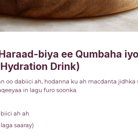
Haraad-biya ee Qumbaha iyo
Hydration Drink)
n oo dabiici ah, hodanna ku ah macdanta jidhka 
qeeyaa in lagu furo soonka.
biici ah ah
a laga saaray)