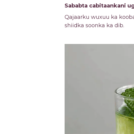
Sababta cabitaankani u
Qajaarku wuxuu ka kooba
shiidka soonka ka dib.