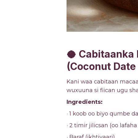
🥥
Cabitaanka 
(Coconut Date 
Kani waa cabitaan macaa
wuxuuna si fiican ugu sha
Ingredients:
· 1 koob oo biyo qumbe da
· 2 timir jilicsan (oo lafah
· Baraf (ikhtiyaari)