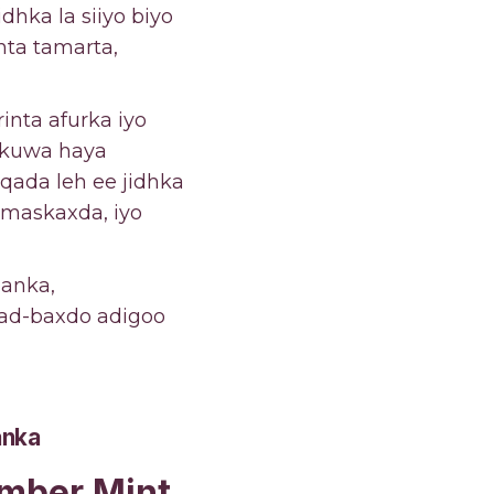
dhka la siiyo biyo
nta tamarta,
inta afurka iyo
n kuwa haya
qada leh ee jidhka
 maskaxda, iyo
aanka,
aad-baxdo adigoo
anka
umber Mint