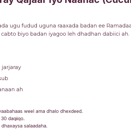
)
ada ugu fudud uguna raaxada badan ee Ramadaa
 cabto biyo badan iyagoo leh dhadhan dabiici ah.
 jarjaray
sub
dhanaan ah
aabahaas weel ama dhalo dhexdeed.
 30 daqiiqo.
u dhaxaysa salaadaha.