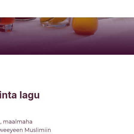
nta lagu
n, maalmaha
weeyeen Muslimiin