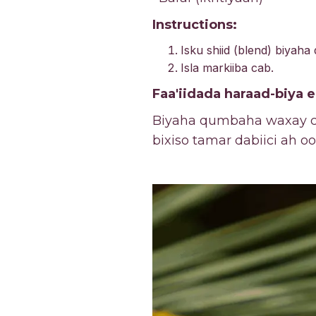
Instructions:
Isku shiid (blend) biyaha
Isla markiiba cab.
Faa'iidada haraad-biya
Biyaha qumbaha waxay caa
bixiso tamar dabiici ah o