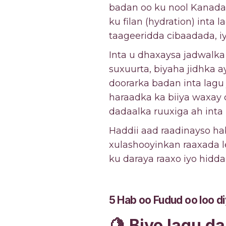
badan oo ku nool Kanada. S
ku filan (hydration) inta
taageeridda cibaadada, iy
Inta u dhaxaysa jadwalka
suxuurta, biyaha jidhka 
doorarka badan inta lagu
haraadka ka biiya waxay 
dadaalka ruuxiga ah inta 
Haddii aad raadinayso h
xulashooyinkan raaxada 
ku daraya raaxo iyo hid
5 Hab oo Fudud oo loo 
🍋
Biyo lagu d