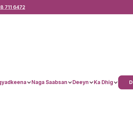
8 711 6472
D
gyadkeena
Naga Saabsan
Deeyn
Ka Dhig