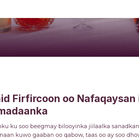
 Firfircoon oo Nafaqaysan i
amadaanka
 ku soo beegmay bilooyinka jiilaalka sanadka
naan kuwo gaaban oo qabow, taas oo ay soo dho