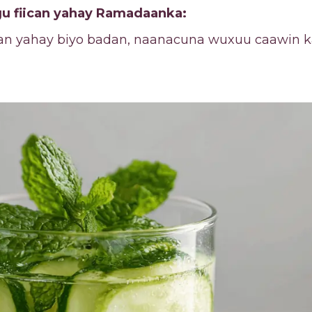
gu fiican yahay Ramadaanka:
n yahay biyo badan, naanacuna wuxuu caawin ka