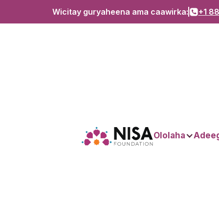
Wicitay guryaheena ama caawirka:
+1 88
Ololaha
Adee