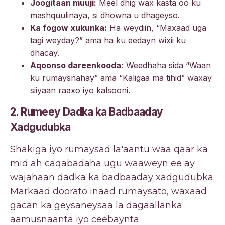
Joogitaan muuji:
Meel dhig wax kasta oo ku
mashquulinaya, si dhowna u dhageyso.
Ka fogow xukunka:
Ha weydiin, “Maxaad uga
tagi weyday?” ama ha ku eedayn wixii ku
dhacay.
Aqoonso dareenkooda:
Weedhaha sida “Waan
ku rumaysnahay” ama “Kaligaa ma tihid” waxay
siiyaan raaxo iyo kalsooni.
2. Rumeey Dadka ka Badbaaday
Xadgudubka
Shakiga iyo rumaysad la'aantu waa qaar ka
mid ah caqabadaha ugu waaweyn ee ay
wajahaan dadka ka badbaaday xadgudubka.
Markaad doorato inaad rumaysato, waxaad
gacan ka geysaneysaa la dagaallanka
aamusnaanta iyo ceebaynta.