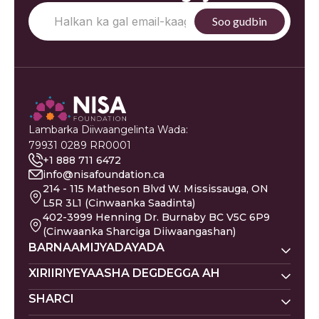
Lambarka Diiwaangelinta Wada:
79931 0289 RR0001
+1 888 711 6472
info@nisafoundation.ca
214 - 115 Matheson Blvd W. Mississauga, ON
L5R 3L1 (Cinwaanka Saadinta)
402-3999 Henning Dr. Burnaby BC V5C 6P9
(Cinwaanka Sharciga Diiwaangashan)
BARNAAMIJYADAYADA
Nisa Homes
XIRIIRIYEYAASHA DEGDEGGA AH
Nisa Khadka Caawinta
SHARCI
Ku Deeq
Magacyada Dhallaanka
Nisa Waxbarasho