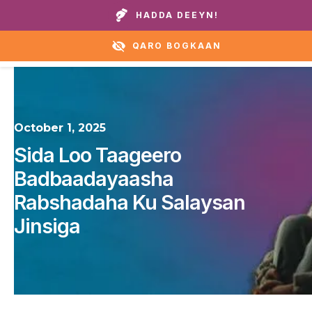
Wicitay guryaheena ama caawirka:
+1 888 711 6472
HADDA DEEYN!
QARO BOGKAAN
October 1, 2025
Sida Loo Taageero
Badbaadayaasha
Rabshadaha Ku Salaysan
Jinsiga