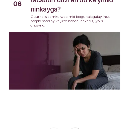
tacaddi ruuxi ah oo ka yimid
06
ninkayga?
Guurka Islaamku waa mid loogu talagalay inuu
noqdo meel ay ka jirto nabad, naxariis, iyo is-
dhowrid.