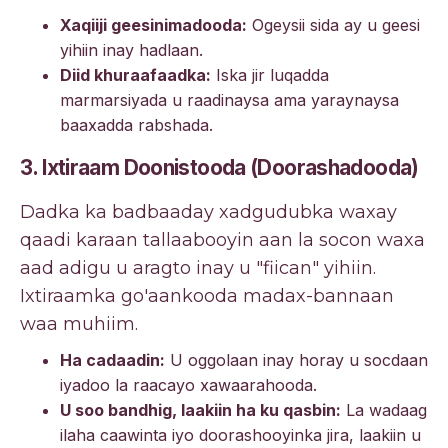
Xaqiiji geesinimadooda:
Ogeysii sida ay u geesi
yihiin inay hadlaan.
Diid khuraafaadka:
Iska jir luqadda
marmarsiyada u raadinaysa ama yaraynaysa
baaxadda rabshada.
3. Ixtiraam Doonistooda (Doorashadooda)
Dadka ka badbaaday xadgudubka waxay
qaadi karaan tallaabooyin aan la socon waxa
aad adigu u aragto inay u "fiican" yihiin.
Ixtiraamka go'aankooda madax-bannaan
waa muhiim.
Ha cadaadin:
U oggolaan inay horay u socdaan
iyadoo la raacayo xawaarahooda.
U soo bandhig, laakiin ha ku qasbin:
La wadaag
ilaha caawinta iyo doorashooyinka jira, laakiin u