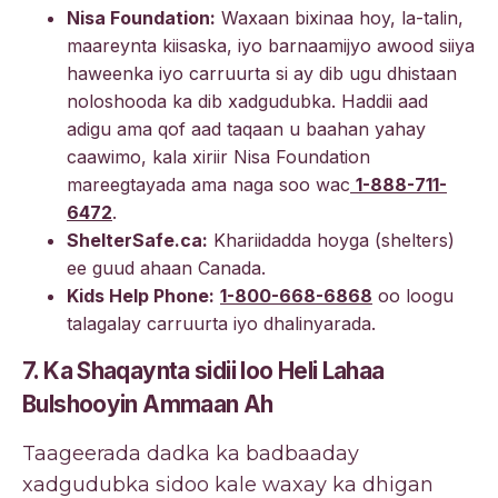
Nisa Foundation:
Waxaan bixinaa hoy, la-talin,
maareynta kiisaska, iyo barnaamijyo awood siiya
haweenka iyo carruurta si ay dib ugu dhistaan
noloshooda ka dib xadgudubka. Haddii aad
adigu ama qof aad taqaan u baahan yahay
caawimo, kala xiriir Nisa Foundation
mareegtayada ama naga soo wac
1-888-711-
6472
.
ShelterSafe.ca:
Khariidadda hoyga (shelters)
ee guud ahaan Canada.
Kids Help Phone:
1-800-668-6868
oo loogu
talagalay carruurta iyo dhalinyarada.
7. Ka Shaqaynta sidii loo Heli Lahaa
Bulshooyin Ammaan Ah
Taageerada dadka ka badbaaday
xadgudubka sidoo kale waxay ka dhigan