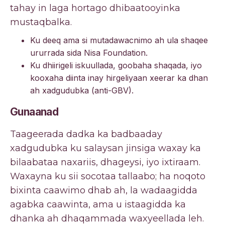
tahay in laga hortago dhibaatooyinka
mustaqbalka.
Ku deeq ama si mutadawacnimo ah ula shaqee
ururrada sida Nisa Foundation.
Ku dhiirigeli iskuullada, goobaha shaqada, iyo
kooxaha diinta inay hirgeliyaan xeerar ka dhan
ah xadgudubka (anti-GBV).
Gunaanad
Taageerada dadka ka badbaaday
xadgudubka ku salaysan jinsiga waxay ka
bilaabataa naxariis, dhageysi, iyo ixtiraam.
Waxayna ku sii socotaa tallaabo; ha noqoto
bixinta caawimo dhab ah, la wadaagidda
agabka caawinta, ama u istaagidda ka
dhanka ah dhaqammada waxyeellada leh.