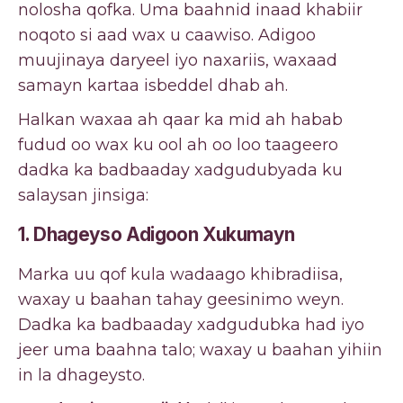
nolosha qofka. Uma baahnid inaad khabiir
noqoto si aad wax u caawiso. Adigoo
muujinaya daryeel iyo naxariis, waxaad
samayn kartaa isbeddel dhab ah.
Halkan waxaa ah qaar ka mid ah habab
fudud oo wax ku ool ah oo loo taageero
dadka ka badbaaday xadgudubyada ku
salaysan jinsiga:
1. Dhageyso Adigoon Xukumayn
Marka uu qof kula wadaago khibradiisa,
waxay u baahan tahay geesinimo weyn.
Dadka ka badbaaday xadgudubka had iyo
jeer uma baahna talo; waxay u baahan yihiin
in la dhageysto.