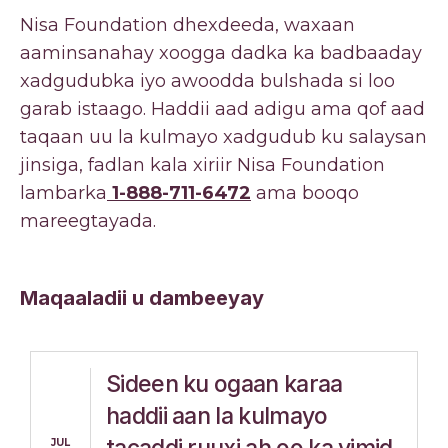
Nisa Foundation dhexdeeda, waxaan
aaminsanahay xoogga dadka ka badbaaday
xadgudubka iyo awoodda bulshada si loo
garab istaago. Haddii aad adigu ama qof aad
taqaan uu la kulmayo xadgudub ku salaysan
jinsiga, fadlan kala xiriir Nisa Foundation
lambarka
1-888-711-6472
ama booqo
mareegtayada.
Maqaaladii u dambeeyay
Sideen ku ogaan karaa
haddii aan la kulmayo
JUL