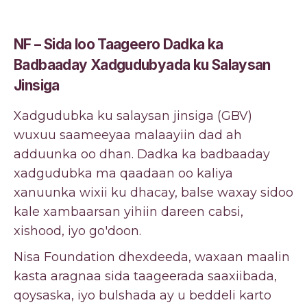
NF – Sida loo Taageero Dadka ka
Badbaaday Xadgudubyada ku Salaysan
Jinsiga
Xadgudubka ku salaysan jinsiga (GBV)
wuxuu saameeyaa malaayiin dad ah
adduunka oo dhan. Dadka ka badbaaday
xadgudubka ma qaadaan oo kaliya
xanuunka wixii ku dhacay, balse waxay sidoo
kale xambaarsan yihiin dareen cabsi,
xishood, iyo go'doon.
Nisa Foundation dhexdeeda, waxaan maalin
kasta aragnaa sida taageerada saaxiibada,
qoysaska, iyo bulshada ay u beddeli karto