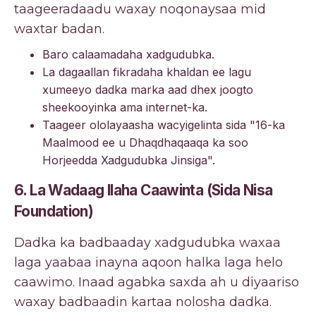
taageeradaadu waxay noqonaysaa mid
waxtar badan.
Baro calaamadaha xadgudubka.
La dagaallan fikradaha khaldan ee lagu
xumeeyo dadka marka aad dhex joogto
sheekooyinka ama internet-ka.
Taageer ololayaasha wacyigelinta sida "16-ka
Maalmood ee u Dhaqdhaqaaqa ka soo
Horjeedda Xadgudubka Jinsiga".
6. La Wadaag Ilaha Caawinta (Sida Nisa
Foundation)
Dadka ka badbaaday xadgudubka waxaa
laga yaabaa inayna aqoon halka laga helo
caawimo. Inaad agabka saxda ah u diyaariso
waxay badbaadin kartaa nolosha dadka.