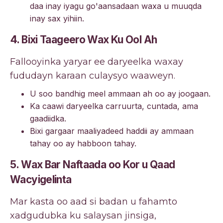
daa inay iyagu go'aansadaan waxa u muuqda
inay sax yihiin.
4. Bixi Taageero Wax Ku Ool Ah
Fallooyinka yaryar ee daryeelka waxay
fududayn karaan culaysyo waaweyn.
U soo bandhig meel ammaan ah oo ay joogaan.
Ka caawi daryeelka carruurta, cuntada, ama
gaadiidka.
Bixi gargaar maaliyadeed haddii ay ammaan
tahay oo ay habboon tahay.
5. Wax Bar Naftaada oo Kor u Qaad
Wacyigelinta
Mar kasta oo aad si badan u fahamto
xadgudubka ku salaysan jinsiga,