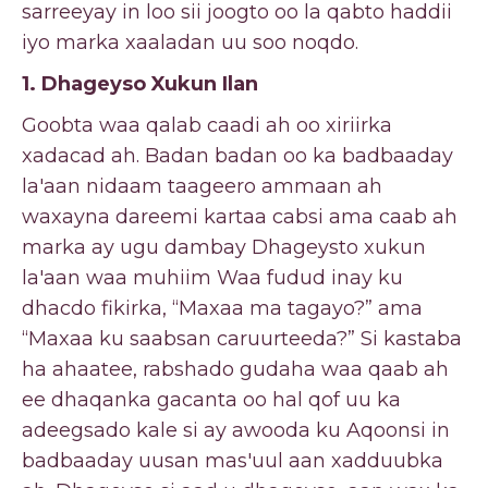
sarreeyay in loo sii joogto oo la qabto haddii
iyo marka xaaladan uu soo noqdo.
1. Dhageyso Xukun Ilan
Goobta waa qalab caadi ah oo xiriirka
xadacad ah. Badan badan oo ka badbaaday
la'aan nidaam taageero ammaan ah
waxayna dareemi kartaa cabsi ama caab ah
marka ay ugu dambay Dhageysto xukun
la'aan waa muhiim Waa fudud inay ku
dhacdo fikirka, “Maxaa ma tagayo?” ama
“Maxaa ku saabsan caruurteeda?” Si kastaba
ha ahaatee, rabshado gudaha waa qaab ah
ee dhaqanka gacanta oo hal qof uu ka
adeegsado kale si ay awooda ku Aqoonsi in
badbaaday uusan mas'uul aan xadduubka