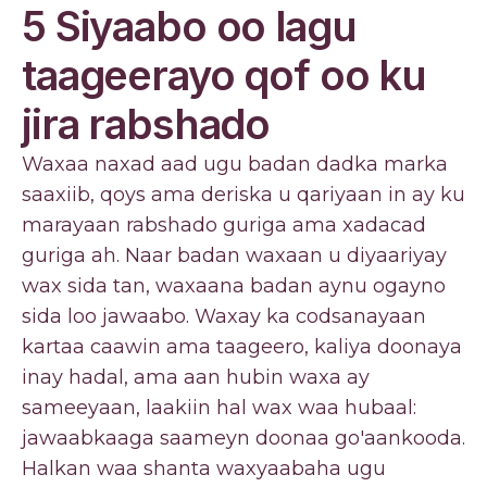
5 Siyaabo oo lagu
taageerayo qof oo ku
jira rabshado
Waxaa naxad aad ugu badan dadka marka
saaxiib, qoys ama deriska u qariyaan in ay ku
marayaan rabshado guriga ama xadacad
guriga ah. Naar badan waxaan u diyaariyay
wax sida tan, waxaana badan aynu ogayno
sida loo jawaabo. Waxay ka codsanayaan
kartaa caawin ama taageero, kaliya doonaya
inay hadal, ama aan hubin waxa ay
sameeyaan, laakiin hal wax waa hubaal:
jawaabkaaga saameyn doonaa go'aankooda.
Halkan waa shanta waxyaabaha ugu