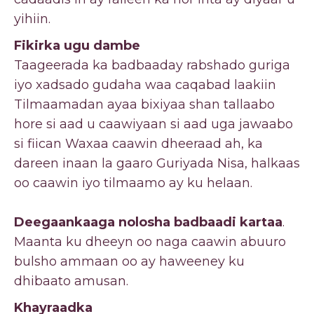
yihiin.
Fikirka ugu dambe
Taageerada ka badbaaday rabshado guriga
iyo xadsado gudaha waa caqabad laakiin
Tilmaamadan ayaa bixiyaa shan tallaabo
hore si aad u caawiyaan si aad uga jawaabo
si fiican Waxaa caawin dheeraad ah, ka
dareen inaan la gaaro Guriyada Nisa, halkaas
oo caawin iyo tilmaamo ay ku helaan.
Deegaankaaga nolosha badbaadi kartaa
.
Maanta ku dheeyn oo naga caawin abuuro
bulsho ammaan oo ay haweeney ku
dhibaato amusan.
Khayraadka