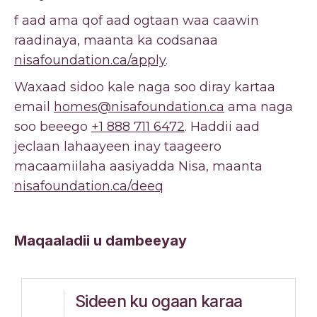
f aad ama qof aad ogtaan waa caawin
raadinaya, maanta ka codsanaa
nisafoundation.ca/apply
.
Waxaad sidoo kale naga soo diray kartaa
email
homes@nisafoundation.ca
ama naga
soo beeego
+1 888 711 6472
. Haddii aad
jeclaan lahaayeen inay taageero
macaamiilaha aasiyadda Nisa, maanta
nisafoundation.ca/deeq
Maqaaladii u dambeeyay
Sideen ku ogaan karaa