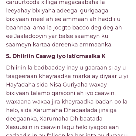
caruurtooda xilliga magacaabaha la
leeyahay bixiyaha adeega, gurigaaga
bixiyaan meel ah ee ammaan ah haddii u
baahnaa, ama la joogto bacdo deg deg ah
ee Jaaladooyin yar balse saameyn ku
saameyn kartaa dareenka ammaanka.
5. Dhiiriin Caawg iyo Isticmaalka K
Dhiiriin la badbaaday inay u gaaraan si ay u
taageeraan khayraadka marka ay diyaar u yi
Hay'adaha sida Nisa Guriyaha waxay
bixiyaan talamo qarsooni ah iyo caawin,
waxaana waxaa jira khayraadka badan oo la
helo, sida Xarumaha Dhaqaalada jinsiga
deegaanka, Xarumaha Dhibaatada
Xasuusiin in caawin lagu helo iyagoo aan
cadaadis in ay falleen ka hor inta ay diyaar u