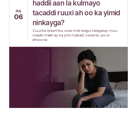
haddii aan la kulmayo
tacaddi ruuxi ah oo ka yimid
JUL
06
ninkayga?
Guurka Islaamku waa mid loogu talagalay inuu
noqdo meel ay ka jirto nabad, naxariis, iyo is-
dhowrid.