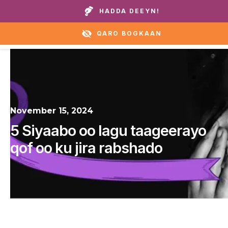
Wicitay guryaheena ama caawirka:
+1 888 711 6472
HADDA DEEYN!
QARO BOGKAAN
November 15, 2024
5 Siyaabo oo lagu taageerayo
qof oo ku jira rabshado