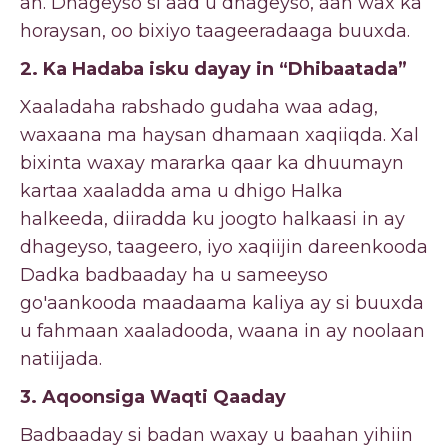
ah. Dhageyso si aad u dhageyso, aan wax ka
horaysan, oo bixiyo taageeradaaga buuxda.
2. Ka Hadaba isku dayay in “Dhibaatada”
Xaaladaha rabshado gudaha waa adag,
waxaana ma haysan dhamaan xaqiiqda. Xal
bixinta waxay mararka qaar ka dhuumayn
kartaa xaaladda ama u dhigo Halka
halkeeda, diiradda ku joogto halkaasi in ay
dhageyso, taageero, iyo xaqiijin dareenkooda
Dadka badbaaday ha u sameeyso
go'aankooda maadaama kaliya ay si buuxda
u fahmaan xaaladooda, waana in ay noolaan
natiijada.
3. Aqoonsiga Waqti Qaaday
Badbaaday si badan waxay u baahan yihiin