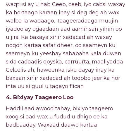
waqti si ay u hab Ceeb, ceeb, iyo cabsi waxay
ka hortaago karaan inay si deg deg ah wax
walba la wadaago. Taageeradaaga muujin
iyadoo ay ogaadaan aad aaminsan yihiin oo
u jira. Ka baxaya xiriir xadacad ah waxay
noqon kartaa safar dheer, oo saameyn ku
saameyn ku yeeshay sababaha kala duwan
sida cadaadis qoyska, carruurta, maaliyadda
Celcelis ah, haweenka isku dayay inay ka
baxaan xiriir xadacad ah todobo jeer ka hor
inta uu si guul u tagayo fiican
4. Bixiyay Taageero Loo
Haddii aad awood tahay, bixiyo taageero
xoog si aad wax u fudud u dhigo ee ka
badbaaday. Waxaad daawo kartaa