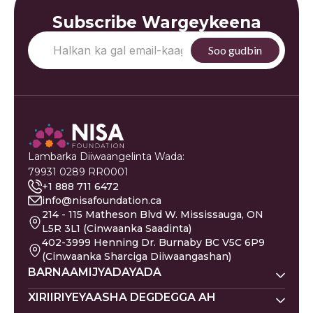
Subscribe Wargeykeena
Lambarka Diiwaangelinta Wada:
79931 0289 RR0001
+1 888 711 6472
info@nisafoundation.ca
214 - 115 Matheson Blvd W. Mississauga, ON
L5R 3L1 (Cinwaanka Saadinta)
402-3999 Henning Dr. Burnaby BC V5C 6P9
(Cinwaanka Sharciga Diiwaangashan)
BARNAAMIJYADAYADA
Nisa Homes
XIRIIRIYEYAASHA DEGDEGGA AH