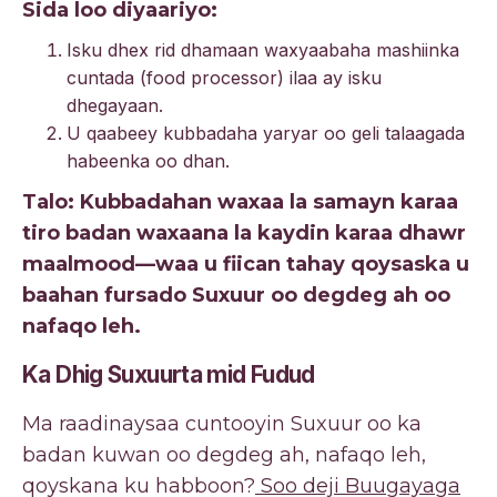
Sida loo diyaariyo:
Isku dhex rid dhamaan waxyaabaha mashiinka
cuntada (food processor) ilaa ay isku
dhegayaan.
U qaabeey kubbadaha yaryar oo geli talaagada
habeenka oo dhan.
Talo: Kubbadahan waxaa la samayn karaa
tiro badan waxaana la kaydin karaa dhawr
maalmood—waa u fiican tahay qoysaska u
baahan fursado Suxuur oo degdeg ah oo
nafaqo leh.
Ka Dhig Suxuurta mid Fudud
Ma raadinaysaa cuntooyin Suxuur oo ka
badan kuwan oo degdeg ah, nafaqo leh,
qoyskana ku habboon?
Soo deji Buugayaga