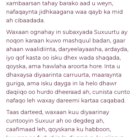
xambaarsan tahay barako aad u weyn,
nafaqaynta jidhkaagana waa qayb ka mid
ah cibaadada.
Waxaan ognahay in subaxyada Suxuurtu ay
noqon karaan kuwo mashquul badan, gaar
ahaan waalidiinta, daryeelayaasha, ardayda,
iyo qof kasta oo isku dhex wada shaqada,
qoyska, ama hawlaha aroorta hore. Inta u
dhaxaysa diyaarinta carruurta, maaraynta
guriga, ama isku dayga in la helo dhawr
daqiiqo oo hurdo dheeraad ah, cunista cunto
nafaqo leh waxay dareemi kartaa caqabad.
Taas darteed, waxaan kuu diyaarinay
cuntooyin Suxuur ah oo degdeg ah,
caafimaad leh, qoyskana ku habboon,