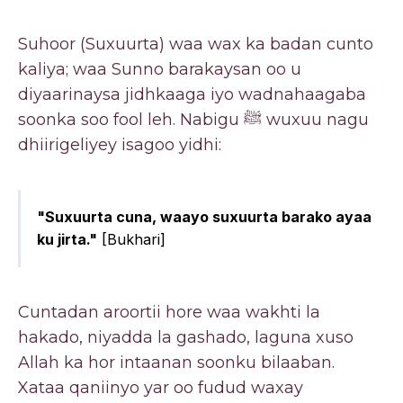
Suhoor (Suxuurta) waa wax ka badan cunto
kaliya; waa Sunno barakaysan oo u
diyaarinaysa jidhkaaga iyo wadnahaagaba
soonka soo fool leh. Nabigu ﷺ wuxuu nagu
dhiirigeliyey isagoo yidhi:
"Suxuurta cuna, waayo suxuurta barako ayaa
ku jirta."
[Bukhari]
Cuntadan aroortii hore waa wakhti la
hakado, niyadda la gashado, laguna xuso
Allah ka hor intaanan soonku bilaaban.
Xataa qaniinyo yar oo fudud waxay