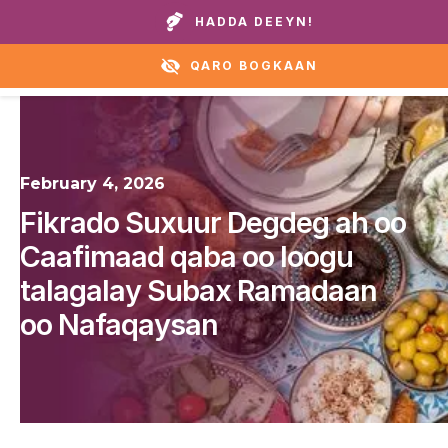
Wicitay guryaheena ama caawirka:
+1 888 711 6472
HADDA DEEYN!
QARO BOGKAAN
February 4, 2026
Fikrado Suxuur Degdeg ah oo
Caafimaad qaba oo loogu
talagalay Subax Ramadaan
oo Nafaqaysan