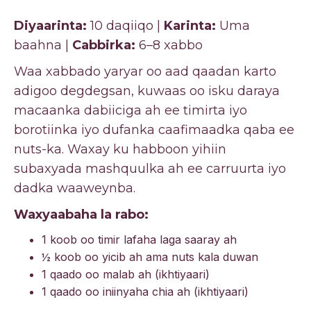
Diyaarinta:
10 daqiiqo |
Karinta:
Uma
baahna |
Cabbirka:
6–8 xabbo
Waa xabbado yaryar oo aad qaadan karto
adigoo degdegsan, kuwaas oo isku daraya
macaanka dabiiciga ah ee timirta iyo
borotiinka iyo dufanka caafimaadka qaba ee
nuts-ka. Waxay ku habboon yihiin
subaxyada mashquulka ah ee carruurta iyo
dadka waaweynba.
Waxyaabaha la rabo:
1 koob oo timir lafaha laga saaray ah
½ koob oo yicib ah ama nuts kala duwan
1 qaado oo malab ah (ikhtiyaari)
1 qaado oo iniinyaha chia ah (ikhtiyaari)