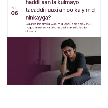
haddii aan la kulmayo
tacaddi ruuxi ah oo ka yimid
JUL
06
ninkayga?
Guurka Islaamku waa mid loogu talagalay inuu
noqdo meel ay ka jirto nabad, naxariis, iyo is-
dhowrid.