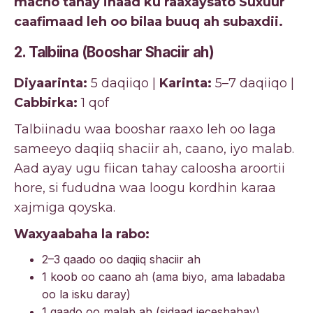
macno tahay inaad ku raaxaysato Suxuur
caafimaad leh oo bilaa buuq ah subaxdii.
2. Talbiina (Booshar Shaciir ah)
Diyaarinta:
5 daqiiqo |
Karinta:
5–7 daqiiqo |
Cabbirka:
1 qof
Talbiinadu waa booshar raaxo leh oo laga
sameeyo daqiiq shaciir ah, caano, iyo malab.
Aad ayay ugu fiican tahay caloosha aroortii
hore, si fududna waa loogu kordhin karaa
xajmiga qoyska.
Waxyaabaha la rabo:
2–3 qaado oo daqiiq shaciir ah
1 koob oo caano ah (ama biyo, ama labadaba
oo la isku daray)
1 qaado oo malab ah (sidaad jeceshahay)