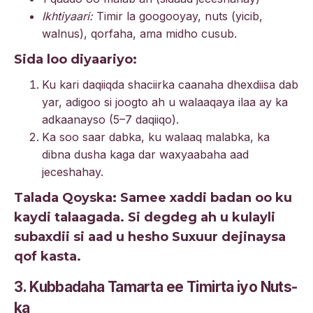
Ikhtiyaari:
Timir la googooyay, nuts (yicib,
walnus), qorfaha, ama midho cusub.
Sida loo diyaariyo:
Ku kari daqiiqda shaciirka caanaha dhexdiisa dab
yar, adigoo si joogto ah u walaaqaya ilaa ay ka
adkaanayso (5–7 daqiiqo).
Ka soo saar dabka, ku walaaq malabka, ka
dibna dusha kaga dar waxyaabaha aad
jeceshahay.
Talada Qoyska: Samee xaddi badan oo ku
kaydi talaagada. Si degdeg ah u kulayli
subaxdii si aad u hesho Suxuur dejinaysa
qof kasta.
3. Kubbadaha Tamarta ee Timirta iyo Nuts-
ka