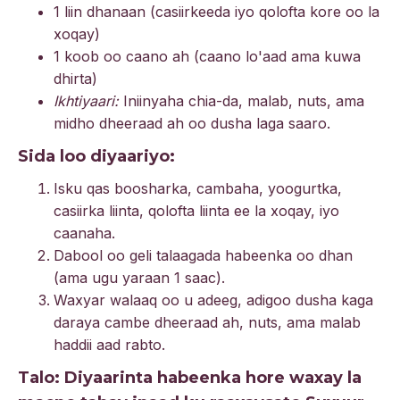
1 liin dhanaan (casiirkeeda iyo qolofta kore oo la
xoqay)
1 koob oo caano ah (caano lo'aad ama kuwa
dhirta)
Ikhtiyaari:
Iniinyaha chia-da, malab, nuts, ama
midho dheeraad ah oo dusha laga saaro.
Sida loo diyaariyo:
Isku qas boosharka, cambaha, yoogurtka,
casiirka liinta, qolofta liinta ee la xoqay, iyo
caanaha.
Dabool oo geli talaagada habeenka oo dhan
(ama ugu yaraan 1 saac).
Waxyar walaaq oo u adeeg, adigoo dusha kaga
daraya cambe dheeraad ah, nuts, ama malab
haddii aad rabto.
Talo: Diyaarinta habeenka hore waxay la