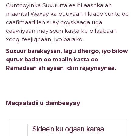
Cuntooyinka Suxuurta
ee bilaashka ah
maanta! Waxay ka buuxaan fikrado cunto oo
caafimaad leh si ay qoyskaaga uga
caawiyaan inay soon kasta ku bilaabaan
xoog, feejignaan, iyo barako.
Suxuur barakaysan, lagu dhergo, iyo bilow
qurux badan oo maalin kasta oo
Ramadaan ah ayaan idiin rajaynaynaa.
Maqaaladii u dambeeyay
Sideen ku ogaan karaa