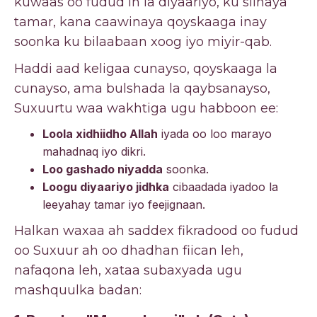
kuwaas oo fudud in la diyaariyo, ku siinaya
tamar, kana caawinaya qoyskaaga inay
soonka ku bilaabaan xoog iyo miyir-qab.
Haddi aad keligaa cunayso, qoyskaaga la
cunayso, ama bulshada la qaybsanayso,
Suxuurtu waa wakhtiga ugu habboon ee:
Loola xidhiidho Allah
iyada oo loo marayo
mahadnaq iyo dikri.
Loo gashado niyadda
soonka.
Loogu diyaariyo jidhka
cibaadada iyadoo la
leeyahay tamar iyo feejignaan.
Halkan waxaa ah saddex fikradood oo fudud
oo Suxuur ah oo dhadhan fiican leh,
nafaqona leh, xataa subaxyada ugu
mashquulka badan: