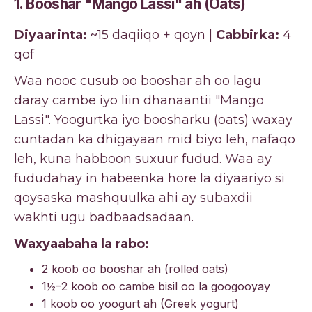
1. Booshar "Mango Lassi" ah (Oats)
Diyaarinta:
~15 daqiiqo + qoyn |
Cabbirka:
4
qof
Waa nooc cusub oo booshar ah oo lagu
daray cambe iyo liin dhanaantii "Mango
Lassi". Yoogurtka iyo boosharku (oats) waxay
cuntadan ka dhigayaan mid biyo leh, nafaqo
leh, kuna habboon suxuur fudud. Waa ay
fududahay in habeenka hore la diyaariyo si
qoysaska mashquulka ahi ay subaxdii
wakhti ugu badbaadsadaan.
Waxyaabaha la rabo:
2 koob oo booshar ah (rolled oats)
1½–2 koob oo cambe bisil oo la googooyay
1 koob oo yoogurt ah (Greek yogurt)