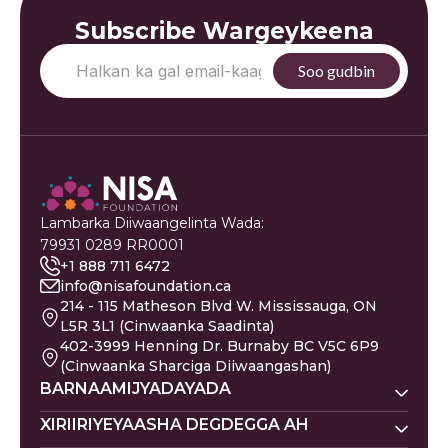
Subscribe Wargeykeena
Lambarka Diiwaangelinta Wada:
79931 0289 RR0001
+1 888 711 6472
info@nisafoundation.ca
214 - 115 Matheson Blvd W. Mississauga, ON
L5R 3L1 (Cinwaanka Saadinta)
402-3999 Henning Dr. Burnaby BC V5C 6P9
(Cinwaanka Sharciga Diiwaangashan)
BARNAAMIJYADAYADA
Nisa Homes
XIRIIRIYEYAASHA DEGDEGGA AH