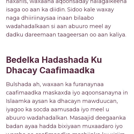
naxariis, waxaana aqoonsaday halagalkeena
isaga oo aan ka diidin. Sidoo kale waxay
naga dhiiriinaysaa inaan bilaabo
wadahadalkaan si aan abuuro meel ay
dadku dareemaan taageersan oo aan kaliya.
Bedelka Hadashada Ku
Dhacay Caafimaadka
Bulshada ah, waxaan ka furanaynaa
caafimaadka maskaxda iyo aqoonsanayna in
Islaamka aysan ka dhacayn mawduucan,
iyagoo ka socda aamusada iyo meel u
abuuro wadahadalkan. Masaajid deegaanka
badan ayaa hadda bixiyaan muxaadaro iyo