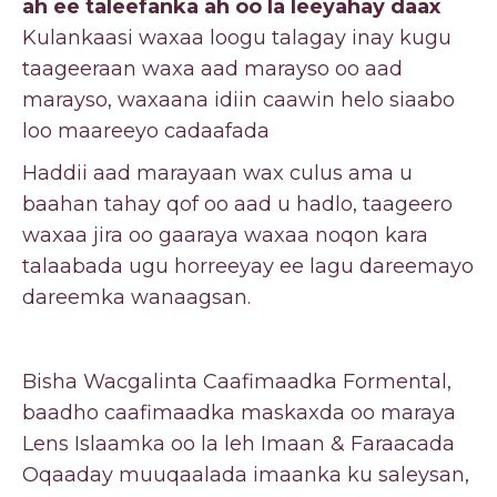
ah ee taleefanka ah oo la leeyahay daax
Kulankaasi waxaa loogu talagay inay kugu
taageeraan waxa aad marayso oo aad
marayso, waxaana idiin caawin helo siaabo
loo maareeyo cadaafada
Haddii aad marayaan wax culus ama u
baahan tahay qof oo aad u hadlo, taageero
waxaa jira oo gaaraya waxaa noqon kara
talaabada ugu horreeyay ee lagu dareemayo
dareemka wanaagsan.
Bisha Wacgalinta Caafimaadka Formental,
baadho caafimaadka maskaxda oo maraya
Lens Islaamka oo la leh Imaan & Faraacada
Oqaaday muuqaalada imaanka ku saleysan,