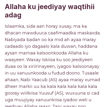
Allaha ku jeediyay waqtihii
adag
Islaamka, sida aan horay xusay, ma ka
dhacan mawduuca caafimaadka maskaxda.
Nabiyada badan oo ka mid ah ayaa maray
cadaado iyo dagaalo kala duwan, haddana
aysan marnaa kalsoonkooda Allaha ku
waayeen. Waxay Iskiisa ku soo jeediyeen
duaa oo la xiriirinayeen, iyagoo kalsoonayay
in uu xanuunkooda u fudud doono. Tusaale
ahaan, Nabi Yaacub (AS) ayaa maray xumad
dheer markii uu ka kala kala kala kala kala
gooray wiilkiisa Yuusuf (AS), wuxuuna si cad
uga muujiyay xanuunkiisa iyadoo weli u
jeediyay Allaha raaxo. Tani waxay noo