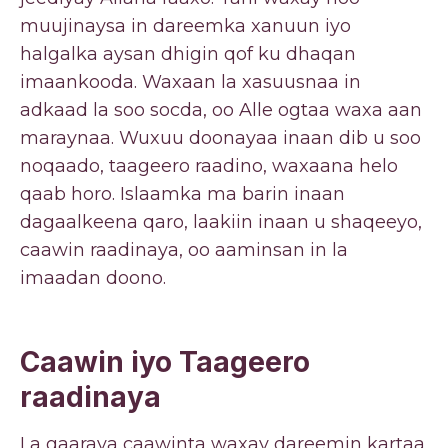
muujinaysa in dareemka xanuun iyo
halgalka aysan dhigin qof ku dhaqan
imaankooda. Waxaan la xasuusnaa in
adkaad la soo socda, oo Alle ogtaa waxa aan
maraynaa. Wuxuu doonayaa inaan dib u soo
noqaado, taageero raadino, waxaana helo
qaab horo. Islaamka ma barin inaan
dagaalkeena qaro, laakiin inaan u shaqeeyo,
caawin raadinaya, oo aaminsan in la
imaadan doono.
Caawin iyo Taageero
raadinaya
La gaaraya caawinta waxay dareemin kartaa