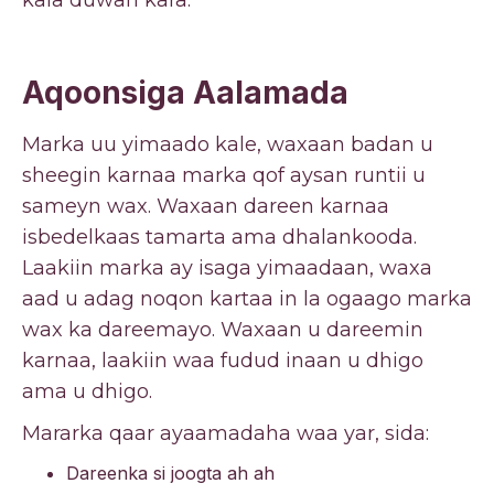
kala duwan kara.
Aqoonsiga Aalamada
Marka uu yimaado kale, waxaan badan u
sheegin karnaa marka qof aysan runtii u
sameyn wax. Waxaan dareen karnaa
isbedelkaas tamarta ama dhalankooda.
Laakiin marka ay isaga yimaadaan, waxa
aad u adag noqon kartaa in la ogaago marka
wax ka dareemayo. Waxaan u dareemin
karnaa, laakiin waa fudud inaan u dhigo
ama u dhigo.
Mararka qaar ayaamadaha waa yar, sida:
Dareenka si joogta ah ah