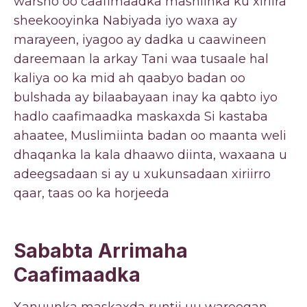
warsho oo caafimaadka mashiinka ku xiriira
sheekooyinka Nabiyada iyo waxa ay
marayeen, iyagoo ay dadka u caawineen
dareemaan la arkay Tani waa tusaale hal
kaliya oo ka mid ah qaabyo badan oo
bulshada ay bilaabayaan inay ka qabto iyo
hadlo caafimaadka maskaxda Si kastaba
ahaatee, Muslimiinta badan oo maanta weli
dhaqanka la kala dhaawo diinta, waxaana u
adeegsadaan si ay u xukunsadaan xiriirro
qaar, taas oo ka horjeeda
Sababta Arrimaha
Caafimaadka