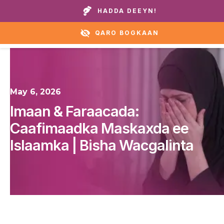
Wicitay guryaheena ama caawirka:
+1 888 711 6472
HADDA DEEYN!
QARO BOGKAAN
May 6, 2026
Imaan & Faraacada:
Caafimaadka Maskaxda ee
Islaamka | Bisha Wacgalinta