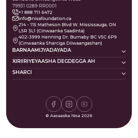
79931 0289 RR0001
+1 888 711 6472
info@nisafoundation.ca
214 - 115 Matheson Blvd W. Mississauga, ON
L5R 3L1 (Cinwaanka Saadinta)
402-3999 Henning Dr. Burnaby BC V5C 6P9
(Cinwaanka Sharciga Diiwaangashan)
BARNAAMIJYADAYADA
Nisa Homes
XIRIIRIYEYAASHA DEGDEGGA AH
Nisa Khadka Caawinta
SHARCI
Ku Deeq
Magacyada Dhallaanka
Nisa Waxbarasho
Barakacayaasha
Jadwalka Islaamiga ah
Siyaasadda Sakada
Nisa Caafimaadka Maskaxda
Gaza
Shaqooyin
Siyaasadda Asturnaanta
Codsi ku Saabsan
Is-xilqaan
Siyaasadda Deeq-bixiyaha
Gaza
Bogaadin & Cabashooyin
Xisaabiyaha Sakada
Su'aalaha Badanaa La Is
© Aasaaska Nisa 2026
Waqtiyada Salaadda
Weydiiyo
Ciyaarta Sudoku
Nala Soo Xiriir
Ciyaarta Waffle