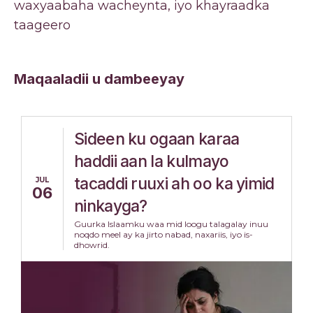
waxyaabaha wacheynta, iyo khayraadka
taageero
Maqaaladii u dambeeyay
Sideen ku ogaan karaa
haddii aan la kulmayo
tacaddi ruuxi ah oo ka yimid
JUL
06
ninkayga?
Guurka Islaamku waa mid loogu talagalay inuu
noqdo meel ay ka jirto nabad, naxariis, iyo is-
dhowrid.