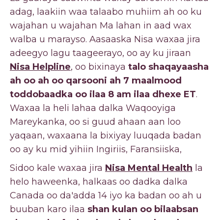
adag, laakiin waa talaabo muhiim ah oo ku
wajahan u wajahan Ma lahan in aad wax
walba u marayso. Aasaaska Nisa waxaa jira
adeegyo lagu taageerayo, oo ay ku jiraan
Nisa Helpline
, oo bixinaya
talo shaqayaasha
ah oo ah oo qarsooni ah 7 maalmood
toddobaadka oo ilaa 8 am ilaa dhexe ET
.
Waxaa la heli lahaa dalka Waqooyiga
Mareykanka, oo si guud ahaan aan loo
yaqaan, waxaana la bixiyay luuqada badan
oo ay ku mid yihiin Ingiriis, Faransiiska,
Sidoo kale waxaa jira
Nisa Mental Health
la
helo haweenka, halkaas oo dadka dalka
Canada oo da'adda 14 iyo ka badan oo ah u
buuban karo ilaa
shan kulan oo bilaabsan