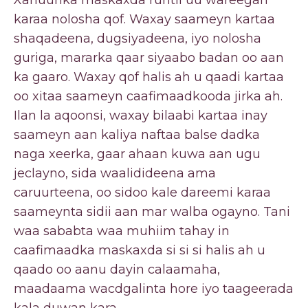
Xanuunka maskaxda runtii uu wareegan
karaa nolosha qof. Waxay saameyn kartaa
shaqadeena, dugsiyadeena, iyo nolosha
guriga, mararka qaar siyaabo badan oo aan
ka gaaro. Waxay qof halis ah u qaadi kartaa
oo xitaa saameyn caafimaadkooda jirka ah.
Ilan la aqoonsi, waxay bilaabi kartaa inay
saameyn aan kaliya naftaa balse dadka
naga xeerka, gaar ahaan kuwa aan ugu
jeclayno, sida waalidideena ama
caruurteena, oo sidoo kale dareemi karaa
saameynta sidii aan mar walba ogayno. Tani
waa sababta waa muhiim tahay in
caafimaadka maskaxda si si si halis ah u
qaado oo aanu dayin calaamaha,
maadaama wacdgalinta hore iyo taageerada