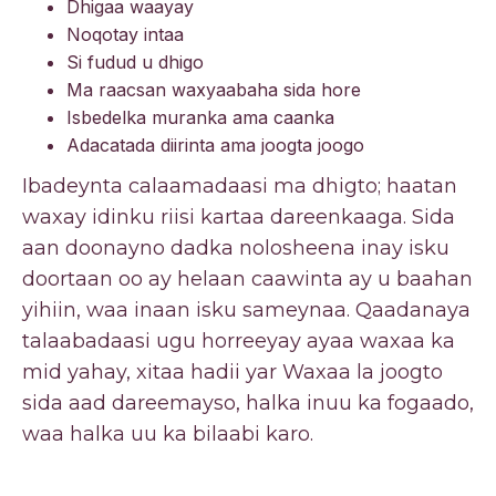
Dhigaa waayay
Noqotay intaa
Si fudud u dhigo
Ma raacsan waxyaabaha sida hore
Isbedelka muranka ama caanka
Adacatada diirinta ama joogta joogo
Ibadeynta calaamadaasi ma dhigto; haatan
waxay idinku riisi kartaa dareenkaaga. Sida
aan doonayno dadka nolosheena inay isku
doortaan oo ay helaan caawinta ay u baahan
yihiin, waa inaan isku sameynaa. Qaadanaya
talaabadaasi ugu horreeyay ayaa waxaa ka
mid yahay, xitaa hadii yar Waxaa la joogto
sida aad dareemayso, halka inuu ka fogaado,
waa halka uu ka bilaabi karo.