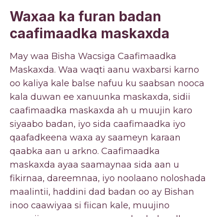
Waxaa ka furan badan
caafimaadka maskaxda
May waa Bisha Wacsiga Caafimaadka
Maskaxda. Waa waqti aanu waxbarsi karno
oo kaliya kale balse nafuu ku saabsan nooca
kala duwan ee xanuunka maskaxda, sidii
caafimaadka maskaxda ah u muujin karo
siyaabo badan, iyo sida caafimaadka iyo
qaafadkeena waxa ay saameyn karaan
qaabka aan u arkno. Caafimaadka
maskaxda ayaa saamaynaa sida aan u
fikirnaa, dareemnaa, iyo noolaano noloshada
maalintii, haddini dad badan oo ay Bishan
inoo caawiyaa si fiican kale, muujino