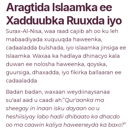
Aragtida Islaamka ee
Xadduubka Ruuxda iyo
Surax-Al-Nisa, waa raad cajiib ah oo ku leh
mabaadiyada xuquuqda haweenka,
cadaaladda bulshada, iyo islaamka jinsiga ee
Islaamka. Waxaa ka hadlaya dhinacyo kala
duwan ee nolosha haweenka, qoyska,
guursiga, dhaxadda, iyo fikirka ballaaran ee
cadaaladda.
Badan badan, waxaan weydiinaysanaa
su'aal aad u caadi ah:”
Qur'aanka ma
sheegay in inaan isku dayaan oo u
heshiisiyay labo hadii dhibaato ka dhacdo
oo ma caawin kaliya haweeneyda ka baxo?
”