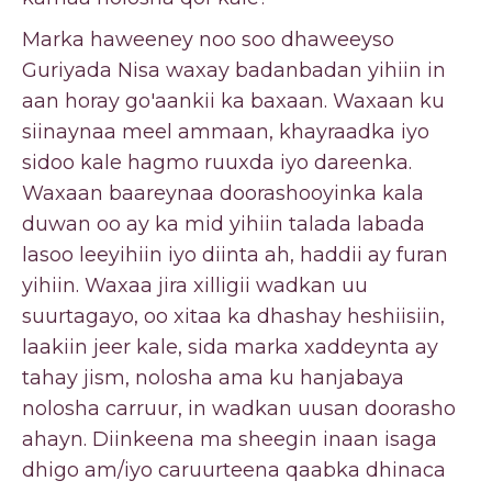
Marka haweeney noo soo dhaweeyso
Guriyada Nisa waxay badanbadan yihiin in
aan horay go'aankii ka baxaan. Waxaan ku
siinaynaa meel ammaan, khayraadka iyo
sidoo kale hagmo ruuxda iyo dareenka.
Waxaan baareynaa doorashooyinka kala
duwan oo ay ka mid yihiin talada labada
lasoo leeyihiin iyo diinta ah, haddii ay furan
yihiin. Waxaa jira xilligii wadkan uu
suurtagayo, oo xitaa ka dhashay heshiisiin,
laakiin jeer kale, sida marka xaddeynta ay
tahay jism, nolosha ama ku hanjabaya
nolosha carruur, in wadkan uusan doorasho
ahayn. Diinkeena ma sheegin inaan isaga
dhigo am/iyo caruurteena qaabka dhinaca