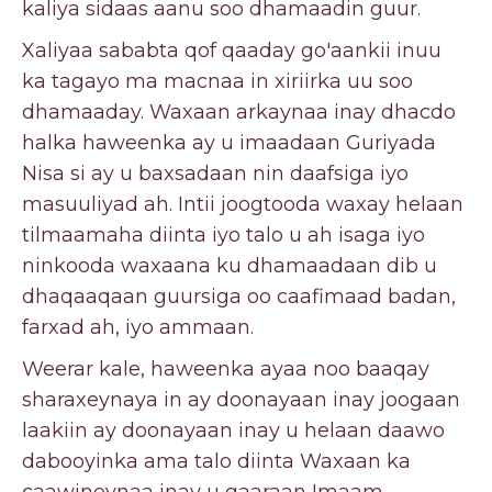
kaliya sidaas aanu soo dhamaadin guur.
Xaliyaa sababta qof qaaday go'aankii inuu
ka tagayo ma macnaa in xiriirka uu soo
dhamaaday. Waxaan arkaynaa inay dhacdo
halka haweenka ay u imaadaan Guriyada
Nisa si ay u baxsadaan nin daafsiga iyo
masuuliyad ah. Intii joogtooda waxay helaan
tilmaamaha diinta iyo talo u ah isaga iyo
ninkooda waxaana ku dhamaadaan dib u
dhaqaaqaan guursiga oo caafimaad badan,
farxad ah, iyo ammaan.
Weerar kale, haweenka ayaa noo baaqay
sharaxeynaya in ay doonayaan inay joogaan
laakiin ay doonayaan inay u helaan daawo
dabooyinka ama talo diinta Waxaan ka