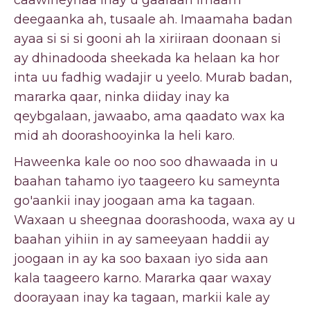
caawineynaa inay u gaaraan Imaam
deegaanka ah, tusaale ah. Imaamaha badan
ayaa si si si gooni ah la xiriiraan doonaan si
ay dhinadooda sheekada ka helaan ka hor
inta uu fadhig wadajir u yeelo. Murab badan,
mararka qaar, ninka diiday inay ka
qeybgalaan, jawaabo, ama qaadato wax ka
mid ah doorashooyinka la heli karo.
Haweenka kale oo noo soo dhawaada in u
baahan tahamo iyo taageero ku sameynta
go'aankii inay joogaan ama ka tagaan.
Waxaan u sheegnaa doorashooda, waxa ay u
baahan yihiin in ay sameeyaan haddii ay
joogaan in ay ka soo baxaan iyo sida aan
kala taageero karno. Mararka qaar waxay
doorayaan inay ka tagaan, markii kale ay