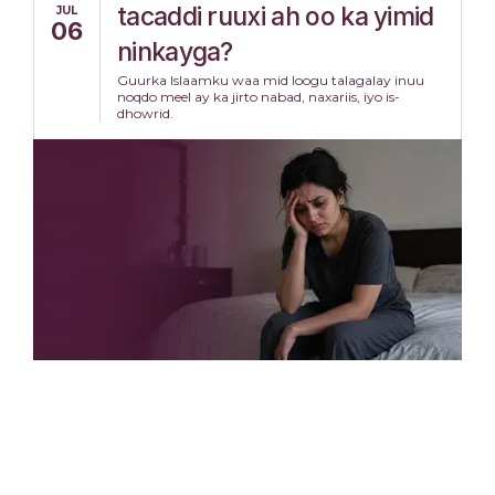
tacaddi ruuxi ah oo ka yimid
JUL
06
ninkayga?
Guurka Islaamku waa mid loogu talagalay inuu
noqdo meel ay ka jirto nabad, naxariis, iyo is-
dhowrid.