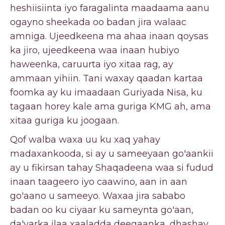
heshiisiinta iyo faragalinta maadaama aanu
ogayno sheekada oo badan jira walaac
amniga. Ujeedkeena ma ahaa inaan qoysas
ka jiro, ujeedkeena waa inaan hubiyo
haweenka, caruurta iyo xitaa rag, ay
ammaan yihiin. Tani waxay qaadan kartaa
foomka ay ku imaadaan Guriyada Nisa, ku
tagaan horey kale ama guriga KMG ah, ama
xitaa guriga ku joogaan.
Qof walba waxa uu ku xaq yahay
madaxankooda, si ay u sameeyaan go'aankii
ay u fikirsan tahay Shaqadeena waa si fudud
inaan taageero iyo caawino, aan in aan
go'aano u sameeyo. Waxaa jira sababo
badan oo ku ciyaar ku sameynta go'aan,
da'yarka ilaa xaaladda deegaanka, dhashay