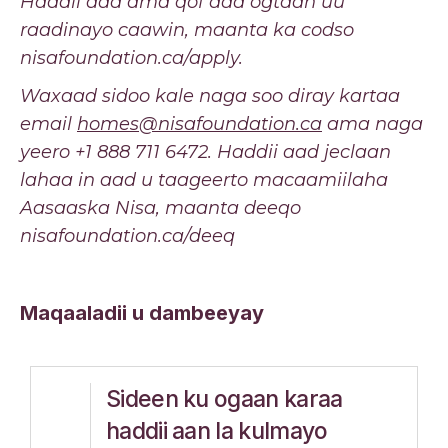
Haddii aad ama qof aad ogtaan uu
raadinayo caawin, maanta ka codso
nisafoundation.ca/apply.
Waxaad sidoo kale naga soo diray kartaa
email
homes@nisafoundation.ca
ama naga
yeero +1 888 711 6472. Haddii aad jeclaan
lahaa in aad u taageerto macaamiilaha
Aasaaska Nisa, maanta deeqo
nisafoundation.ca/deeq
Maqaaladii u dambeeyay
Sideen ku ogaan karaa
haddii aan la kulmayo