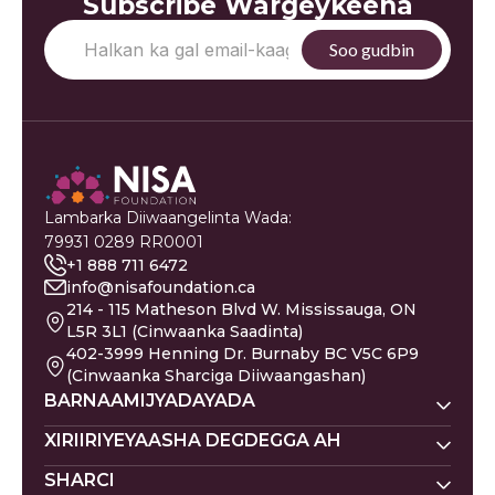
Subscribe Wargeykeena
Lambarka Diiwaangelinta Wada:
79931 0289 RR0001
+1 888 711 6472
info@nisafoundation.ca
214 - 115 Matheson Blvd W. Mississauga, ON
L5R 3L1 (Cinwaanka Saadinta)
402-3999 Henning Dr. Burnaby BC V5C 6P9
(Cinwaanka Sharciga Diiwaangashan)
BARNAAMIJYADAYADA
Nisa Homes
XIRIIRIYEYAASHA DEGDEGGA AH
Nisa Khadka Caawinta
SHARCI
Ku Deeq
Magacyada Dhallaanka