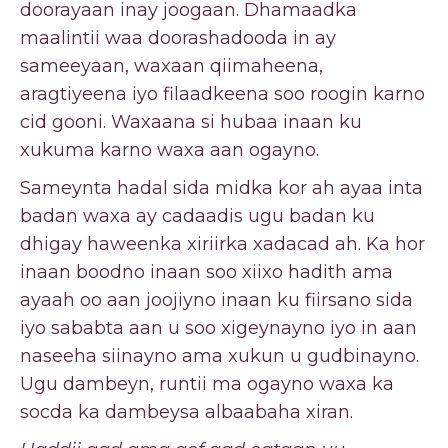
doorayaan inay joogaan. Dhamaadka
maalintii waa doorashadooda in ay
sameeyaan, waxaan qiimaheena,
aragtiyeena iyo filaadkeena soo roogin karno
cid gooni. Waxaana si hubaa inaan ku
xukuma karno waxa aan ogayno.
Sameynta hadal sida midka kor ah ayaa inta
badan waxa ay cadaadis ugu badan ku
dhigay haweenka xiriirka xadacad ah. Ka hor
inaan boodno inaan soo xiixo hadith ama
ayaah oo aan joojiyno inaan ku fiirsano sida
iyo sababta aan u soo xigeynayno iyo in aan
naseeha siinayno ama xukun u gudbinayno.
Ugu dambeyn, runtii ma ogayno waxa ka
socda ka dambeysa albaabaha xiran.