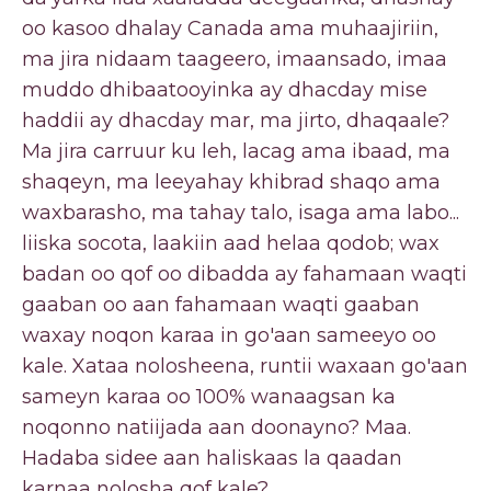
oo kasoo dhalay Canada ama muhaajiriin,
ma jira nidaam taageero, imaansado, imaa
muddo dhibaatooyinka ay dhacday mise
haddii ay dhacday mar, ma jirto, dhaqaale?
Ma jira carruur ku leh, lacag ama ibaad, ma
shaqeyn, ma leeyahay khibrad shaqo ama
waxbarasho, ma tahay talo, isaga ama labo...
liiska socota, laakiin aad helaa qodob; wax
badan oo qof oo dibadda ay fahamaan waqti
gaaban oo aan fahamaan waqti gaaban
waxay noqon karaa in go'aan sameeyo oo
kale. Xataa nolosheena, runtii waxaan go'aan
sameyn karaa oo 100% wanaagsan ka
noqonno natiijada aan doonayno? Maa.
Hadaba sidee aan haliskaas la qaadan
karnaa nolosha qof kale?