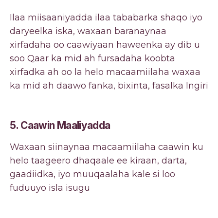
Ilaa miisaaniyadda ilaa tababarka shaqo iyo
daryeelka iska, waxaan baranaynaa
xirfadaha oo caawiyaan haweenka ay dib u
soo Qaar ka mid ah fursadaha koobta
xirfadka ah oo la helo macaamiilaha waxaa
ka mid ah daawo fanka, bixinta, fasalka Ingiri
5.
Caawin Maaliyadda
Waxaan siinaynaa macaamiilaha caawin ku
helo taageero dhaqaale ee kiraan, darta,
gaadiidka, iyo muuqaalaha kale si loo
fuduuyo isla isugu