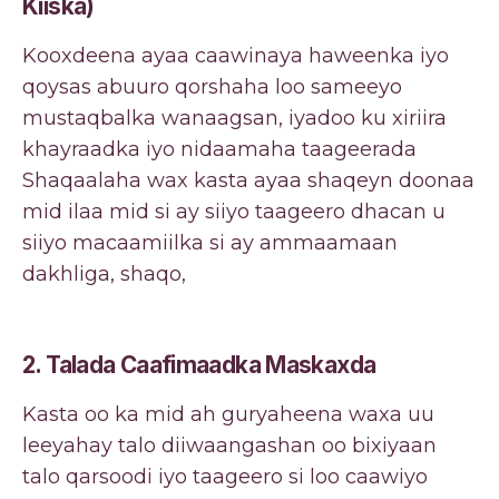
Kiiska)
Kooxdeena ayaa caawinaya haweenka iyo
qoysas abuuro qorshaha loo sameeyo
mustaqbalka wanaagsan, iyadoo ku xiriira
khayraadka iyo nidaamaha taageerada
Shaqaalaha wax kasta ayaa shaqeyn doonaa
mid ilaa mid si ay siiyo taageero dhacan u
siiyo macaamiilka si ay ammaamaan
dakhliga, shaqo,
2. Talada Caafimaadka Maskaxda
Kasta oo ka mid ah guryaheena waxa uu
leeyahay talo diiwaangashan oo bixiyaan
talo qarsoodi iyo taageero si loo caawiyo