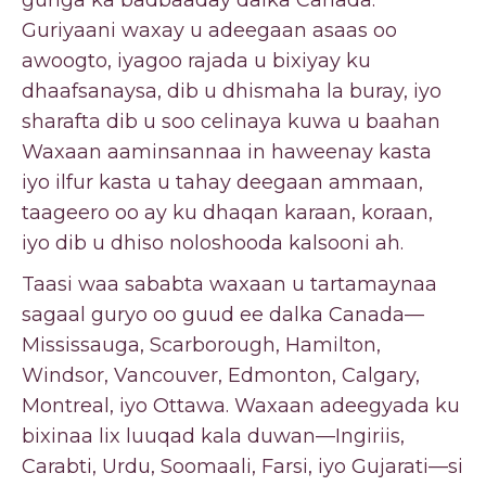
guriga ka badbaaday dalka Canada.
Guriyaani waxay u adeegaan asaas oo
awoogto, iyagoo rajada u bixiyay ku
dhaafsanaysa, dib u dhismaha la buray, iyo
sharafta dib u soo celinaya kuwa u baahan
Waxaan aaminsannaa in haweenay kasta
iyo ilfur kasta u tahay deegaan ammaan,
taageero oo ay ku dhaqan karaan, koraan,
iyo dib u dhiso noloshooda kalsooni ah.
Taasi waa sababta waxaan u tartamaynaa
sagaal guryo oo guud ee dalka Canada—
Mississauga, Scarborough, Hamilton,
Windsor, Vancouver, Edmonton, Calgary,
Montreal, iyo Ottawa. Waxaan adeegyada ku
bixinaa lix luuqad kala duwan—Ingiriis,
Carabti, Urdu, Soomaali, Farsi, iyo Gujarati—si