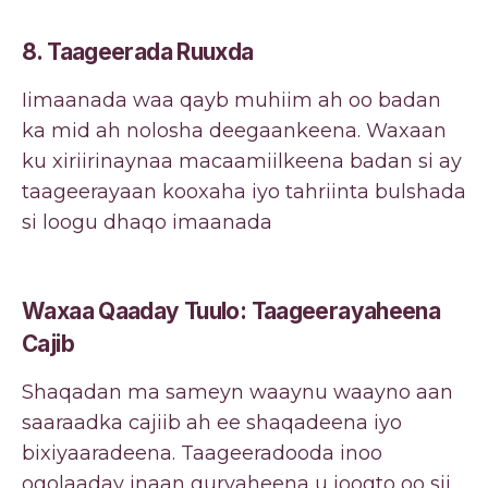
8.
Taageerada Ruuxda
Iimaanada waa qayb muhiim ah oo badan
ka mid ah nolosha deegaankeena. Waxaan
ku xiriirinaynaa macaamiilkeena badan si ay
taageerayaan kooxaha iyo tahriinta bulshada
si loogu dhaqo imaanada
Waxaa Qaaday Tuulo: Taageerayaheena
Cajib
Shaqadan ma sameyn waaynu waayno aan
saaraadka cajiib ah ee shaqadeena iyo
bixiyaaradeena. Taageeradooda inoo
ogolaaday inaan guryaheena u joogto oo sii