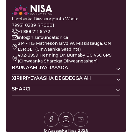
Lambarka Diiwaangelinta Wada:
79931 0289 RR0001
+1 888 711 6472
info@nisafoundation.ca
214 - 115 Matheson Blvd W. Mississauga, ON
L5R 3L1 (Cinwaanka Saadinta)
402-3999 Henning Dr. Burnaby BC V5C 6P9
(Cinwaanka Sharciga Diiwaangashan)
BARNAAMIJYADAYADA
Nisa Homes
XIRIIRIYEYAASHA DEGDEGGA AH
Nisa Khadka Caawinta
SHARCI
Ku Deeq
Magacyada Dhallaanka
Nisa Waxbarasho
Barakacayaasha
Jadwalka Islaamiga ah
Siyaasadda Sakada
Nisa Caafimaadka Maskaxda
Gaza
Shaqooyin
Siyaasadda Asturnaanta
Codsi ku Saabsan
Is-xilqaan
Siyaasadda Deeq-bixiyaha
Gaza
Bogaadin & Cabashooyin
Xisaabiyaha Sakada
Su'aalaha Badanaa La Is
© Aasaaska Nisa 2026