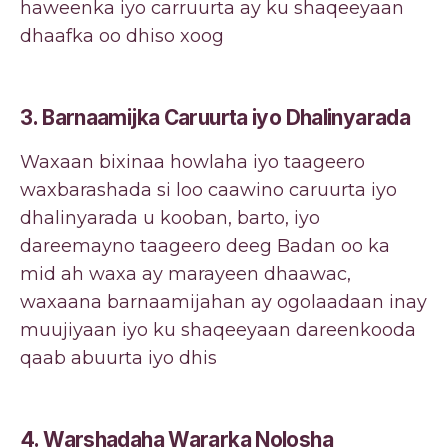
haweenka iyo carruurta ay ku shaqeeyaan
dhaafka oo dhiso xoog
3. Barnaamijka Caruurta iyo Dhalinyarada
Waxaan bixinaa howlaha iyo taageero
waxbarashada si loo caawino caruurta iyo
dhalinyarada u kooban, barto, iyo
dareemayno taageero deeg Badan oo ka
mid ah waxa ay marayeen dhaawac,
waxaana barnaamijahan ay ogolaadaan inay
muujiyaan iyo ku shaqeeyaan dareenkooda
qaab abuurta iyo dhis
4.
Warshadaha Wararka Nolosha