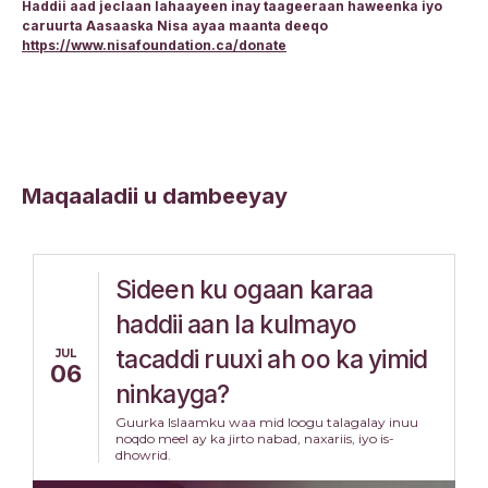
Haddii aad jeclaan lahaayeen inay taageeraan haweenka iyo
caruurta Aasaaska Nisa ayaa maanta deeqo
https://www.nisafoundation.ca/donate
Maqaaladii u dambeeyay
Sideen ku ogaan karaa
haddii aan la kulmayo
tacaddi ruuxi ah oo ka yimid
JUL
06
ninkayga?
Guurka Islaamku waa mid loogu talagalay inuu
noqdo meel ay ka jirto nabad, naxariis, iyo is-
dhowrid.