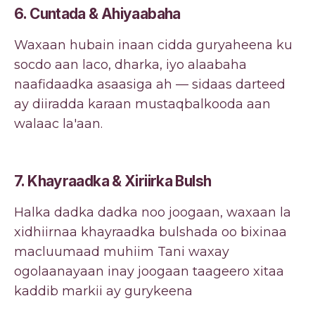
6. Cuntada & Ahiyaabaha
Waxaan hubain inaan cidda guryaheena ku
socdo aan laco, dharka, iyo alaabaha
naafidaadka asaasiga ah — sidaas darteed
ay diiradda karaan mustaqbalkooda aan
walaac la'aan.
7.
Khayraadka & Xiriirka Bulsh
Halka dadka dadka noo joogaan, waxaan la
xidhiirnaa khayraadka bulshada oo bixinaa
macluumaad muhiim Tani waxay
ogolaanayaan inay joogaan taageero xitaa
kaddib markii ay gurykeena