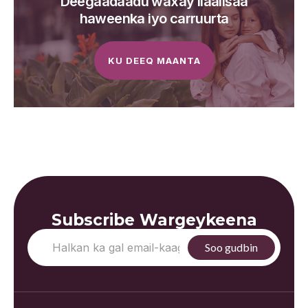
Deegaadaadu waxay ilaalisaa
haweenka iyo carruurta
KU DEEQ MAANTA
Subscribe Wargeykeena