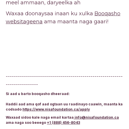
meel ammaan, daryeelka ah
Waxaa doonaysaa inaan ku xulka
Booqasho
websitageena
ama maanta naga gaari!
----------------------------------------------------------
----------------
Si aad u barto booqasho dheeraad:
Haddii aad ama qof aad ogtaan uu raadinayo caawin, maanta ka
codsado
https://www.nisafoundation.ca/apply
Waxaad sidoo kale naga email kartaa
info@nisafoundation.ca
ama naga soo beeego
+1 (888) 456-8043