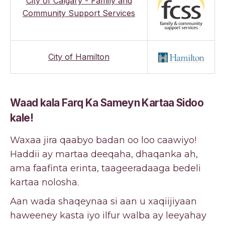
City of Calgary - Family and
Community Support Services
City of Hamilton
Waad kala Farq Ka Sameyn Kartaa Sidoo
kale!
Waxaa jira qaabyo badan oo loo caawiyo!
Haddii ay martaa deeqaha, dhaqanka ah,
ama faafinta erinta, taageeradaaga bedeli
kartaa nolosha.
Aan wada shaqeynaa si aan u xaqiijiyaan
haweeney kasta iyo ilfur walba ay leeyahay