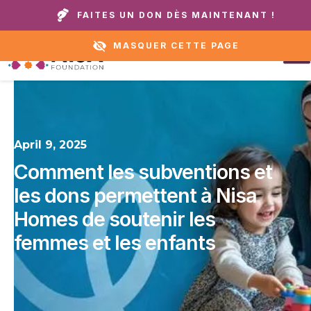
Appelez notre domicile ou notre service
+1 888 711
FAITES UN DON DÈS MAINTENANT !
d'assistance :
6472
MASQUER CETTE PAGE
April 9, 2025
Comment les subventions et
les dons permettent à Nisa
Homes de soutenir les
femmes et les enfants