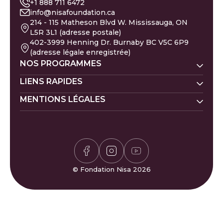
+1 888 711 6472
info@nisafoundation.ca
214 - 115 Matheson Blvd W. Mississauga, ON
L5R 3L1 (adresse postale)
402-3999 Henning Dr. Burnaby BC V5C 6P9
(adresse légale enregistrée)
NOS PROGRAMMES
Nisa Homes
LIENS RAPIDES
Nisa Ligne d'écoute
MENTIONS LÉGALES
Faire un don
Prénoms de bébé
Nisa Apprentissage
Évacués de Gaza
Calendrier islamique
Politique de la Zakat
Nisa Santé mentale
Pétition pour Gaza
Carrières
Politique de confidentialité
Calculateur de Zakat
Bénévolat
Politique des donateurs
Horaires de prière
Félicitations et plaintes
Jeu de Sudoku
FAQ
© Fondation Nisa 2026
Jeu Waffle
Contactez-nous