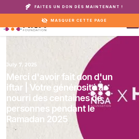
Appelez notre domicile ou notre service
+1 888 711
FAITES UN DON DÈS MAINTENANT !
d'assistance :
6472
MASQUER CETTE PAGE
July 7, 2025
Merci d'avoir fait don d'un
iftar | Votre générosité a
nourri des centaines de
personnes pendant le
Ramadan 2025