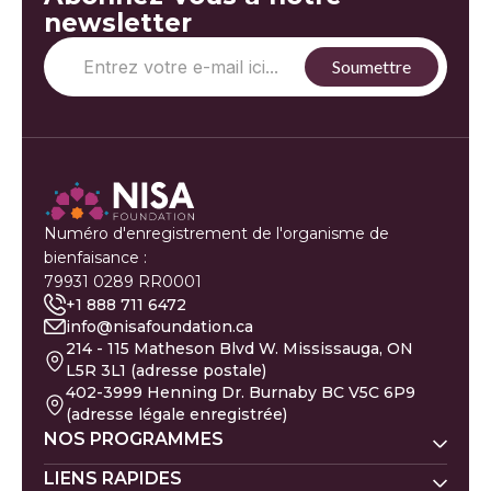
newsletter
Numéro d'enregistrement de l'organisme de
bienfaisance :
79931 0289 RR0001
+1 888 711 6472
info@nisafoundation.ca
214 - 115 Matheson Blvd W. Mississauga, ON
L5R 3L1 (adresse postale)
402-3999 Henning Dr. Burnaby BC V5C 6P9
(adresse légale enregistrée)
NOS PROGRAMMES
Nisa Homes
LIENS RAPIDES