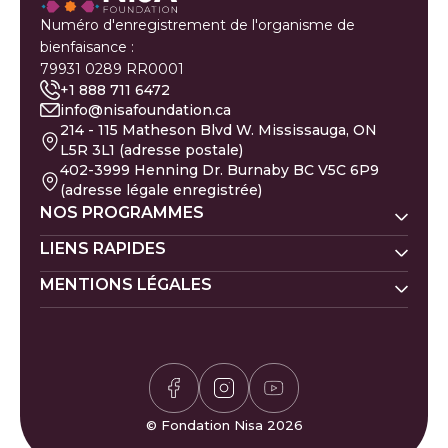
Numéro d'enregistrement de l'organisme de
bienfaisance :
79931 0289 RR0001
+1 888 711 6472
info@nisafoundation.ca
214 - 115 Matheson Blvd W. Mississauga, ON
L5R 3L1 (adresse postale)
402-3999 Henning Dr. Burnaby BC V5C 6P9
(adresse légale enregistrée)
NOS PROGRAMMES
Nisa Homes
LIENS RAPIDES
Nisa Ligne d'écoute
MENTIONS LÉGALES
Faire un don
Prénoms de bébé
Nisa Apprentissage
Évacués de Gaza
Calendrier islamique
Politique de la Zakat
Nisa Santé mentale
Pétition pour Gaza
Carrières
Politique de confidentialité
Calculateur de Zakat
Bénévolat
Politique des donateurs
Horaires de prière
Félicitations et plaintes
Jeu de Sudoku
FAQ
© Fondation Nisa 2026
Jeu Waffle
Contactez-nous