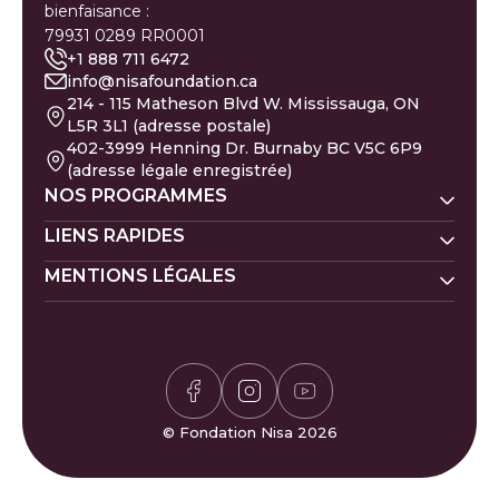
bienfaisance :
79931 0289 RR0001
+1 888 711 6472
info@nisafoundation.ca
214 - 115 Matheson Blvd W. Mississauga, ON
L5R 3L1 (adresse postale)
402-3999 Henning Dr. Burnaby BC V5C 6P9
(adresse légale enregistrée)
NOS PROGRAMMES
Nisa Homes
LIENS RAPIDES
Nisa Ligne d'écoute
MENTIONS LÉGALES
Faire un don
Prénoms de bébé
Nisa Apprentissage
Évacués de Gaza
Calendrier islamique
Politique de la Zakat
Nisa Santé mentale
Pétition pour Gaza
Carrières
Politique de confidentialité
Calculateur de Zakat
Bénévolat
Politique des donateurs
Horaires de prière
Félicitations et plaintes
Jeu de Sudoku
FAQ
© Fondation Nisa 2026
Jeu Waffle
Contactez-nous