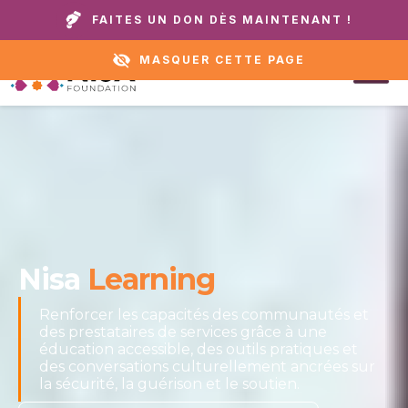
Appelez notre domicile ou notre service
+1 888 711
FAITES UN DON DÈS MAINTENANT !
d'assistance :
6472
MASQUER CETTE PAGE
Nisa
Learning
Renforcer les capacités des communautés et
des prestataires de services grâce à une
éducation accessible, des outils pratiques et
des conversations culturellement ancrées sur
la sécurité, la guérison et le soutien.