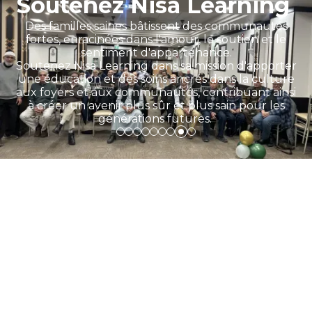
Soutenez Nisa Learning
Des familles saines bâtissent des communautés
fortes, enracinées dans l'amour, le soutien et le
sentiment d'appartenance.
Soutenez Nisa Learning dans sa mission d'apporter
une éducation et des soins ancrés dans la culture
aux foyers et aux communautés, contribuant ainsi
à créer un avenir plus sûr et plus sain pour les
générations futures.