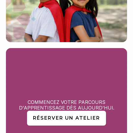
Violence domestique dans
les communautés
musulmanes
COMMENCEZ VOTRE PARCOURS
Petits Héros (Ramadan/Hajj)
D'APPRENTISSAGE DÈS AUJOURD'HUI.
RÉSERVER UN ATELIER