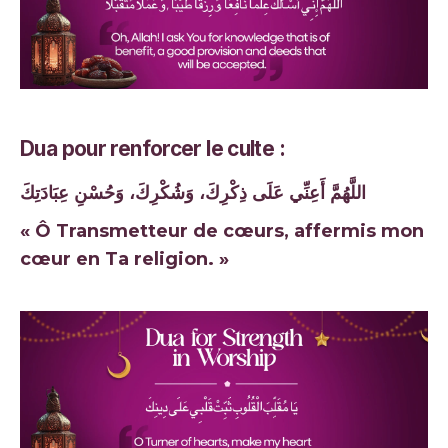
Dua pour renforcer le culte :
اللَّهُمَّ أَعِنِّي عَلَى ذِكْرِكَ، وَشُكْرِكَ، وَحُسْنِ عِبَادَتِكَ
« Ô Transmetteur de cœurs, affermis mon
cœur en Ta religion. »