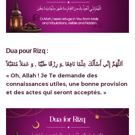
Dua pour Rizq :
اَللَّهُمَّ إِنِّي أَسْأَلُكَ عِلْمًا نَافِعًا ,وَ رِزْقًا طَيَّبًا , وَ عَمَلاً مُتَقَبَّلاً
« Oh, Allah ! Je Te demande des
connaissances utiles, une bonne provision
et des actes qui seront acceptés. »