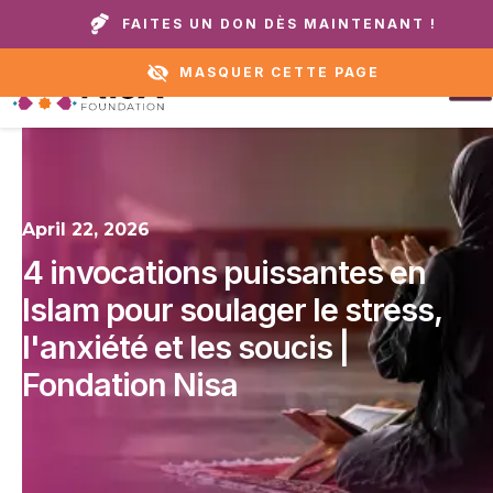
Appelez notre domicile ou notre service
+1 888 711
FAITES UN DON DÈS MAINTENANT !
d'assistance :
6472
MASQUER CETTE PAGE
April 22, 2026
4 invocations puissantes en
Islam pour soulager le stress,
l'anxiété et les soucis |
Fondation Nisa