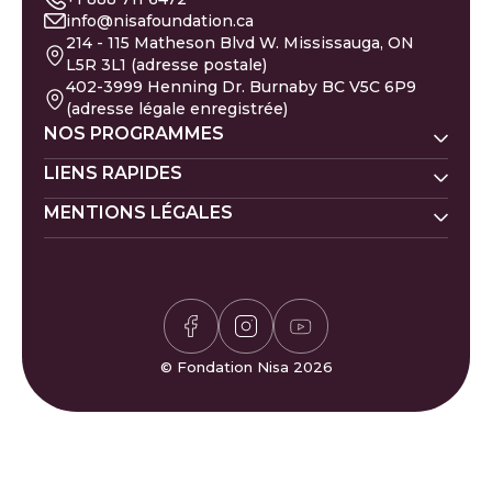
info@nisafoundation.ca
214 - 115 Matheson Blvd W. Mississauga, ON
L5R 3L1 (adresse postale)
402-3999 Henning Dr. Burnaby BC V5C 6P9
(adresse légale enregistrée)
NOS PROGRAMMES
Nisa Homes
LIENS RAPIDES
Nisa Ligne d'écoute
MENTIONS LÉGALES
Faire un don
Prénoms de bébé
Nisa Apprentissage
Évacués de Gaza
Calendrier islamique
Politique de la Zakat
Nisa Santé mentale
Pétition pour Gaza
Carrières
Politique de confidentialité
Calculateur de Zakat
Bénévolat
Politique des donateurs
Horaires de prière
Félicitations et plaintes
Jeu de Sudoku
FAQ
© Fondation Nisa 2026
Jeu Waffle
Contactez-nous