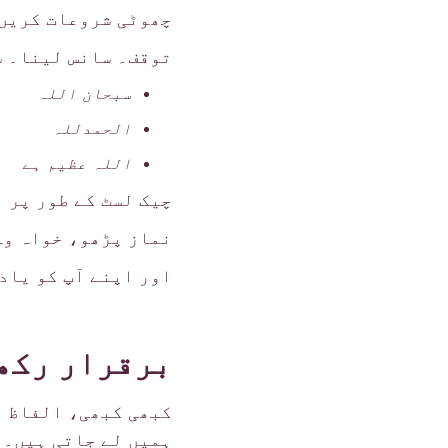
چھوٹی شروعات کریں
توقف۔ سانس لینا۔ س
سبحان اللہ
الحمدللہ
اللہ عظیم ہے
چیک لسٹ کے طور پر ن
نماز پڑھو، خواہ وہ 
اور اپنے آپ کو یاد 
برقرار رکھنے کے لی
کبھی کبھی، الفاظ ہ
ہمیں لے جاتی ہیں۔