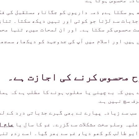
ادہ محسوس ہوتا ہے.
 ہو سکتا ہے، ذمہ داریوں کو جگانا، مستقبل کی ف
جذبات سے لڑنا جو کوئی اور نہیں دیکھ سکتا۔ تناؤ
ت محسوس کر سکتا ہے۔ اور ان لمحات میں، تنہا محس
ہیں. اور اسلام میں آپ کی جدوجہد کو دیکھا، سمجھا
ح محسوس کرنے کی اجازت ہے۔
 ہیں کہ بے چینی یا مغلوب ہونے کا مطلب ہے کہ ہم
ف سچ نہیں ہے.
 سب سے زیادہ پیارے نے بھی گہرے جذباتی درد کے لم
علیہ وسلم سخت مشکلات سے گزرے۔ غم کا سال یا
عام ا
ابو طالب کو کھو دیا، غم سے بھر گیا۔ اسے رد، تنہ