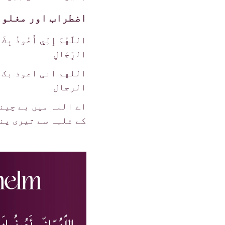
اضطراب اور مغلوب
اللَّهُمَّ إِنِّي أَعُوذُ بِكَ
الرِّجَالِ
اللهم انی اعوذ بک 
الرجال
اے اللہ میں بے چین
کے غلبہ سے تیری پن