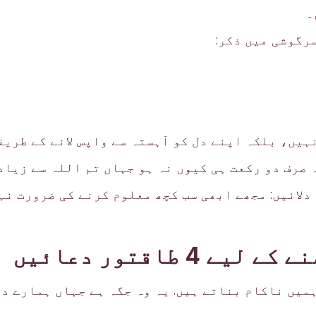
۔
رگوشی میں ذکر:
ہیں، بلکہ اپنے دل کو آہستہ سے واپس لانے کے طریق
صرف دو رکعت ہی کیوں نہ ہو جہاں تم اللہ سے زیادہ
دلائیں: مجھے ابھی سب کچھ معلوم کرنے کی ضرورت نہ
ے 4 طاقتور دعائیں
میں ناکام بناتے ہیں. یہ وہ جگہ ہے جہاں ہمارے د