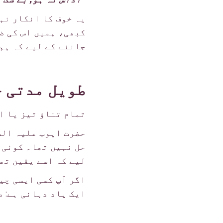
یہ خوف کا انکار نہ
کبھی، ہمیں اس کی ض
جاننے کے لیے کہ ہم
طویل مدتی ج
تمام تناؤ تیز یا ا
حضرت ایوب علیہ الس
حل نہیں تھا۔ کوئی 
لیے کہ اسے یقین تھ
اگر آپ کسی ایسی چیز
ایک یاد دہانی ہے: 