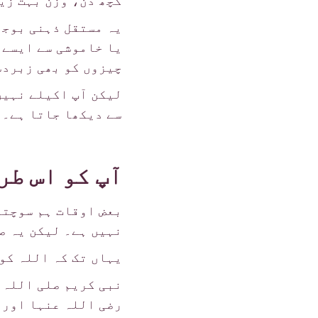
کچھ دن، وزن بہت زی
یہ مستقل ذہنی بوجھ
یا خاموشی سے ایسے 
چیزوں کو بھی زبردس
لیکن آپ اکیلے نہیں 
سے دیکھا جاتا ہے۔
آپ کو اس طر
بعض اوقات ہم سوچتے
نہیں ہے۔ لیکن یہ صر
یہاں تک کہ اللہ کو
نبی کریم صلی اللہ 
رضی اللہ عنہا اور 