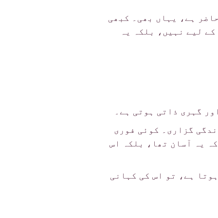
حاضر ہے، یہاں بھی۔ کبھی
کے لیے نہیں، بلکہ یہ
ور گہری ذاتی ہوتی ہے۔
ندگی گزاری۔ کوئی فوری
ہ یہ آسان تھا، بلکہ اس
ہوتا ہے، تو اس کی کہانی