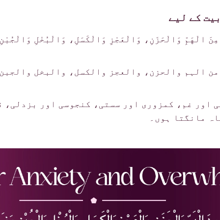
یت کے لیے
 مِنَ الْهَمِّ وَالْحَزَنِ، وَالْعَجْزِ وَالْكَسَلِ، وَالْبُخْلِ وَالْجُبْنِ
من الہم والحزن، والعجز والکسل، والبخل والجبن
ی اور غم، کمزوری اور سستی، کنجوسی اور بزدلی، ق
اہ مانگتا ہوں۔