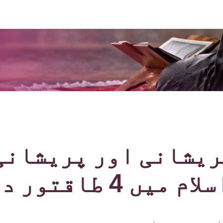
ریشانی اور پریشانی
ں 4 طاقتور دعائیں