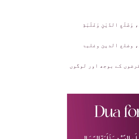
، وَضَلَعِ الدَّيْنِ وَغَلَبَةِ
، وضلع الدین وغلبۃ
رضوں کے بوجھ اور لوگوں