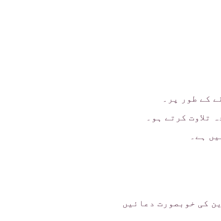
ے کے طور پر۔
 تلاوت کرتے ہو۔
یں ہے۔
ین کی خوبصورت دعائیں