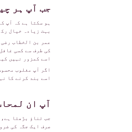
جب آپ ہر چی
ہو سکتا ہے کہ آپ ک
بہت زیادہ خیال رکھ
عمر بن الخطاب رضی ا
کی طرف سے کسی غافل
اسے کمزور نہیں کیا
اگر آپ مغلوب محسوس 
اسے بند کرنے کا نہ
آپ ان لمحات
جب تناؤ بڑھتا ہے، 
صرف ایک جگہ کی ضرو