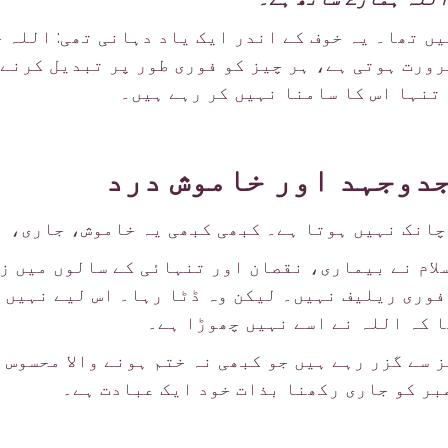
یں تھا۔ یہ خوف کے اندر ایک یاد دہانی تھی: اللہ 
رورت ہوتی ہے، ہر چیز کو فوری طور پر تبدیل کرنے 
 تنہا اس کا سامنا نہیں کر رہے ہیں۔
دوجہد اور خاموش درد
چانک نہیں ہوتا ہے۔ کبھی کبھی یہ خاموش، جاری، ا
لام نے بیماری، نقصان اور تنہائی کے سالوں میں ز
فوری ریلیف نہیں۔ لیکن وہ ڈٹا رہا۔ اس لیے نہیں ک
ا کہ اللہ نے اسے نہیں چھوڑا ہے۔
 سے گزر رہے ہیں جو کبھی نہ ختم ہونے والا محسوس 
صبر کو جاری رکھنا بذات خود ایک عبادت ہے۔