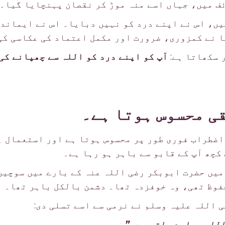
ف میں، جہاں اسے منہ موڑ کر نقصان پہنچایا گیا۔
یں، اس نے اپنے درد کو نہیں دبایا۔ اس نے ایماندا
ا نے کمزوری، ضرورت اور مکمل اعتماد کی عکاسی کی
 سکھاتا ہے:
آپ کو اپنے درد کو اللہ سے چھپانے کی
ی محسوس ہوتا ہے۔
اضطراب فوری طور پر محسوس ہوتا ہے اور استعمال ہ
 کچھ آپ کے قابو سے باہر ہو رہا ہے۔
میں حضرت ابوبکر رضی اللہ عنہ کے بارے میں سوچیں
وظ تھی، وہ خوفزدہ تھا۔ دشمن بالکل باہر تھا۔
 اللہ علیہ وسلم نے نرمی سے اسے تسلی دی:
اللہ ہمارے ساتھ ہے۔”