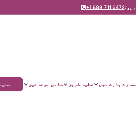
ریں:
+1 888 711 6472
عطیہ
مارے بارے میں
عطیہ کریں
شامل ہوجائیں