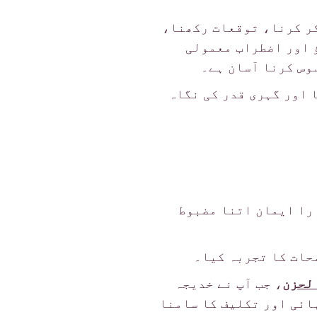
کر کرنا، توقعات رکھنا،
 اور اضطراب معمولی
وس کرنا آسان ہے۔
 اور گہری قدر کی نگاہ
ارا ایمان اتنا مضبوط
حات کا تجربہ کیا۔
لحزن
، جب آپ نے خدیجہ
ائی اور تکلیف کا سامنا