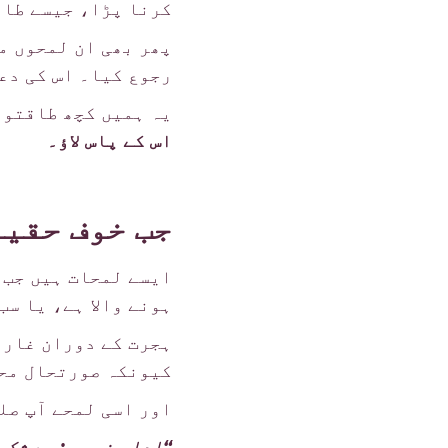
کرنا پڑا، جیسے طائ
پھر بھی ان لمحوں م
رجوع کیا۔ اس کی دع
یہ ہمیں کچھ طاقتور
اس کے پاس لاؤ۔
جب خوف حقیق
ایسے لمحات ہیں جب 
ہونے والا ہے، یا سب
ہجرت کے دوران غار 
کیونکہ صورتحال محف
اور اسی لمحے آپ صلی
“اداس نہ ہو; بے شک 