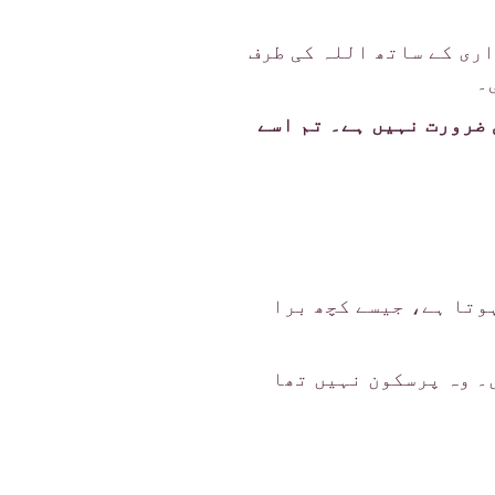
ری کے ساتھ اللہ کی طرف
۔
 ضرورت نہیں ہے۔ تم اسے
وتا ہے، جیسے کچھ برا
۔ وہ پرسکون نہیں تھا