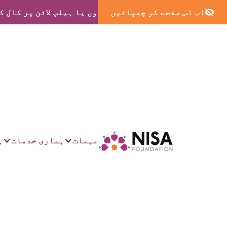
اب اس صفحے کو چھپائیں
ہمارے گھروں یا ہیلپ لائن پر کال ک
مہمات
ہماری خدمات
ہ