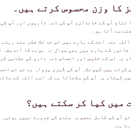
ز کا وزن محسوس کرتے ہیں۔
ا تناؤ آپ کے خاندان، آپ کی ذمہ داریوں اور آپ کی
نے سے آتا ہو۔
للہ عنہ امت کے بارے میں اس حد تک فکر مند رہتے ت
 جانور کے بارے میں بھی سوال نہ ہونے کا اندیشہ ت
، یہ اس کے خلوص اور احساس ذمہ داری کی عکاسی کر
کرتے ہیں کیونکہ آپ کی گہری پرواہ ہے تو اس احساس
یں کہتا، یہ آپ کو سکھاتا ہے کہ اسے اللہ کے ساتھ
 میں کیا کر سکتے ہیں؟
تو آپ کو کامل منصوبہ بندی کی ضرورت نہیں ہوتی۔ آ
رت ہے۔