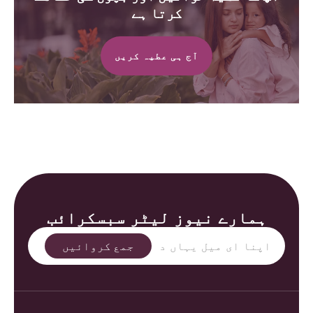
کرتا ہے
آج ہی عطیہ کریں
ہمارے نیوز لیٹر سبسکرائب