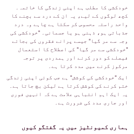
خودکشی کا مطلب ہے اپنی زندگی کا خاتمہ۔
کچھ لوگوں کے لیے، یہ ان کے درد سے بچنے کا
واحد راستہ محسوس کر سکتا ہے چاہے وہ درد
جذباتی ہو، ذہنی ہو یا جسمانی۔ "خودکشی کی
وجہ سے مر گیا" جیسے پرانے فقروں کی بجائے
"خودکشی سے مر گیا" کی اصطلاح کا استعمال
فیصلے کو دور کرنے اور ہمدردی پر توجہ
مرکوز کرنے میں مدد کرتا ہے۔
ایک "خودکشی کی کوشش" ہے جب کوئی اپنی زندگی
ختم کرنے کی کوشش کرتا ہے لیکن بچ جاتا ہے۔
یہ ایک اہم انتباہی علامت ہے کہ انہیں فوری
اور جاری مدد کی ضرورت ہے۔
ہماری کمیونٹیز میں یہ گفتگو کیوں