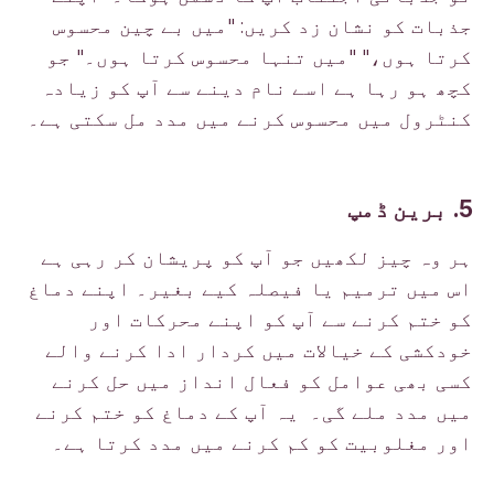
جذبات کو نشان زد کریں: "میں بے چین محسوس
کرتا ہوں،" "میں تنہا محسوس کرتا ہوں۔" جو
کچھ ہو رہا ہے اسے نام دینے سے آپ کو زیادہ
کنٹرول میں محسوس کرنے میں مدد مل سکتی ہے۔
5. برین ڈمپ
ہر وہ چیز لکھیں جو آپ کو پریشان کر رہی ہے
اس میں ترمیم یا فیصلہ کیے بغیر۔ اپنے دماغ
کو ختم کرنے سے آپ کو اپنے محرکات اور
خودکشی کے خیالات میں کردار ادا کرنے والے
کسی بھی عوامل کو فعال انداز میں حل کرنے
میں مدد ملے گی۔ یہ آپ کے دماغ کو ختم کرنے
اور مغلوبیت کو کم کرنے میں مدد کرتا ہے۔