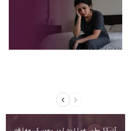
آپ کا عطیہ خواتین اور بچوں کی حفاظت