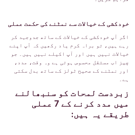
خودکشی کے خیالات سے نمٹنے کی حکمت عملی
اگر آپ خودکشی کے خیالات کے ساتھ جدوجہد کر
رہے ہیں، تو براہ کرم یاد رکھیں کہ آپ اپنے
خیالات نہیں ہیں اور آپ اکیلے نہیں ہیں۔ جو
چیز اب مستقل محسوس ہوتی ہے وہ وقت، مدد،
اور نمٹنے کے صحیح ٹولز کے ساتھ بدل سکتی
ہے۔
زبردست لمحات کو سنبھالنے
میں مدد کرنے کے 7 عملی
طریقے یہ ہیں: