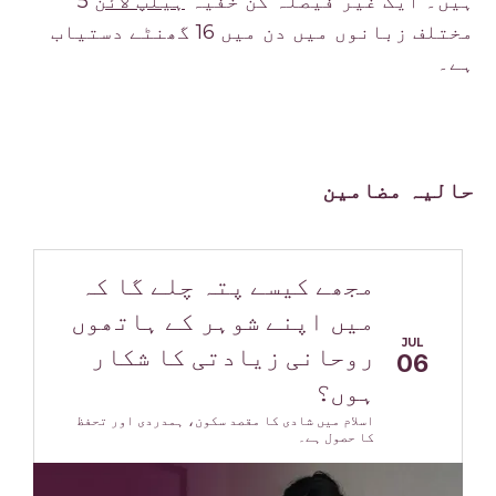
ہیں۔ ایک غیر فیصلہ کن خفیہ
ہیلپ لائن
5
مختلف زبانوں میں دن میں 16 گھنٹے دستیاب
ہے۔
حالیہ مضامین
مجھے کیسے پتہ چلے گا کہ
میں اپنے شوہر کے ہاتھوں
JUL
روحانی زیادتی کا شکار
06
ہوں؟
اسلام میں شادی کا مقصد سکون، ہمدردی اور تحفظ
کا حصول ہے۔