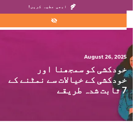
ہمارے گھروں یا ہیلپ لائن پر کال کریں:
+1 888 711 6472
ابھی عطیہ کریں!
August 26, 2025
خودکشی کو سمجھنا اور
خودکشی کے خیالات سے نمٹنے کے
7 ثابت شدہ طریقے