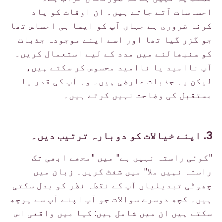
احساسات آتے جاتے ہیں۔ ان اوقات کو یاد
کرنا ضروری ہے جہاں آپ کو ایسا ہی احساس تھا
جو گزر گیا تھا اور اسے اپنے موجودہ جذبات
کو سنبھالنے میں مدد کے لیے استعمال کریں۔
آپ ناامید یا ناامید محسوس کر سکتے ہیں،
لیکن یہ جذبات عارضی ہیں۔ وہ آپ کی قدر یا
مستقبل کی وضاحت نہیں کرتے ہیں۔
3. اپنے خیالات کو دوبارہ ترتیب دیں۔
"کوئی راستہ نہیں ہے" میں "مجھے ابھی تک
راستہ نہیں ملا" میں شفٹ کریں۔ زبان میں
چھوٹی تبدیلیاں آپ کے نقطہ نظر کو بدل سکتی
ہیں۔ کچھ دوسرے سوالات جو آپ اپنے آپ سے پوچھ
سکتے ہیں ان میں شامل ہیں: کیا میں واقعی اس