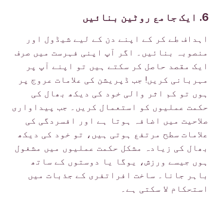
6. ایک جامع روٹین بنائیں
اہداف طے کر کے اپنے دن کے لیے شیڈول اور
منصوبہ بنائیں۔ اگر آپ اپنی فہرست میں صرف
ایک مقصد حاصل کر سکتے ہیں تو اپنے آپ پر
مہربانی کریں! جب ڈپریشن کی علامات عروج پر
ہوں تو کم اثر والی خود کی دیکھ بھال کی
حکمت عملیوں کو استعمال کریں۔ جب پیداواری
صلاحیت میں اضافہ ہوتا ہے اور افسردگی کی
علامات سطح مرتفع ہوتی ہیں، تو خود کی دیکھ
بھال کی زیادہ مشکل حکمت عملیوں میں مشغول
ہوں جیسے ورزش، یوگا یا دوستوں کے ساتھ
باہر جانا۔ ساخت افراتفری کے جذبات میں
استحکام لا سکتی ہے۔