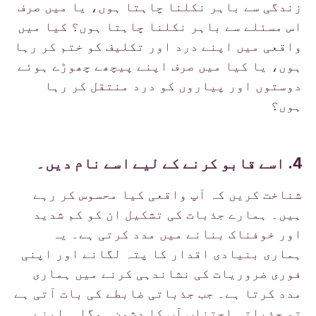
زندگی سے باہر نکلنا چاہتا ہوں، یا میں صرف
اس مسئلے سے باہر نکلنا چاہتا ہوں؟ کیا میں
واقعی میں اپنے درد اور تکلیف کو ختم کر رہا
ہوں، یا کیا میں صرف اپنے پیچھے چھوڑے ہوئے
دوستوں اور پیاروں کو درد منتقل کر رہا
ہوں؟
4. اسے قابو کرنے کے لیے اسے نام دیں۔
شناخت کریں کہ آپ واقعی کیا محسوس کر رہے
ہیں۔ ہمارے جذبات کی تشکیل ان کو کم شدید
اور خوفناک بنانے میں مدد کرتی ہے۔ یہ
ہماری بنیادی اقدار کا پتہ لگانے اور اپنی
فوری ضروریات کی نشاندہی کرنے میں ہماری
مدد کرتا ہے۔ جب جذباتی ضابطے کی بات آتی ہے
تو جذباتی اجتناب آپ کا دشمن ہوگا۔ اپنے