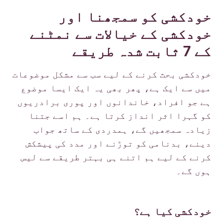
خودکشی کو سمجھنا اور
خودکشی کے خیالات سے نمٹنے
کے 7 ثابت شدہ طریقے
خودکشی بحث کرنے کے لیے سب سے مشکل موضوعات
میں سے ایک ہے، پھر بھی یہ ایک ایسا موضوع
ہے جو افراد، خاندانوں اور پوری برادریوں
کو گہرا اثر انداز کرتا ہے۔ ہم اسے جتنا
زیادہ سمجھیں گے، ہمدردی کے ساتھ جواب
دینے، بدنامی کو توڑنے اور مدد کی پیشکش
کرنے کے لیے ہم اتنے ہی بہتر طریقے سے لیس
ہوں گے۔
خودکشی کیا ہے؟