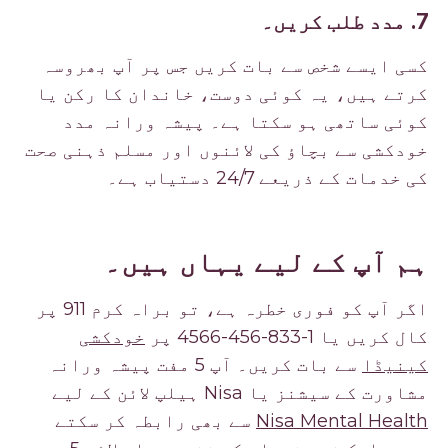
7. مدد طلب کریں۔
کسی ایسے شخص سے بات کریں جس پر آپ بھروسہ
کرتے ہیں، یہ کوئی دوست، خاندان کا رکن یا
کوئی ساتھی ہو سکتا ہے۔ پیشہ ورانہ مدد
خودکشی سے بچاؤ کی لائنوں اور مسلم ذہنی صحت
کی خدمات کے ذریعے 24/7 دستیاب ہے۔
ہم آپ کے لیے یہاں ہیں۔
اگر آپ کو فوری خطرہ ہے، تو براہ کرم 911 پر
کال کریں یا 1-833-456-4566 پر
خودکشی
کینیڈا
سے بات کریں۔ آپ 5 مفت پیشہ ورانہ
مشاورت کے سیشنز یا Nisa ہیلپ لائن کے لیے
Nisa Mental Health
سے بھی رابطہ کر سکتے