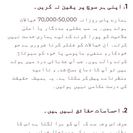
1. اپنی ہر سوچ پر یقین نہ کریں۔
ہمارے پاس روزانہ 50,000-70,000 خیالات
ہوتے ہیں۔ یہ سب عقلی، مددگار یا اعلیٰ
صلاحیت کو پورا کرنے کے لیے ہماری خدمت نہیں
کرتے۔ ان خیالات کو فلٹر کرنا ضروری ہے جو
خودکار، منفی، مایوسی یا خود کو سبوتاژ
کرنے والے ہوں۔ جب آپ جذباتی درد میں ہوتے
ہیں تو آپ کا دماغ مسخ شدہ، ناامید
منظرنامے پیش کر سکتا ہے۔ یہ ہمیشہ حقیقت
کی درست عکاسی نہیں ہوتیں۔
2. احساسات حقائق نہیں ہیں۔
صرف اس وجہ سے کہ آپ کو برا لگتا ہے اس کا
مطلب یہ نہیں ہے کہ صورتحال خراب ہے۔