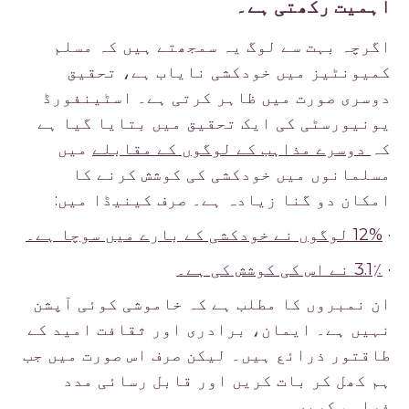
اہمیت رکھتی ہے۔
اگرچہ بہت سے لوگ یہ سمجھتے ہیں کہ مسلم
کمیونٹیز میں خودکشی نایاب ہے، تحقیق
دوسری صورت میں ظاہر کرتی ہے۔ اسٹینفورڈ
یونیورسٹی کی ایک تحقیق میں بتایا گیا ہے
کہ
دوسرے مذاہب کے لوگوں کے مقابلے
میں
مسلمانوں میں خودکشی کی کوشش کرنے کا
امکان دو گنا زیادہ ہے۔ صرف کینیڈا میں:
·
12% لوگوں نے خودکشی کے بارے میں سوچا ہے۔
·
3.1٪ نے اس کی کوشش کی ہے۔
ان نمبروں کا مطلب ہے کہ خاموشی کوئی آپشن
نہیں ہے۔ ایمان، برادری اور ثقافت امید کے
طاقتور ذرائع ہیں۔ لیکن صرف اس صورت میں جب
ہم کھل کر بات کریں اور قابل رسائی مدد
فراہم کریں۔