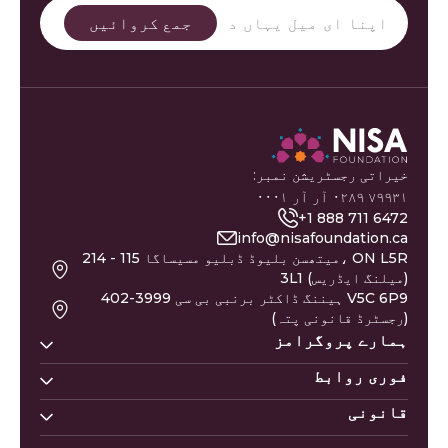
خیراتی رجسٹریشن نمبر:
۷۹۹۳۱ ۰۲۸۹ آر آر ۰۰۰۱
+1 888 711 6472
info@nisafoundation.ca
214 - 115 میتھسن بلیوڈ ڈبلیو مسیساگا، ON L5R
3L1 (میلنگ ایڈریس)
402-3999 ہیننگ ڈاکٹر برنبی بی سی V5C 6P9
(رجسٹرڈ قانونی پتہ)
ہمارے پروگرامز
فوری روابط
نسا ہومز
نسا ہیلپ لائن
قانونی
عطیہ دیں
بچوں کے نام
نسا لرننگ
غزہ کے متاثرین
اسلامی کیلنڈر