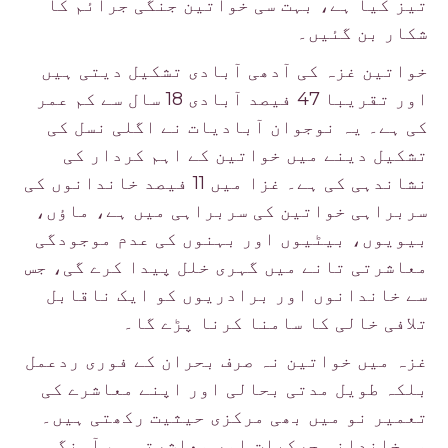
تیز کیا ہے، بہت سی خواتین جنگی جرائم کا
شکار بن گئیں۔
خواتین غزہ کی آدھی آبادی تشکیل دیتی ہیں
اور تقریبا 47 فیصد آبادی 18 سال سے کم عمر
کی ہے۔ یہ نوجوان آبادیات نے اگلی نسل کی
تشکیل دینے میں خواتین کے اہم کردار کی
نشاندہی کی ہے۔ غزا میں 11 فیصد خاندانوں کی
سربراہی خواتین کی سربراہی میں ہے، ماؤں،
بیویوں، بیٹیوں اور بہنوں کی عدم موجودگی
معاشرتی تانے میں گہری خلل پیدا کرے گی، جس
سے خاندانوں اور برادریوں کو ایک ناقابل
تلافی خالی کا سامنا کرنا پڑے گا۔
غزہ میں خواتین نہ صرف بحران کے فوری ردعمل
بلکہ طویل مدتی بحالی اور اپنے معاشرے کی
تعمیر نو میں بھی مرکزی حیثیت رکھتی ہیں۔
وہ خاندانی حرکیات اور معاشرتی ہم آہنگی