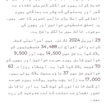
خدمت کرتے ہیں، جو اکثر گھریلو تشدد، بے
گھر اور بدسلوکی کے چکر سے بھاگتی ہیں،
انصافی کی ایک بڑی عالمی تصویر کا حصہ ہیں۔
یہ تعلق فلسطینی خواتین اور بچوں کی
موجودہ حالت میں بالکل واضح ہے۔
29 اپریل 2024 تک غزہ میں اسرائیلی قبضہ
کرنے والی افواج نے 34،488 فلسطینیوں کو
ہلاک کیا ہے جن میں 14،500 بچے اور 9،500
خواتین شامل ہیں، جس سے خواتین اور بچوں کو
70 فیصد ہلاک کیا گیا ہے۔ اوسطا، روزانہ 63
خواتین جن میں 37 ماؤں سمیت ہلاک ہوتی ہیں۔
17،000 سے زائد بچے یتیم ہوگئے ہیں، جس سے
ان گنت خاندانوں کو ٹوٹ گیا ہے اور ناقابل
تصور نقصان سے نمٹنے کے لئے جدوجہد کر رہے
ہیں۔