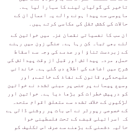
تاخیر کی گولیاں لینے کا سہارا لیا ہے۔
مایوسی سے پیدا ہونے والے یہ اعمال ان کے
حالات کی کشش ثقل کی عکاسی کرتے ہیں۔
ان سب کا نفسیاتی نقصان غزہ میں خواتین کے
لئے بھی تباہ کن رہا ہے۔ جنگی زون میں رہنے
کے زبردست تناؤ اور صدمے کی وجہ سے اسقاط
حمل، مردہ پیدائش اور قبل از وقت پیدائش کی
شرح میں اضافے کی اطلاع دی گئی ہے۔ خاندانی
علیحدگی، قانون کے نفاذ کے خاتمے، اور
وسیع پیمانے پر جنس پر مبنی تشدد نے خواتین
کو درپیش خطرات کو بڑھا دیا ہے۔ خواتین اور
لڑکیوں کے خلاف تشدد سے متعلق اقوام متحدہ
کے خصوصی رپورٹر نے اس بات پر روشنی ڈالی ہے
کہ اسرائیلی قبضے کے تحت فلسطینی خوا
حالیہ دشمنی کے بڑھنے سے صرف اس تکلیف کو