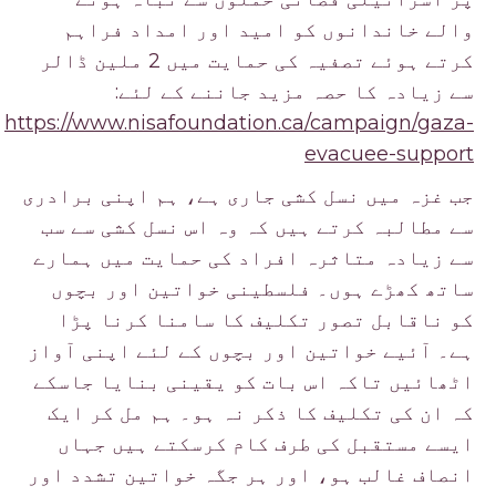
والے خاندانوں کو امید اور امداد فراہم
کرتے ہوئے تصفیہ کی حمایت میں 2 ملین ڈالر
سے زیادہ کا حصہ مزید جاننے کے لئے:
https://www.nisafoundation.ca/campaign/gaza-
evacuee-support
جب غزہ میں نسل کشی جاری ہے، ہم اپنی برادری
سے مطالبہ کرتے ہیں کہ وہ اس نسل کشی سے سب
سے زیادہ متاثرہ افراد کی حمایت میں ہمارے
ساتھ کھڑے ہوں۔ فلسطینی خواتین اور بچوں
کو ناقابل تصور تکلیف کا سامنا کرنا پڑا
ہے۔ آئیے خواتین اور بچوں کے لئے اپنی آواز
اٹھائیں تاکہ اس بات کو یقینی بنایا جاسکے
کہ ان کی تکلیف کا ذکر نہ ہو۔ ہم مل کر ایک
ایسے مستقبل کی طرف کام کرسکتے ہیں جہاں
انصاف غالب ہو، اور ہر جگہ خواتین تشدد اور