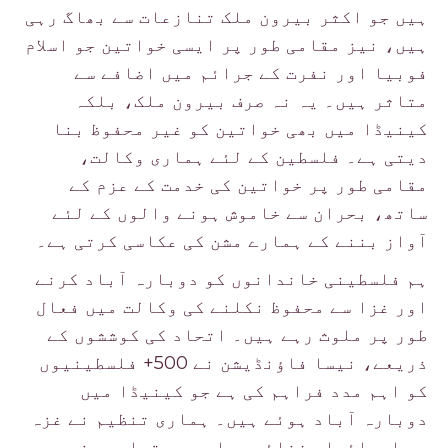
ہیں جو اکثر بیرون ملک تنازعات سے بھاگ رہی
ہیں، نیز مقامی طور پر ایسی خواتین جو اسلام
فوبیا اور نفرت کے جرائم میں اضافے سے
متاثر ہیں۔ یہ نہ صرف بیرون ملک، بلکہ
کینیڈا میں بھی خواتین کو غیر محفوظ بنا
دیتی ہے۔ فلسطین کے لئے ہماری وکالت،
مقامی طور پر خواتین کی خدمت کے عزم کے
ساتھ، بحران سے خاموش ہونے والوں کے لئے
آواز بننے کے ہمارے مشن کی عکاسی کرتی ہے۔
ہم فلسطینی خاندانوں کو دوبارہ آباد کرنے
اور غزا سے محفوظ نکلنے کی وکالت میں فعال
طور پر ملوث رہے ہیں۔ اتحاد کی کوششوں کے
ذریعے، نیسا فاؤنڈیشن نے 500+ فلسطینیوں
کو اہم مدد فراہم کی ہے جو کینیڈا میں
دوبارہ آباد ہوئے ہیں۔ ہماری تنظیم نے غزہ
پر اسرائیلی فضائی حملوں سے تباہ ہونے