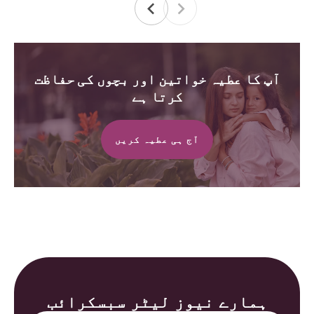
آپ کا عطیہ خواتین اور بچوں کی حفاظت
کرتا ہے
آج ہی عطیہ کریں
ہمارے نیوز لیٹر سبسکرائب