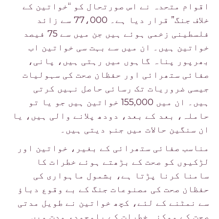
اقوام متحدہ نے اس صورتحال کو “خواتین کے
خلاف جنگ” قرار دیا ہے۔ 77،000 سے زائد
فلسطینی زخمی ہوئے ہیں جن میں سے 75 فیصد
خواتین ہیں۔ ان میں سے بہت سی خواتین اب
بھرپور پناہ گاہوں میں رہتی ہیں، پانی،
صفائی ستھرائی اور حفظان صحت کی سہولیات
جیسی ضروریات تک رسائی حاصل نہیں کرتی
ہیں۔ ان میں 155,000 خواتین ہیں جو یا تو
حاملہ، بعد کے بعد، دودھ پلانے والی ہیں، یا
ان سنگین حالات میں جنم دیتی ہیں۔
مناسب صفائی ستھرائی کے بغیر، خواتین اور
لڑکیوں کو صحت کے بڑھتے ہوئے خطرات کا
سامنا کرنا پڑتا ہے، بشمول ماہواری کی
حفظان صحت کی مصنوعات جنگ کے بے وقوع دباؤ
سے نمٹنے کے لئے، کچھ خواتین نے طویل مدتی
صحت کے ممکنہ خطرات کے باوجود، مدت میں