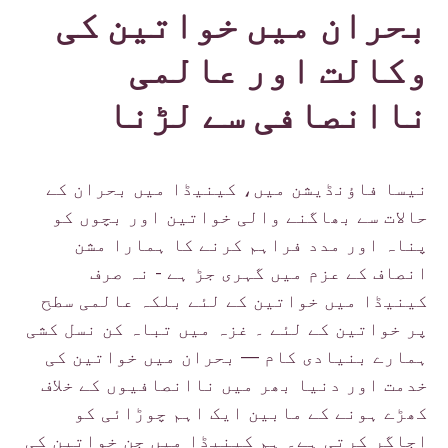
بحران میں خواتین کی
وکالت اور عالمی
ناانصافی سے لڑنا
نیسا فاؤنڈیشن میں، کینیڈا میں بحران کے
حالات سے بھاگنے والی خواتین اور بچوں کو
پناہ اور مدد فراہم کرنے کا ہمارا مشن
انصاف کے عزم میں گہری جڑ ہے - نہ صرف
کینیڈا میں خواتین کے لئے بلکہ عالمی سطح
پر خواتین کے لئے ۔ غزہ میں تباہ کن نسل کشی
ہمارے بنیادی کام — بحران میں خواتین کی
خدمت اور دنیا بھر میں ناانصافیوں کے خلاف
کھڑے ہونے کے مابین ایک اہم چوڑائی کو
اجاگر کرتی ہے۔ ہم کینیڈا میں جن خواتین کی