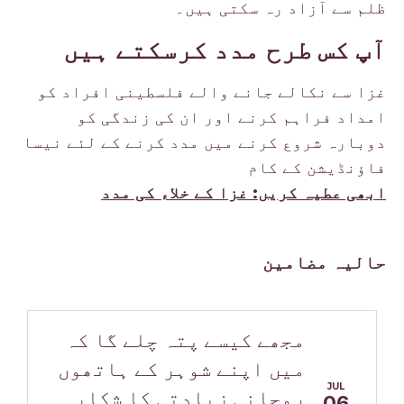
ظلم سے آزاد رہ سکتی ہیں۔
آپ کس طرح مدد کرسکتے ہیں
غزا سے نکالے جانے والے فلسطینی افراد کو
امداد فراہم کرنے اور ان کی زندگی کو
دوبارہ شروع کرنے میں مدد کرنے کے لئے نیسا
فاؤنڈیشن کے کام
ابھی عطیہ کریں: غزا کے خلاء کی مدد
حالیہ مضامین
مجھے کیسے پتہ چلے گا کہ
میں اپنے شوہر کے ہاتھوں
JUL
روحانی زیادتی کا شکار
06