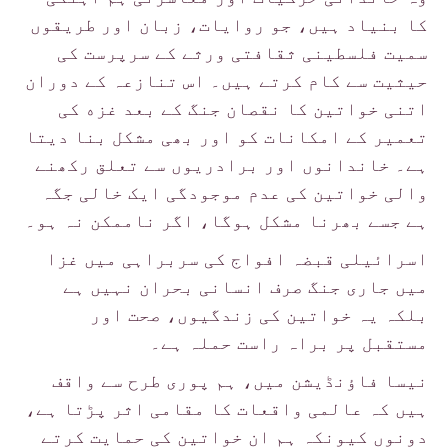
کا بنیاد ہیں، جو روایات، زبان اور طریقوں
سمیت فلسطینی ثقافتی ورثے کے سرپرست کی
حیثیت سے کام کرتے ہیں۔ اس تنازعہ کے دوران
اتنی خواتین کا نقصان جنگ کے بعد غزه کی
تعمیر کے امکانات کو اور بھی مشکل بنا دیتا
ہے۔ خاندانوں اور برادریوں سے تعلق رکھنے
والی خواتین کی عدم موجودگی ایک خالی جگہ
ہے جسے بھرنا مشکل ہوگا، اگر ناممکن نہ ہو۔
اسرائیلی قبضہ افواج کی سربراہی میں غزا
میں جاری جنگ صرف انسانی بحران نہیں ہے
بلکہ یہ خواتین کی زندگیوں، صحت اور
مستقبل پر براہ راست حملہ ہے۔
نیسا فاؤنڈیشن میں، ہم پوری طرح سے واقف
ہیں کہ عالمی واقعات کا مقامی اثر پڑتا ہے،
دونوں کیونکہ ہم ان خواتین کی حمایت کرتے