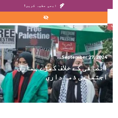
ہمارے گھروں یا ہیلپ لائن پر کال کریں:
+1 888 711 6472
ابھی عطیہ کریں!
September 27, 2024
انصافی کے خلاف کھڑے ہماری
اجتماعی ذمہ داری