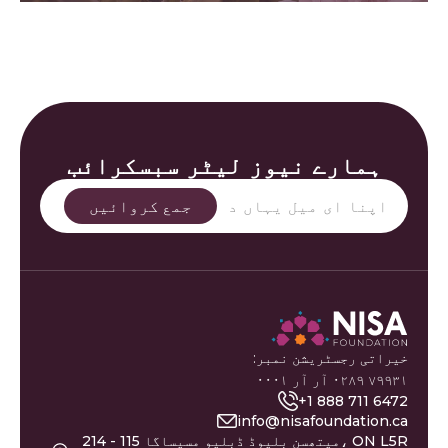
ہمارے نیوز لیٹر سبسکرائب
خیراتی رجسٹریشن نمبر:
۷۹۹۳۱ ۰۲۸۹ آر آر ۰۰۰۱
+1 888 711 6472
info@nisafoundation.ca
214 - 115 میتھسن بلیوڈ ڈبلیو مسیساگا، ON L5R