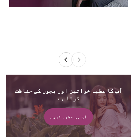
آپ کا عطیہ خواتین اور بچوں کی حفاظت
کرتا ہے
آج ہی عطیہ کریں