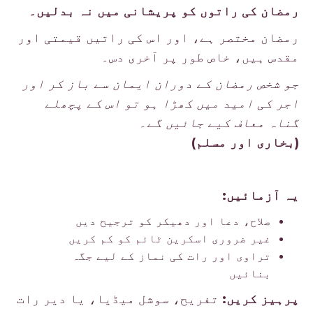
رمضان کی راتوں کو پریشانی میں نہ بدلیں۔
رمضان مختصر ہے، اور اس کی راتیں قیمتی اور
مقدس ہیں، خاص طور پر آخری دس۔
جو شخص رمضان کے دوران ایمان سے باز کر اور
اجر کی امید میں کھڑا ہو تو اس کے پچھلے
گناہ معاف کیے جائیں گے۔
(بخاری اور مسلم)
یہ آزمائیں:
صلاح، دعا اور دھیکر کو ترجیح دیں
غیر ضروری اسکرین ٹائم کو کم کریں
تراوی اور رات کی نماز کے لیے جگہ
بنائیں
پرہیز کریں:
تفریح، سوشل میڈیا، یا دیر رات