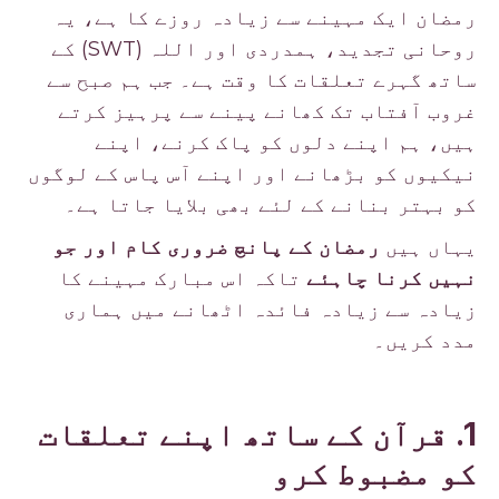
رمضان ایک مہینے سے زیادہ روزے کا ہے، یہ
روحانی تجدید، ہمدردی اور اللہ (SWT) کے
ساتھ گہرے تعلقات کا وقت ہے۔ جب ہم صبح سے
غروب آفتاب تک کھانے پینے سے پرہیز کرتے
ہیں، ہم اپنے دلوں کو پاک کرنے، اپنے
نیکیوں کو بڑھانے اور اپنے آس پاس کے لوگوں
کو بہتر بنانے کے لئے بھی بلایا جاتا ہے۔
یہاں ہیں
رمضان کے پانچ ضروری کام اور جو
نہیں کرنا چاہئے
تاکہ اس مبارک مہینے کا
زیادہ سے زیادہ فائدہ اٹھانے میں ہماری
مدد کریں۔
1. قرآن کے ساتھ اپنے تعلقات
کو مضبوط کرو