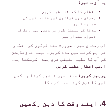
یہ آزمائیں:
افطار کا کھانا عطیہ کریں
بحران میں خواتین اور خاندانوں کی
حمایت کریں
سدقا کو مستقل طور پر دیں، یہاں تک کہ
تھوڑی مقدار میں
اس رمضان میں، ضرورت مند لوگوں کو افطار
فراہم کرنے میں مدد کریں۔ نیسا فاؤنڈیشن
کو آپ کا عطیہ حقیقی فرق پیدا کرسکتا ہے۔
ابھی افطار عطیہ کریں
پرہیز کریں:
صدقہ میں تاخیر کرنا یا کسی
اور کا فرض کرنا مدد کرے گا۔
4. اپنے وقت کا ذہن رکھیں