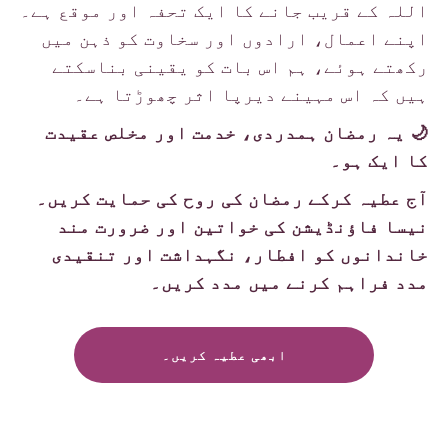
اللہ کے قریب جانے کا ایک تحفہ اور موقع ہے۔
اپنے اعمال، ارادوں اور سخاوت کو ذہن میں
رکھتے ہوئے، ہم اس بات کو یقینی بناسکتے
ہیں کہ اس مہینے دیرپا اثر چھوڑتا ہے۔
🌙 یہ رمضان ہمدردی، خدمت اور مخلص عقیدت
کا ایک ہو۔
آج عطیہ کرکے رمضان کی روح کی حمایت کریں۔
نیسا فاؤنڈیشن کی خواتین اور ضرورت مند
خاندانوں کو افطار، نگہداشت اور تنقیدی
مدد فراہم کرنے میں مدد کریں۔
ابھی عطیہ کریں۔