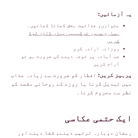
یہ آزمائیں:
متوازن، غذائیت بخش کھانا کھائیں۔
ہماری سہور ترکیبیں یہاں ڈاؤن لوڈ
کریں
روزانہ ارادہ کرو
جب آبادہ پر توجہ دینے کی ضرورت ہو تو
آرام کریں
پرہیز کریں:
افطار کو ضرورت سے زیادہ عذاب
میں تبدیل کرنا یا روزے کے روحانی مقصد کو
نظر سے محروم کرنا۔
ایک حتمی عکاسی
رمضان دوبارہ ترتیب دینے، شفا دینے اور