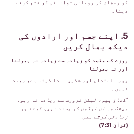
کو رمضان کی روحانی توانائی کو ختم کرنے
دینا۔
5. اپنے جسم اور ارادوں کی
دیکھ بھال کریں
روزے کے مقصد کو زیادہ سے زیادہ نہ بھولنا
اور نہ بھولنا
روزہ اعتدال اور شکریہ ادا کرتا ہے، زیادہ
نہیں۔
“کھاؤ پیو، لیکن ضرورت سے زیادہ نہ رہو۔
بیشک وہ ان لوگوں کو پسند نہیں کرتا جو
زیادتی کرتے ہیں
(قرآن 7:31)