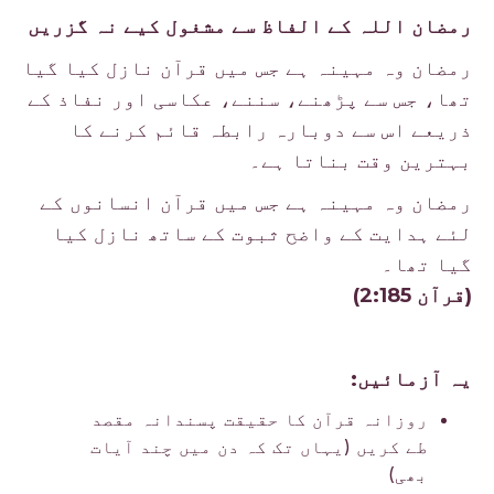
رمضان اللہ کے الفاظ سے مشغول کیے نہ گزریں
رمضان وہ مہینہ ہے جس میں قرآن نازل کیا گیا
تھا، جس سے پڑھنے، سننے، عکاسی اور نفاذ کے
ذریعے اس سے دوبارہ رابطہ قائم کرنے کا
بہترین وقت بناتا ہے۔
رمضان وہ مہینہ ہے جس میں قرآن انسانوں کے
لئے ہدایت کے واضح ثبوت کے ساتھ نازل کیا
گیا تھا۔
(قرآن 2:185)
یہ آزمائیں:
روزانہ قرآن کا حقیقت پسندانہ مقصد
طے کریں (یہاں تک کہ دن میں چند آیات
بھی)