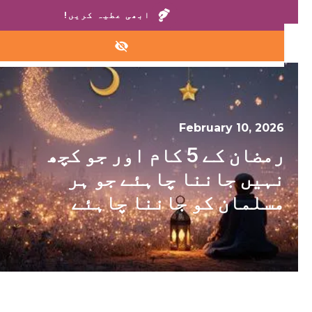
ہمارے گھروں یا ہیلپ لائن پر کال کریں:
+1 888 711 6472
ابھی عطیہ کریں!
February 10, 2026
رمضان کے 5 کام اور جو کچھ
نہیں جاننا چاہئے جو ہر
مسلمان کو جاننا چاہئے