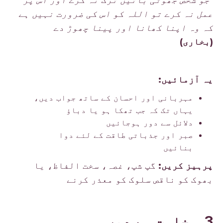
“جو شخص جھوٹی باتیں ترک نہ کرے اور اس پر
عمل نہ کرے تو اللہ کو اس کی ضرورت نہیں ہے
کہ وہ اپنا کھانا اور پینا چھوڑ دے
(بخاری)
یہ آزمائیں:
مہربانی اور احسان کے ساتھ جواب دیں،
یہاں تک کہ جب تھکا ہو یا دباؤ
دلائل سے دور ہوجائیں
صبر اور جذباتی طاقت کے لئے دوا
بنائیں
پرہیز کریں:
گپ شپ، غصہ، سخت الفاظ، یا
بھوک کو ناقص سلوک کو معذر کرنے
3. سخاوت سے دیں