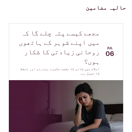
حالیہ مضامین
مجھے کیسے پتہ چلے گا کہ
میں اپنے شوہر کے ہاتھوں
JUL
روحانی زیادتی کا شکار
06
ہوں؟
اسلام میں شادی کا مقصد سکون، ہمدردی اور تحفظ
کا حصول ہے۔