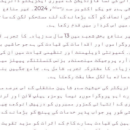
لی کی نسا فاؤنڈیشن کے عبوری ایگزیکٹو ڈائریکٹر
سینٹ
ی ہے، جو یکم اکتوبر سے ن
، 2024۔ غیر منا
ی انصاف کو آگے بڑھانے کے لئے مستحکم لگن کے سا
 میں اس کردار میں قدم رکھا ہے۔
شاہین اپنے ساتھ غیر منافع بخش شعبے میں 13 سال 
وگراموں اور اقدامات کی قیادت کی ہے جو حاشیں ب
 کمیونٹی ڈویلپمنٹ اور تنظیمی قیادت میں ان کی 
 آر، پروجیکٹ مینجمنٹ، بزنس کنسلٹنگ، پیپلز مین
 20 سال سے زیادہ کا مشترکہ تجربہ شامل ہے۔ جامع جگہیں 
 ساتھ بالکل مطابقت رکھتا ہے۔
ریکٹر کی حیثیت سے، شاہین منتقلی کے اس عرصے می
رے اہم پروگراموں، نیسا ہومز، ہیلپ لائن اور لرن
ی کے انتہائی کمزور ممبروں کو درپیش انوکھے چیل
ی طور پر جواب پذیر خدمات کی پہنچ کو بڑھانے کے 
ہین کی قیادت ہمارے کام کے اثرات کو مزید تقویت د