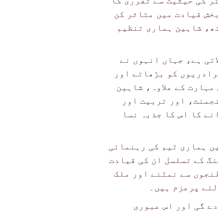
 کی حیثیت سے تقرری کا
فع بخش قیادت میں متاثر کن
تھ، شاہین ہماری تنظیم
سے زیادہ کا تجربہ لاتی ہے، جہاں انہوں نے
رادریوں کو بڑھاتے اور
مہارت کے علاوہ، شاہین
جمنٹ، اور تربیت اور
بنانے کا اس کا جذبہ نسا
ں ہماری ٹیم کی رہنمائی
نگ کے تسلسل ان کی قیادت
نجوں سے نمٹنے اور ملک
لئے پرعزم ہیں۔
ے گی اور اس عبوری