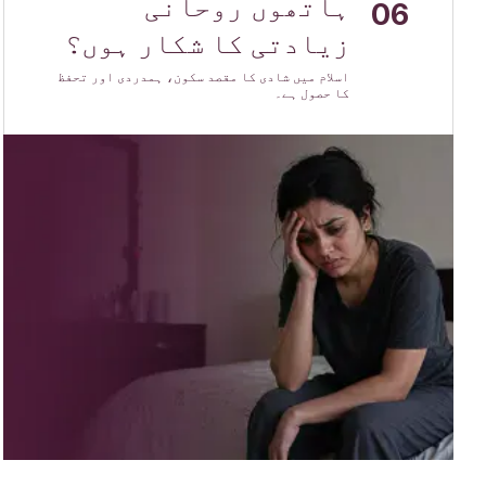
ہاتھوں روحانی
06
زیادتی کا شکار ہوں؟
اسلام میں شادی کا مقصد سکون، ہمدردی اور تحفظ
کا حصول ہے۔