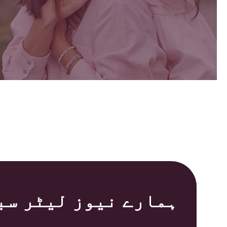
ہمارے نیوز لیٹر سب