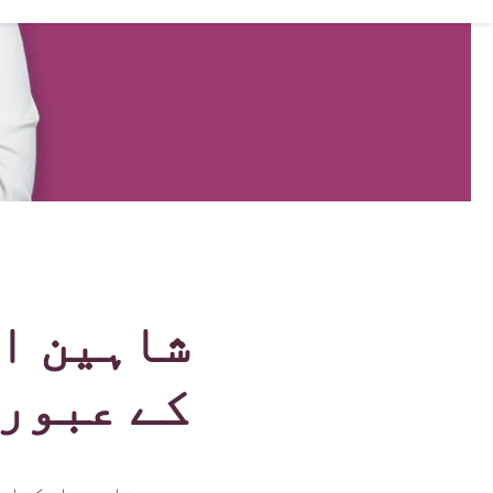
شاہین ا
کے عبوری