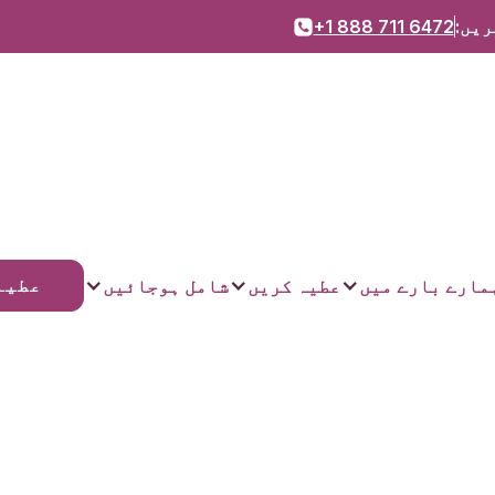
ریں:
+1 888 711 6472
عطیہ
مارے بارے میں
عطیہ کریں
شامل ہوجائیں