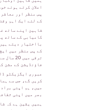
ہمیں شاہین اوکبارا
اعلان کرتے ہوئے خوش
پس منظر اور معاشرت
کے لئے ایک اہم وقت
کامیابی کے ساتھ پر
بااختیار دیتے ہیں۔
کے پس منظر میں ایچ
ترقی میں
فاؤنڈیشن کے مشن کے
عبوری ایگزیکٹو ڈائ
کریں گے، جس سے ہما
میں، ہم اپنی برادر
بھر میں اپنی ثقافت
ہمیں یقین ہے کہ شا