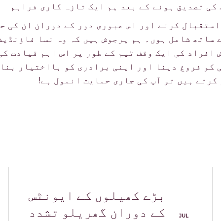
کی تصدیق ہونے کے بعد ہم ایک تازہ کاری فراہم
استقبال کرنے اور اس عبوری دور کے دوران ان کی حم
 ساتھ شامل ہوں۔ ہم پرجوش ہیں کہ وہ نسا فاؤنڈیش
 افراد کی ایک وقف ٹیم کے طور پر اس اہم قیادت کی
 کو فروغ دینا اور اپنی برادری کو بااختیار بنان
کرتے ہیں تو آپ کی جاری حمایت انمول ہے!
بڑے کھیلوں کے ایونٹس
کے دوران گھریلو تشدد
JUL