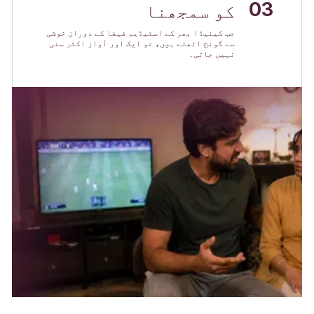
03
کو سمجھنا
جب کینیڈا بھر کے اسٹیڈیم فیفا کے دوران خوشی
سے گونج اٹھتے ہیں، تو ایک اور آواز اکثر سنی
نہیں جاتی۔