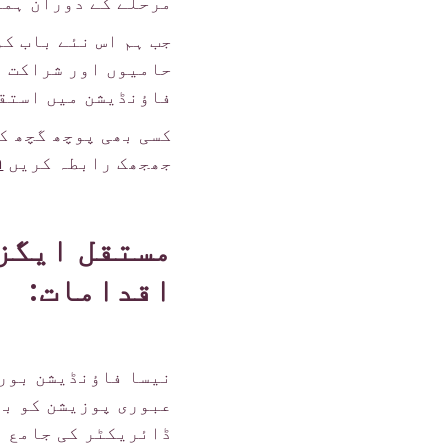
مرحلے کے دوران ہما
جب ہم اس نئے باب ک
حامیوں اور شراکت د
فاؤنڈیشن میں استقب
کسی بھی پوچھ گچھ کے
جھجھک رابطہ کریں
a
مستقل ایگز
اقدامات:
نیسا فاؤنڈیشن بورڈ
عبوری پوزیشن کو بھ
ڈائریکٹر کی جامع ت