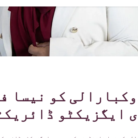
وکبارالی کو نیسا ف
 ایگزیکٹو ڈائریکٹر