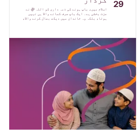
29
اسلام میں، باپ ہونے کی ذمہ داری کو اللہ ﷻ نے
عزت بخشی ہے۔ ایک باپ صرف کمانے والا ہی نہیں
ہوتا، بلکہ وہ خاندان میں دیکھ بھال کرنے والا،
محافظ، رہنما اور شفقت کا سرچشمہ بھی ہوتا ہے۔