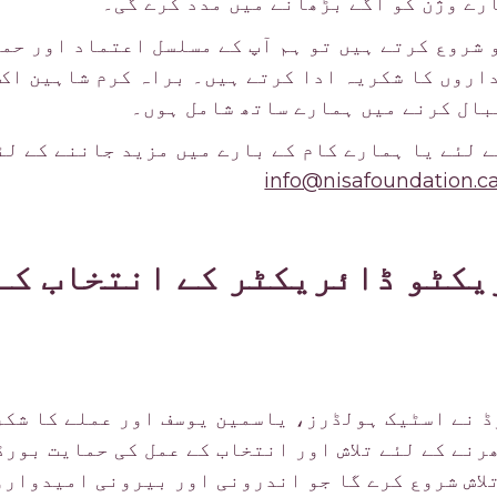
رے وژن کو آگے بڑھانے میں مدد کرے گی۔
و شروع کرتے ہیں تو ہم آپ کے مسلسل اعتماد اور حم
اروں کا شکریہ ادا کرتے ہیں۔ براہ کرم شاہین اک
ال کرنے میں ہمارے ساتھ شامل ہوں۔
 لئے یا ہمارے کام کے بارے میں مزید جاننے کے لئے
info@nisafoundation.c
یکٹو ڈائریکٹر کے انتخاب کے
 نے اسٹیک ہولڈرز، یاسمین یوسف اور عملے کا شکر
رنے کے لئے تلاش اور انتخاب کے عمل کی حمایت بور
لاش شروع کرے گا جو اندرونی اور بیرونی امیدوارو