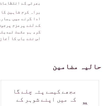
بھرتی کے انتظامات 
براہ کرم شاہین کا 
ادا کرنے میں ہمارے
کے لئے پرعزم پرجوش
کر، ہم مثبت تبدیلی
اس نئے باب کا آغاز 
حالیہ مضامین
مجھے کیسے پتہ چلے گا
کہ میں اپنے شوہر کے
JUL