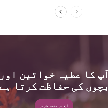
پ کا عطیہ خواتین اور
چوں کی حفاظت کرتا ہے
آج ہی عطیہ کریں