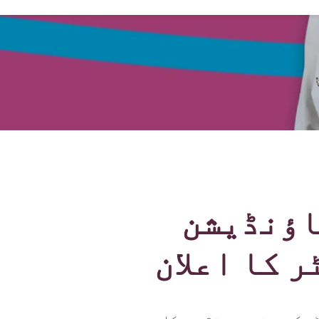
اؤنڈیشن
 کا اعلان