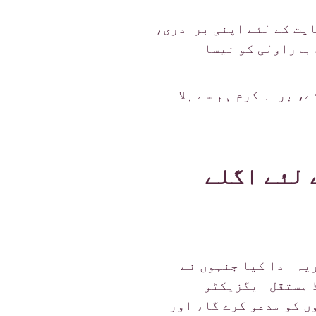
ایت کے لئے اپنی برادری،
 باراولی کو نیسا
، براہ کرم ہم سے بلا
 لئے اگلے
یہ ادا کیا جنہوں نے
ڈ مستقل ایگزیکٹو
ں کو مدعو کرے گا، اور