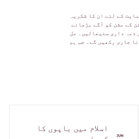
ایت کے لئے ان کا شکریہ
ن کے مشن کو آگے بڑھانے
 ذمہ داری سنبھالیں۔ مل
ا جاری رکھیں گے۔ جب ہم
اسلام میں باپوں کا
JUN
کردار