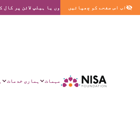
اب اس صفحے کو چھپائیں
ہمارے گھروں یا ہیلپ لائن پر کال ک
مہمات
ہماری خدمات
ہ