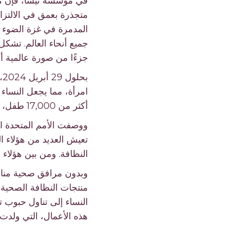
في مؤسسة نيسا، فإن مهمت
متجذرة بعمق في الالتزام
المدمرة في غزة الضوء ع
جميع أنحاء العالم. تشكل
جزءًا من صورة عالمية أك
أكثر من 17,000 طفل، تاركين عددًا لا يحصى من العائلات محطمة وتكافح للتعامل مع خسارة لا يمكن تصورها.
تعيش العديد من هؤلاء 
النظافة. ومن بين هؤلاء 155 ألف امرأة إما حامل أو بعد الولادة أو مرضعة أو تلد في ظل هذه الظروف القاسية.
وبدون مرافق صحية مناسب
منتجات النظافة الصحية 
النساء إلى تناول حبوب 
هذه الأعمال، التي ولد