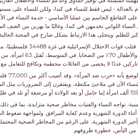
نا المتمثلة في توفير المأوى والدعم للنساء والأطفال الفاري
 بالعدالة - ليس فقط للنساء في كندا، ولكن للنساء على مستوى 
لى التقاطع الحاسم بين عملنا الأساسي - خدمة النساء في ال
 النساء اللواتي نخدمهن في كندا، وغالبًا ما يهربن من العنف ال
بر للظلم. ويتجلى هذا الارتباط بشكل صارخ في المحنة الحالية 
النساء الآن في ملاجئ مكتظة، ويفتقرن إلى الضروريات مثل ا
ة، تواجه النساء والفتيات مخاطر صحية متزايدة، بما في ذلك
أثناء الدورة الشهرية وعدم كفاية المرافق. ولمواجهة ضغوط 
تأخير الدورة الشهرية، على الرغم من المخاطر الصحية المحتم
ت من اليأس، خطورة ظروفهم.