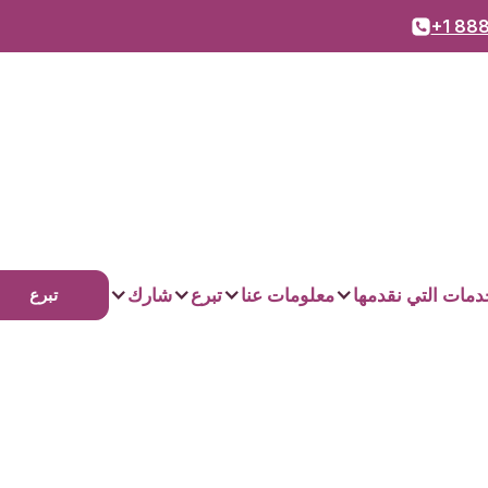
+1 888
دمات التي نقدمها
معلومات عنا
تبرع
شارك
تبرع