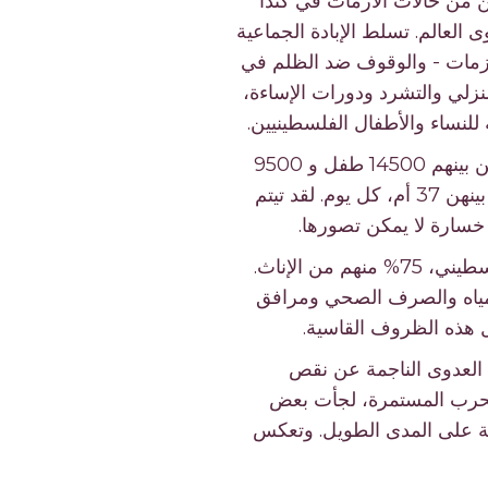
ن من حالات الأزمات في كندا
العالم. تسلط الإبادة الجماعية
أزمات - والوقوف ضد الظلم في
منزلي والتشرد ودورات الإساءة،
للنساء والأطفال الفلسطينيين.
بحلول 29 أبريل 2024، قتلت قوات الاحتلال الإسرائيلية في غزة 34488 فلسطينيًا، من بينهم 14500 طفل و 9500
امرأة، مما يجعل النساء والأطفال 70٪ من الضحايا. في المتوسط، تُقتل 63 امرأة، من بينهن 37 أم، كل يوم. لقد تيتم
ووصفت الأمم المتحدة الوضع بأنه «حرب ضد المرأة». وقد أصيب أكثر من 77,000 فلسطيني، 75% منهم من الإناث.
لمياه والصرف الصحي ومرافق
 العدوى الناجمة عن نقص
الحرب المستمرة، لجأت بعض
لة على المدى الطويل. وتعكس