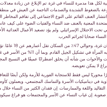
ة لكل هذا مدمرة للنساء في غزة. تم الإبلاغ عن زيادة معدلات ا
فوعة بالضغوط الشديدة والصدمات الناجمة عن العيش في منطقة
وانتشار العنف القائم على النوع الاجتماعي إلى تفاقم المخاطر ا
متحدة المعنية بالعنف ضد النساء والفتيات الضوء على كيف عان
حت الاحتلال الإسرائيلي. ولم يؤد تصعيد الأعمال العدائية الأخي
نساء ضحايا لجرائم الحرب.
تشكل النساء نصف سكان غ
الدور الأساسي الذي تلعبه المرأة في تشكيل ال
ت والأخوات من شأنه أن يخلق اضطرابًا عميقًا في النسيج المج
اغ لا يمكن تعويضه.
ا محوريًا ليس فقط للاستجابة الفورية للأزمة ولكن أيضًا للتعاف
وية في ديناميكيات الأسرة والتماسك المجتمعي، ويعملون كأوصي
لتقاليد واللغة والممارسات. إن فقدان الكثير من النساء خلال 
ر صعوبة. إن غياب النساء عن الأسر والمجتمعات هو فراغ سيك