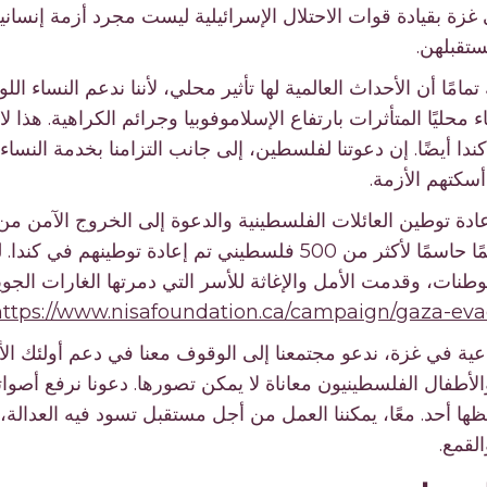
زة بقيادة قوات الاحتلال الإسرائيلية ليست مجرد أزمة إنساني
تقبلهن.
ًا أن الأحداث العالمية لها تأثير محلي، لأننا ندعم النساء اللوا
محليًا المتأثرات بارتفاع الإسلاموفوبيا وجرائم الكراهية. هذا ل
 أيضًا. إن دعوتنا لفلسطين، إلى جانب التزامنا بخدمة النساء 
أسكتهم الأزمة.
ادة توطين العائلات الفلسطينية والدعوة إلى الخروج الآمن من
طنات، وقدمت الأمل والإغاثة للأسر التي دمرتها الغارات الجوي
https://www.nisafoundation.ca/campaign/gaza-ev
اعية في غزة، ندعو مجتمعنا إلى الوقوف معنا في دعم أولئك الأك
الأطفال الفلسطينيون معاناة لا يمكن تصورها. دعونا نرفع أصواتن
ها أحد. معًا، يمكننا العمل من أجل مستقبل تسود فيه العدالة
لقمع.