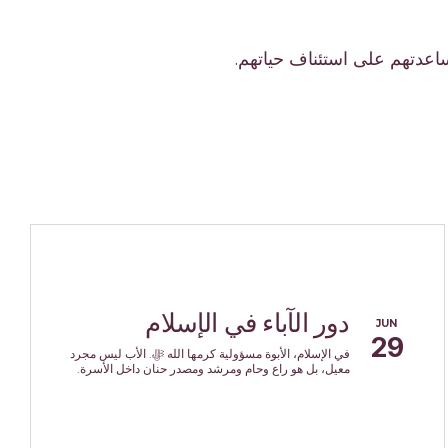
عدتهم على استئناف حياتهم.
دور الآباء في الإسلام
JUN
29
في الإسلام، الأبوة مسؤولية كرمها الله ﷻ. الأب ليس مجرد
معيل، بل هو راعٍ وحامٍ ومرشد ومصدر حنان داخل الأسرة.