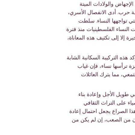
لإجهاض والولادات الميتة
 حرب. أدى الانفصال الأسري،
لتي تواجهها النساء. سلطت
ت النساء الفلسطينيات منذ فترة
رة إلا إلى تكثيف هذه المعاناة،
زة، وحوالي 47٪ من السكان تقل أعمارهم عن 18 عامًا. تؤكد هذه التركيبة السكانية الشابة
جيل القادم. وبما أن 11% من الأسر في غزة ترأسها نساء، فإن غياب
تمعي، مما يترك العائلات
ي طويل الأجل وإعادة بناء
اء على التراث الثقافي
هذا الصراع يجعل احتمال إعادة
ون من الصعب، إن لم يكن من