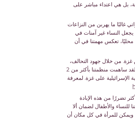
ة، بل هي اعتداء مباشر على
تي غالبًا ما يهربن من النزاعات
ا يجعل النساء غير آمنات في
محليًا، تعكس مهمتنا في أن
 غزة. من خلال جهود التحالف،
قدمت مؤسسة نيسا دعمًا حاسمًا لأكثر من 500 فلسطيني تم إعادة توطينهم في كندا. لقد ساهمت منظمتنا بأكثر من 2
ة الإسرائيلية على غزة. لمعرفة
ثر تضررًا من هذه الإبادة
ا للنساء والأطفال لضمان ألا
، ويمكن للمرأة في كل مكان أن