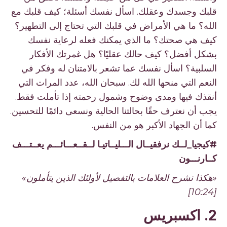
قلبك وجسدك وعقلك. اسأل نفسك أسئلة؛ كيف قلبك مع
الله؟ ما هي الأمراض في قلبك التي تحتاج إلى التطهير؟
كيف هي صحتك؟ ما الذي يمكنك فعله لرعاية نفسك
بشكل أفضل؟ كيف حالك عقليًا؟ هل غمرتك الأفكار
السلبية؟ اسأل نفسك عما تشعر بالامتنان له وفكر في
النعم التي منحها الله لك. سبحان الله، عدد المرات التي
أنقذك فيها ومدى وضوح وشمول رحمته إذا تأملت فقط.
يجب أن نعترف حقًا بحالتنا الحالية ونسعى دائمًا للتحسين.
كما أن الجهاد الأكبر هو من النفس.
#كيجيا_لــك نرفقيــال الـــليــاتيـا لــقــعـــائـــم يعــتـــف
كــارنـــون
«هكذا نشرح العلامات بالتفصيل لأولئك الذين يتأملون»
[10:24]
2. اكسبريس