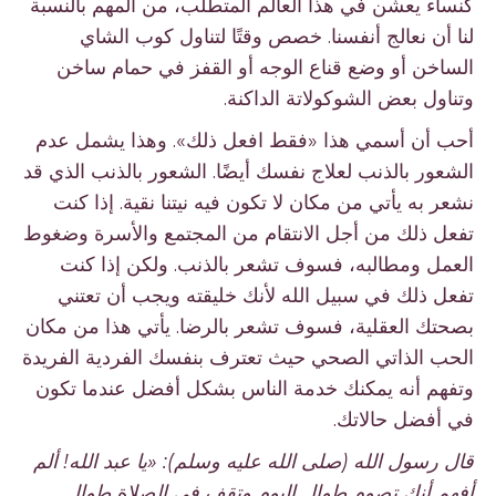
كنساء يعشن في هذا العالم المتطلب، من المهم بالنسبة
لنا أن نعالج أنفسنا. خصص وقتًا لتناول كوب الشاي
الساخن أو وضع قناع الوجه أو القفز في حمام ساخن
وتناول بعض الشوكولاتة الداكنة.
أحب أن أسمي هذا «فقط افعل ذلك». وهذا يشمل عدم
الشعور بالذنب لعلاج نفسك أيضًا. الشعور بالذنب الذي قد
نشعر به يأتي من مكان لا تكون فيه نيتنا نقية. إذا كنت
تفعل ذلك من أجل الانتقام من المجتمع والأسرة وضغوط
العمل ومطالبه، فسوف تشعر بالذنب. ولكن إذا كنت
تفعل ذلك في سبيل الله لأنك خليقته ويجب أن تعتني
بصحتك العقلية، فسوف تشعر بالرضا. يأتي هذا من مكان
الحب الذاتي الصحي حيث تعترف بنفسك الفردية الفريدة
وتفهم أنه يمكنك خدمة الناس بشكل أفضل عندما تكون
في أفضل حالاتك.
قال رسول الله (صلى الله عليه وسلم): «يا عبد الله! ألم
أفهم أنك تصوم طوال اليوم وتقف في الصلاة طوال