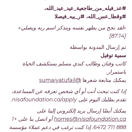
#عد_فيله_من_طاجعية_عيد_عيد_الله،
#وقطا_عس_الله، #ر_بيه_فيصلا
«لقد نجح من يطهر نفسه ويتذكر اسم ربه ويصلي»
[87:14]
تم إرسال المدونة بواسطة
سمية توفيل
كاتب وفنان وطالب كندي مسلم يستكشف الحياة
باستمرار.
يمكنك متابعة شعرها
@sumaiyatufail
إذا كنت تبحث أنت أو أي شخص تعرفه عن المساعدة،
تقدم بطلبك اليوم على nisafoundation.ca/apply.
يمكنك أيضًا إرسال بريد إلكتروني إلينا على
homes@nisafoundation.ca
أو اتصل بنا على +1
888 711 6472. إذا كنت ترغب في دعم عملاء مؤسسة