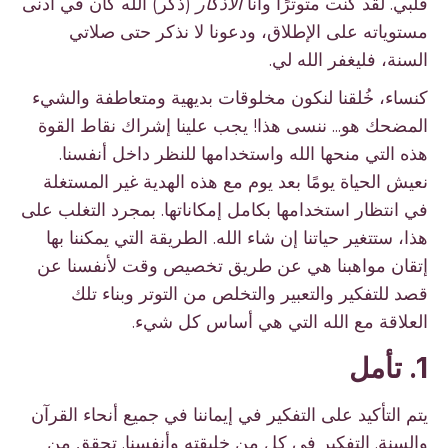
قلبي. لقد كنت متوترًا وأنا
الأذكار
(ذكر) الله كان في أدنى
مستوياته على الإطلاق، ودعونا لا نذكر حتى صلاتي
السنة، فليغفر الله لي.
كنساء، خُلقنا لنكون مخلوقات بديهية ومتعاطفة والشيء
المضحك هو... ننسى هذا! يجب علينا إشراك نقاط القوة
هذه التي منحها الله واستخدامها للنظر داخل أنفسنا.
نعيش الحياة يومًا بعد يوم مع هذه الهدية غير المستغلة
في انتظار استخدامها بكامل إمكاناتها. بمجرد التغلب على
هذا، ستتغير حياتنا إن شاء الله. الطريقة التي يمكننا بها
إتقان مواهبنا هي عن طريق تخصيص وقت لأنفسنا عن
قصد للتفكير والتعبير والتخلص من التوتر وبناء تلك
العلاقة مع الله التي هي أساس كل شيء.
1. تأمل
يتم التأكيد على التفكير في إيماننا في جميع أنحاء القرآن
والسنة. التفكير في كل من خليقته وأنفسنا. تحقق من