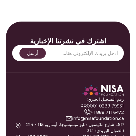
اشترك في نشرتنا الإخبارية
رقم التسجيل الخيري:
79931 0289 RR0001
+1 888 711 6472
info@nisafoundation.ca
214 - 115 شارع ماثيسون دبليو ميسيسوجا، أونتاريو L5R
3L1 (العنوان البريدي)