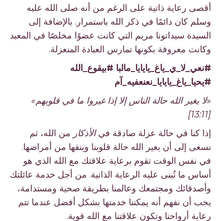
أقصى رعاية ذاتية على الرغم من أنه صلى الله عليه
وسلم كان دائمًا في ذكر الله باستمرار. بالإضافة إلى
السيدة سيداتونا مريم التي كانت عضوًا مخلصًا في المعبد
وكانت معروفة بكونها تمارس العبادة المنعزلة.
#نعي_لا_ي_ياغ_يايايا_مالبا #بيقوع_الله
#يحيا_ياغ_يايايا_نعنعفيه_آم
«لا يغير الله حالة الناس إلا إذا غيروا ما في قلوبهم»
[13:11]
إذا كنا في حالة عزلة صادقة في
الأذكار
من الله، ثم
نسعى إلى أن يغير الله حالة قلوبنا وينقها من أمراضها.
في نفس الوقت تقوم برعاية علاقتك مع الله الذي هو
أساس ما تُبنى عليه الرعاية الذاتية. من أجل خدمة عائلتك
وأصدقائك ومجتمعك وعالمنا بطريقة صحية ومستدامة،
يجب أن نفهم أنه يمكننا خدمتها بشكل أفضل عندما تتم
رعاية أرواحنا وتكون علاقتنا مع الله قوية.