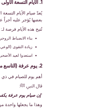
1. الأيام التسعة الأولى من ذي الحجة (موصى به بشدة)
يُعدّ صيام الأيام التسعة 
بعضها يُؤجر عليه أجراً عظ
تُتيح هذه الأيام فرصة لـ:
بناء الانضباط الروحي
زيادة التقوى (الوعي ب
استعدوا لعيد الأضح
2. يوم عرفة (التاسع من ذي الحجة) - أهم أيام الصيام
أهم يوم للصيام في ذي 
قال النبي ﷺ:
“
إن صيام يوم عرفة يكفر 
وهذا ما يجعلها واحدة من 