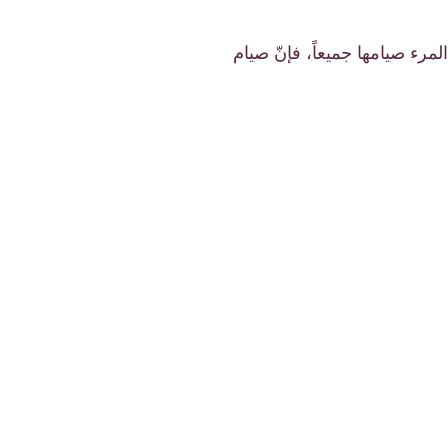
مرء صيامها جميعاً، فإنّ صيام