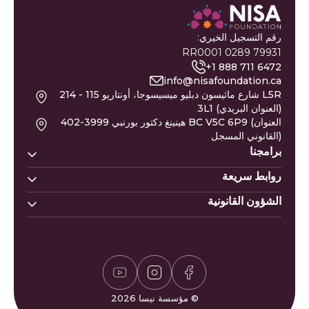
رقم التسجيل الخيري:
79931 0289 RR0001
+1 888 711 6472
info@nisafoundation.ca
214 - 115 شارع ماثيسون دبليو ميسيسوجا، أونتاريو L5R
3L1 (العنوان البريدي)
402-3999 هينينغ دكتور بورنبي BC V5C 6P9 (العنوان
القانوني المسجل)
برامجنا
روابط سريعة
بيوت نسا
خط مساعدة نيسا
الشؤون القانونية
تبرع
أسماء المواليد
نيسا للتعليم
النازحون من غزة
التقويم الهجري
سياسة الزكاة
نيسا للصحة النفسية
عريضة غزة
وظائف
سياسة الخصوصية
حاسبة الزكاة
التطوع
سياسة المتبرعين
مواقيت الصلاة
إشادات وشكاوى
لعبة سودوكو
الأسئلة الشائعة
© مؤسسة نيسا 2026