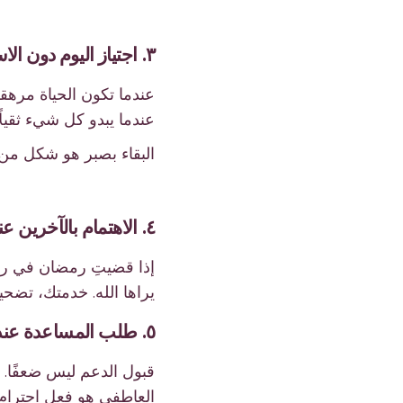
٣. اجتياز اليوم دون الاستسلام
عندما تكون الحياة مرهقة
عندما يبدو كل شيء ثقيلًا
البقاء بصبر هو شكل من أ
٤. الاهتمام بالآخرين عندما لا يبقى لديك الكثير
إذا قضيتِ رمضان في رعاي
يراها الله. خدمتك، تضحي
٥. طلب المساعدة عندما تحتاجينها أكثر شيء
قبول الدعم ليس ضعفًا. ي
العاطفي هو فعل احترام ل