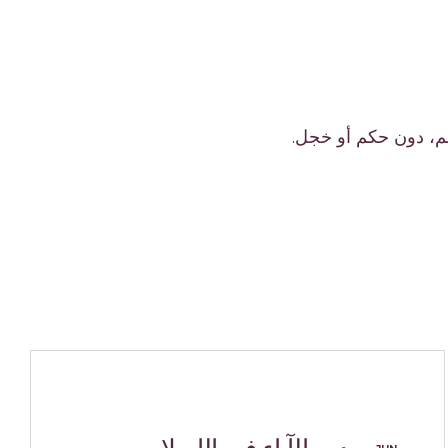
عم، دون حكم أو خجل.