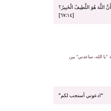
بِأَنَّ اللَّهَ هُوَ اللَّطِيفُ الْخَبِيرُ؟
[٦٧:١٤]
 "يا الله، ساعدني" بين
“ادعوني أستجب لكم”