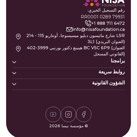
رقم التسجيل الخيري:
79931 0289 RR0001
+1 888 711 6472
info@nisafoundation.ca
214 - 115 شارع ماثيسون دبليو ميسيسوجا، أونتاريو L5R
3L1 (العنوان البريدي)
402-3999 هينينغ دكتور بورنبي BC V5C 6P9 (العنوان
القانوني المسجل)
برامجنا
روابط سريعة
بيوت نسا
خط مساعدة نيسا
الشؤون القانونية
تبرع
أسماء المواليد
نيسا للتعليم
النازحون من غزة
التقويم الهجري
سياسة الزكاة
نيسا للصحة النفسية
عريضة غزة
وظائف
سياسة الخصوصية
حاسبة الزكاة
التطوع
سياسة المتبرعين
مواقيت الصلاة
إشادات وشكاوى
لعبة سودوكو
الأسئلة الشائعة
© مؤسسة نيسا 2026
لعبة الوافل
اتصل بنا