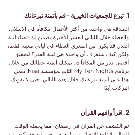
1. تبرع للجمعيات الخيرية - قم بأتمتة تبرعاتك
الصدقة هي واحدة من أكثر الأعمال مكافأة في الإسلام،
والعطاء خلال الليالي العشر الأخيرة يضمن لك قضاء ليلة
القدر. قد يكون من المغري العطاء في ليالي معينة فقط،
ولكن كيف ستعرف أي واحدة هي ليلة القدر؟ لتحقيق
أقصى قدر من المكافآت، يمكنك أتمتة عطائك من خلال
برنامج My Ten Nights التابع لمؤسسة Nisa. يعمل
هذا على أتمتة تبرعاتك خلال هذه الليالي، حتى لا تفوتك
البركات أبدًا.
2. اقرأ وافهم القرآن
تم الكشف عن القرآن في رمضان، مما يجعله الوقت
المثالي لإعادة الاتصال برسالته. في حين أنه قد يكون من