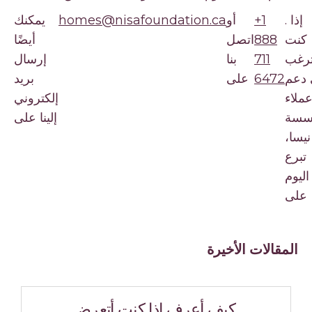
. إذا
+1
أو
homes@nisafoundation.ca
يمكنك
ت
888
اتصل
أيضًا
ب
711
بنا
إرسال
م
6472
على
بريد
اء
إلكتروني
ة
إلينا على
ا،
رع
وم
ى
المقالات الأخيرة
كيف أعرف إذا كنت أتعرض