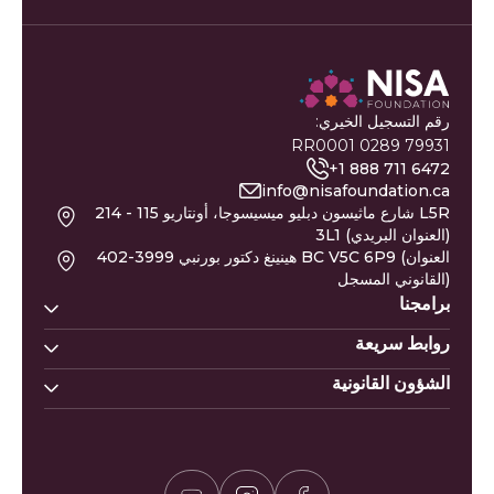
رقم التسجيل الخيري:
79931 0289 RR0001
+1 888 711 6472
info@nisafoundation.ca
214 - 115 شارع ماثيسون دبليو ميسيسوجا، أونتاريو L5R
3L1 (العنوان البريدي)
402-3999 هينينغ دكتور بورنبي BC V5C 6P9 (العنوان
القانوني المسجل)
برامجنا
روابط سريعة
بيوت نسا
خط مساعدة نيسا
الشؤون القانونية
تبرع
أسماء المواليد
نيسا للتعليم
النازحون من غزة
التقويم الهجري
سياسة الزكاة
نيسا للصحة النفسية
عريضة غزة
وظائف
سياسة الخصوصية
حاسبة الزكاة
التطوع
سياسة المتبرعين