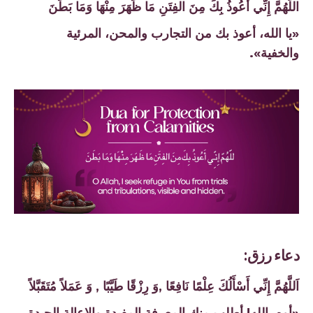
اللَّهُمَّ إِنِّي أَعُوذُ بِكَ مِنَ الفِتَنِ مَا ظَهَرَ مِنْهَا وَمَا بَطَنَ
«يا الله، أعوذ بك من التجارب والمحن، المرئية
والخفية».
دعاء رزق:
اَللَّهُمَّ إِنِّي أَسْأَلُكَ عِلْمًا نَافِعًا ,وَ رِزْقًا طَيَّبًا , وَ عَمَلاً مُتَقَبَّلاً
«أوه، الله! أطلب منك المعرفة المفيدة والإعالة الجيدة