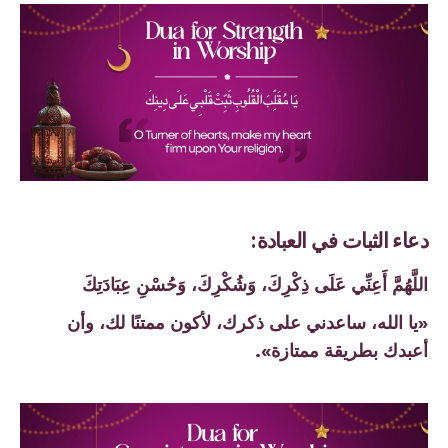
دعاء الثبات في العبادة:
اللَّهُمَّ أَعِنِّي عَلَى ذِكْرِكَ، وَشُكْرِكَ، وَحُسْنِ عِبَادَتِكَ
«يا الله، ساعدني على ذكرك، لأكون ممتنًا لك، وأن
أعبدك بطريقة ممتازة».