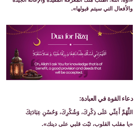
والأفعال التي سيتم قبولها».
دعاء القوة في العبادة:
اللَّهُمَّ أَعِنِّي عَلَى ذِكْرِكَ، وَشُكْرِكَ، وَحُسْنِ عِبَادَتِكَ
«يا مقلب القلوب، ثبّت قلبي على دينك».