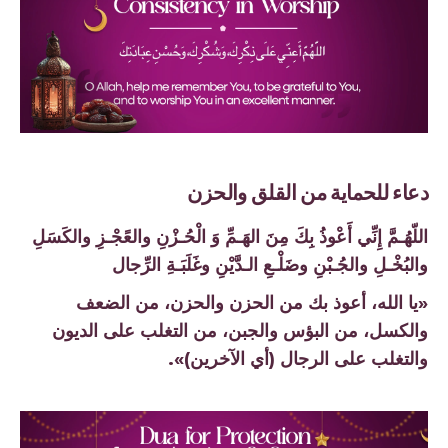
دعاء للحماية من القلق والحزن
اللّهُـمَّ إِنِّي أَعْوذُ بِكَ مِنَ الهَـمِّ وَ الْحُـزْنِ والعًجْـزِ والكَسَلِ
والبُخْـلِ والجُـبْنِ وضَلْـعِ الـدَّيْنِ وغَلَبَـةِ الرِّجال
«يا الله، أعوذ بك من الحزن والحزن، من الضعف
والكسل، من البؤس والجبن، من التغلب على الديون
والتغلب على الرجال (أي الآخرين)».