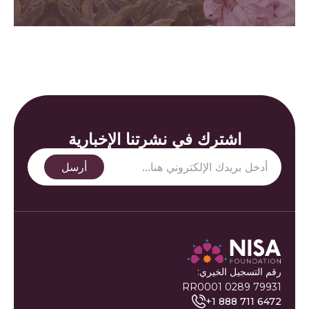
اشترك في نشرتنا الإخبارية
رقم التسجيل الخيري:
79931 0289 RR0001
+1 888 711 6472