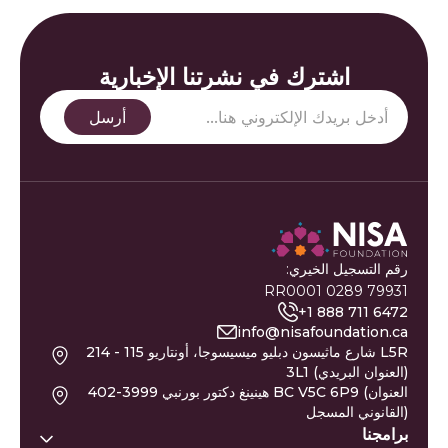
اشترك في نشرتنا الإخبارية
رقم التسجيل الخيري:
79931 0289 RR0001
+1 888 711 6472
info@nisafoundation.ca
214 - 115 شارع ماثيسون دبليو ميسيسوجا، أونتاريو L5R
3L1 (العنوان البريدي)
402-3999 هينينغ دكتور بورنبي BC V5C 6P9 (العنوان
القانوني المسجل)
برامجنا