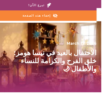
اتصل بمنازلنا أو خط المساعدة:
+1 888 711 6472
تبرع الآن!
إخفاء هذه الصفحة
March 17, 2026
الاحتفال بالعيد في نيسا هومز:
خلق الفرح والكرامة للنساء
والأطفال 🌙