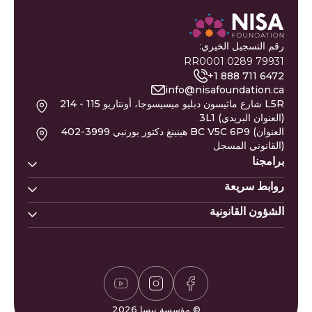
رقم التسجيل الخيري:
79931 0289 RR0001
+1 888 711 6472
info@nisafoundation.ca
214 - 115 شارع ماثيسون دبليو ميسيسوجا، أونتاريو L5R
3L1 (العنوان البريدي)
402-3999 هينينغ دكتور بورنبي BC V5C 6P9 (العنوان
القانوني المسجل)
برامجنا
روابط سريعة
بيوت نسا
خط مساعدة نيسا
الشؤون القانونية
تبرع
أسماء المواليد
نيسا للتعليم
النازحون من غزة
التقويم الهجري
سياسة الزكاة
نيسا للصحة النفسية
عريضة غزة
وظائف
سياسة الخصوصية
حاسبة الزكاة
التطوع
سياسة المتبرعين
مواقيت الصلاة
إشادات وشكاوى
لعبة سودوكو
الأسئلة الشائعة
© مؤسسة نيسا 2026