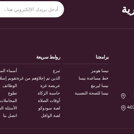
ية
برامجنا
روابط سريعة
نيسا هومز
تبرع
أسماء المو
خط مساعدة نيسا
الذين تم إجلاؤهم من غزة
تقويم إسل
نيسا ليرننغ
عريضة غزة
الوظائف
نيسا للصحة النفسية
حاسبة الزكاة
تطوع
L
أوقات الصلاة
المجاملات
(العنوان القانوني
لعبة سودوكو
الأسئلة ال
لعبة الوافل
اتصل بنا