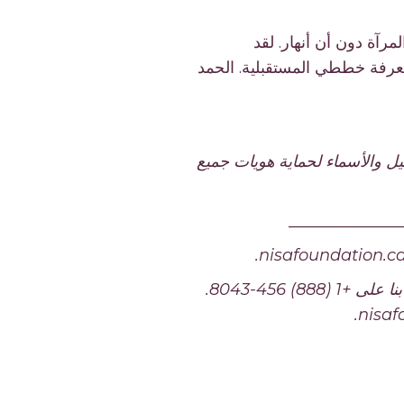
آة دون أن أنهار. لقد
رفة خططي المستقبلية. الحمد
Ni. ومع ذلك، تم تغيير التفاصيل والأسماء لحماية هويات جميع
______________
أو اتصل بنا على +1 (888) 456-8043.