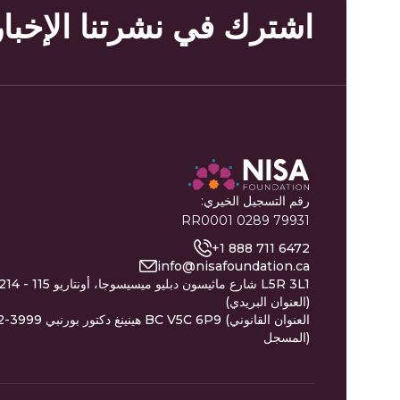
اشترك في نشرتنا الإخبار
رقم التسجيل الخيري:
79931 0289 RR0001
+1 888 711 6472
info@nisafoundation.ca
214 - 115 شارع ماثيسون دبليو ميسيسوجا، أونتاريو 5R 3L1
(العنوان البريدي)
402-3999 هينينغ دكتور بورنبي BC V5C 6P9 
المسجل)