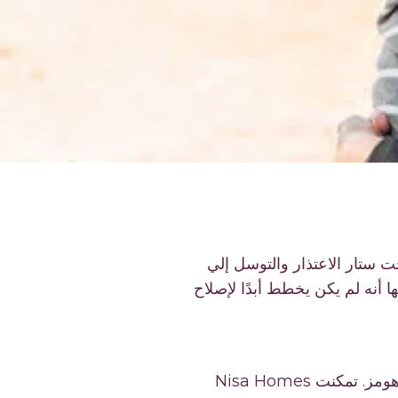
 ستار الاعتذار والتوسل إلي
 أنه لم يكن يخطط أبدًا لإصلاح
جاءت الشرطة وأخذته ونقلتني إلى المستشفى. في المستشفى، ربطوني بشركة نيسا هومز. تمكنت Nisa Homes